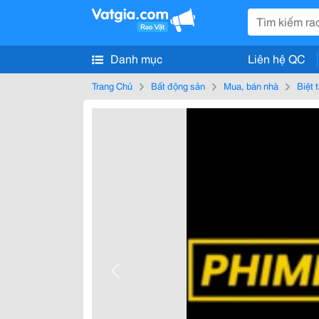
Danh mục
Liên hệ QC
Trang Chủ
Bất động sản
Mua, bán nhà
Biệt 