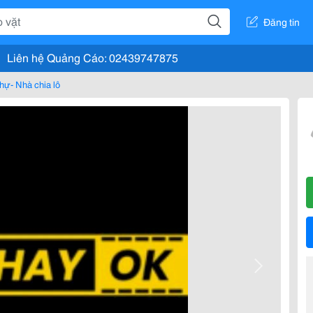
Đăng tin
Liên hệ Quảng Cáo: 02439747875
thự- Nhà chia lô