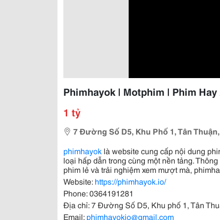
Phimhayok | Motphim | Phim Hay 
1 tỷ
7 Đường Số D5, Khu Phố 1, Tân Thuận,
phimhayok
là website cung cấp nội dung phi
loại hấp dẫn trong cùng một nền tảng. Thôn
phim lẻ và trải nghiệm xem mượt mà, phimhay
Website:
https://phimhayok.io/
Phone: 0364191281
Địa chỉ: 7 Đường Số D5, Khu phố 1, Tân Th
Email:
phimhayokio@gmail.com