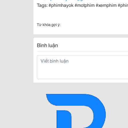
Tags: #phimhayok #motphim #xemphim #ph
Từ khóa gợi ý:
Bình luận