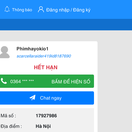
Đăng nhập / Đăng ký
Thông báo
Phimhayokio1
scarcellaraider419id8187690
HẾT HẠN
0364 *** ***
BẤM ĐỂ HIỆN SỐ
Chat ngay
Mã số :
17927986
Địa điểm :
Hà Nội