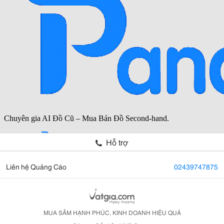
Hỗ trợ
Liên hệ Quảng Cáo
02439747875
MUA SẮM HẠNH PHÚC, KINH DOANH HIỆU QUẢ