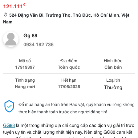
₫
121.111
524 Đặng Văn Bi, Trường Thọ, Thủ Đức, Hồ Chí Minh, Việt
Nam
Gg 88
0934 182 736
Mã số
Địa điểm
Hình thức
17919397
Toàn quốc
Cần bán
Tình trạng
Hết hạn
Loại tin
Hàng mới
17/06/2026
Thường
Để mua hàng an toàn trên Rao vặt, quý khách vui lòng không
thực hiện thanh toán trước cho người đăng tin!
GG88
 là một trong những địa chỉ cung cấp các dịch vụ giải trí trực 
tuyến uy tín và chất lượng nhất hiện nay. Nền tảng GG88 cam kết 