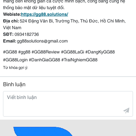
mang đến không gian cá cược minh bạch, công bằng cùng hệ 
thống bảo mật dữ liệu tuyệt đối. 
Webiste:
https://gg88.solutions/
Địa chỉ: 
524 Đặng Văn Bi, Trường Thọ, Thủ Đức, Hồ Chí Minh, 
Việt Nam
SĐT:
 0934182736
Email: 
gg88solutions@gmail.com
#GG88 #gg88 #GG88Review #GG88LaGi #DangKyGG88 
#GG88Login #DanhGiaGG88 #TraiNghiemGG88 
Từ khóa gợi ý:
Bình luận