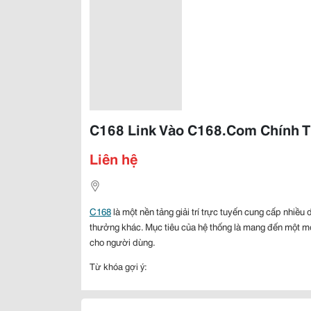
C168 Link Vào C168.Com Chính 
Liên hệ
C168
là một nền tảng giải trí trực tuyến cung cấp nhiều
thưởng khác. Mục tiêu của hệ thống là mang đến một môi
cho người dùng.
Từ khóa gợi ý: