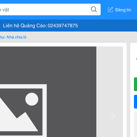
Đăng tin
Liên hệ Quảng Cáo: 02439747875
thự- Nhà chia lô