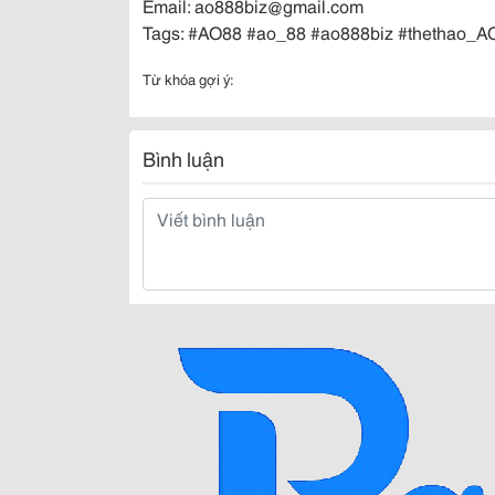
Email: ao888biz@gmail.com
Tags: #AO88 #ao_88 #ao888biz #thethao_A
Từ khóa gợi ý:
Bình luận