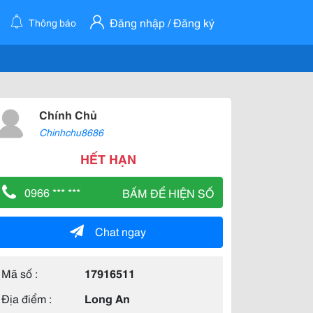
Đăng nhập / Đăng ký
Thông báo
Chính Chủ
Chinhchu8686
HẾT HẠN
0966 *** ***
BẤM ĐỂ HIỆN SỐ
Chat ngay
Mã số :
17916511
Địa điểm :
Long An