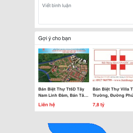
Gợi ý cho bạn
Bán Biệt Thự Tt6D Tây
Bán Biệt Thự Villa 
Nam Linh Đàm, Bán Tây
Trường, Đường Ph
Nam Linh Đàm Giá Gốc
Thuận, P. Phú Thuậ
Liên hệ
7,8 tỷ
48Tr/M2
Quận 7. Dt Đất: 20