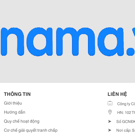
THÔNG TIN
LIÊN HỆ
Giới thiệu
Công ty C
Hướng dẫn
HN: 102 T
➤
Quy chế hoạt động
Số GCNĐKD
➤
Cơ chế giải quyết tranh chấp
Nơi cấp: S