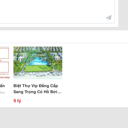
Tấn
Biệt Thự Vip Đẳng Cấp
ú
Sang Trọng Có Hồ Bơi
n,
Biển Cam Ranh Giao Nội
9 tỷ
Thất Hoàn Thiện
100%,Ck Cao 18%