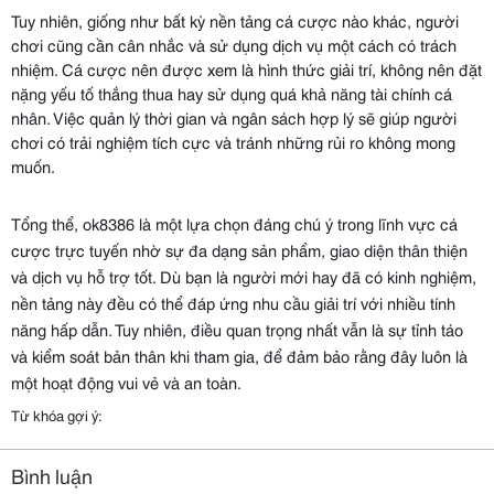
Tuy nhiên, giống như bất kỳ nền tảng cá cược nào khác, người
chơi cũng cần cân nhắc và sử dụng dịch vụ một cách có trách
nhiệm. Cá cược nên được xem là hình thức giải trí, không nên đặt
nặng yếu tố thắng thua hay sử dụng quá khả năng tài chính cá
nhân. Việc quản lý thời gian và ngân sách hợp lý sẽ giúp người
chơi có trải nghiệm tích cực và tránh những rủi ro không mong
muốn.
Tổng thể, ok8386 là một lựa chọn đáng chú ý trong lĩnh vực cá
cược trực tuyến nhờ sự đa dạng sản phẩm, giao diện thân thiện
và dịch vụ hỗ trợ tốt. Dù bạn là người mới hay đã có kinh nghiệm,
nền tảng này đều có thể đáp ứng nhu cầu giải trí với nhiều tính
năng hấp dẫn. Tuy nhiên, điều quan trọng nhất vẫn là sự tỉnh táo
và kiểm soát bản thân khi tham gia, để đảm bảo rằng đây luôn là
một hoạt động vui vẻ và an toàn.
Từ khóa gợi ý:
Bình luận