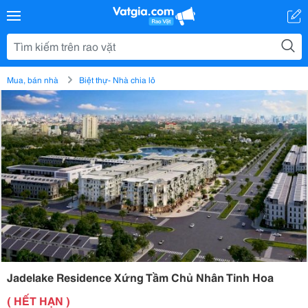
Mua, bán nhà
Biệt thự- Nhà chia lô
Jadelake Residence Xứng Tầm Chủ Nhân Tinh Hoa
( HẾT HẠN )