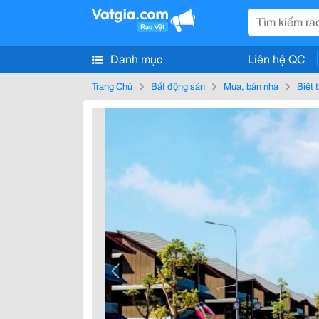
Danh mục
Liên hệ QC
Trang Chủ
Bất động sản
Mua, bán nhà
Biệt 