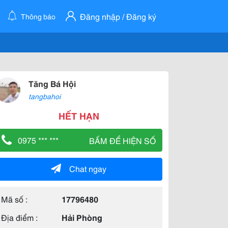
Đăng nhập / Đăng ký
Thông báo
Tăng Bá Hội
tangbahoi
HẾT HẠN
0975 *** ***
BẤM ĐỂ HIỆN SỐ
Chat ngay
Mã số :
17796480
Địa điểm :
Hải Phòng