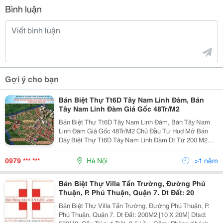
Bình luận
Gợi ý cho bạn
Bán Biệt Thự Tt6D Tây Nam Linh Đàm, Bán
Tây Nam Linh Đàm Giá Gốc 48Tr/M2
Bán Biệt Thự Tt6D Tây Nam Linh Đàm, Bán Tây Nam
Linh Đàm Giá Gốc 48Tr/M2 Chủ Đầu Tư Hud Mở Bán
Dãy Biệt Thự Tt6D Tây Nam Linh Đàm Dt Từ 200 M2
Trở Lên Bao Gồm 16 Lô Biệt Thự , 4 Lô Góc Hướng
Chính Là Bắc Và Nam, Hướng Bắc Nhìn Vườn Hoa Nộ
0979 *** ***
Hà Nội
>1 năm
Bán Biệt Thự Villa Tấn Trường, Đường Phú
Thuận, P. Phú Thuận, Quận 7. Dt Đất: 20
Bán Biệt Thự Villa Tấn Trường, Đường Phú Thuận, P.
Phú Thuận, Quận 7. Dt Đất: 200M2 [10 X 20M] Dtsd: