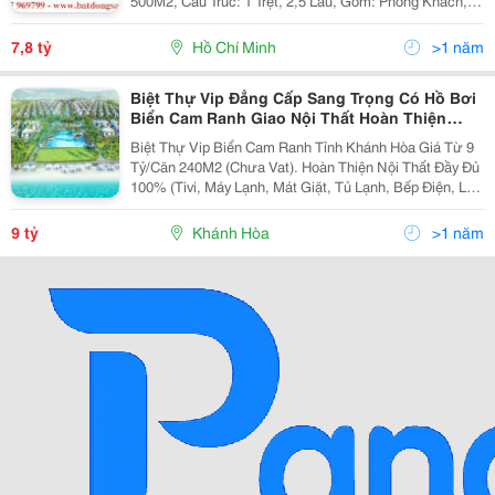
500M2, Cấu Trúc: 1 Trệt, 2,5 Lầu, Gồm: Phòng Khách, 7
Phòng Ngủ Lớn, 8 Wc, Có Sân Vườn Rộng Và Hồ Bơi
Tuyệt Đẹp. Vị Trí Khu Biệt Thự Nằm Phía Sau Khu
7,8 tỷ
Hồ Chí Minh
>1 năm
Biệt Thự Vip Đẳng Cấp Sang Trọng Có Hồ Bơi
Biển Cam Ranh Giao Nội Thất Hoàn Thiện
100%,Ck Cao 18%
Biệt Thự Vip Biển Cam Ranh Tỉnh Khánh Hòa Giá Từ 9
Tỷ/Căn 240M2 (Chưa Vat). Hoàn Thiện Nội Thất Đầy Đủ
100% (Tivi, Máy Lạnh, Mát Giặt, Tủ Lạnh, Bếp Điện, Lò
Nướng, Máy Hút Khói, Giường Tủ Bàn Ghế, Máy Sấy
Tóc,...) Thanh Toán Theo Tiến Độ Công T
9 tỷ
Khánh Hòa
>1 năm