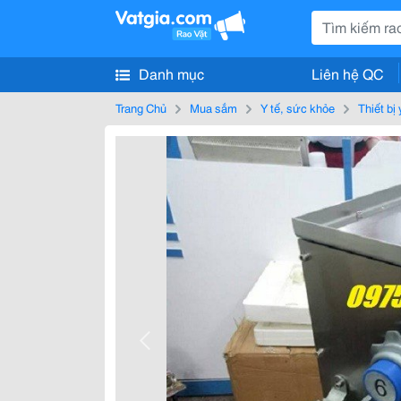
Danh mục
Liên hệ QC
Trang Chủ
Mua sắm
Y tế, sức khỏe
Thiết bị 