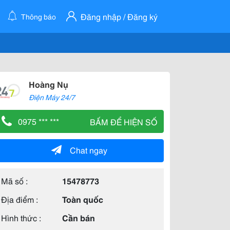
Đăng nhập / Đăng ký
Thông báo
Hoàng Nụ
Điện Máy 24/7
0975 *** ***
BẤM ĐỂ HIỆN SỐ
Chat ngay
Mã số :
15478773
Địa điểm :
Toàn quốc
Hình thức :
Cần bán