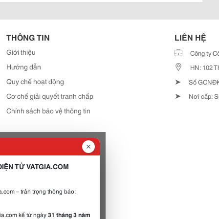
THÔNG TIN
LIÊN HỆ
Giới thiệu
Công ty C
Hướng dẫn
HN: 102 T
➤
Quy chế hoạt động
Số GCNĐKD
➤
Cơ chế giải quyết tranh chấp
Nơi cấp: S
Chính sách bảo vệ thông tin
IỆN TỬ VATGIA.COM
.com – trân trọng thông báo:
gia.com kể từ ngày
31 tháng 3 năm