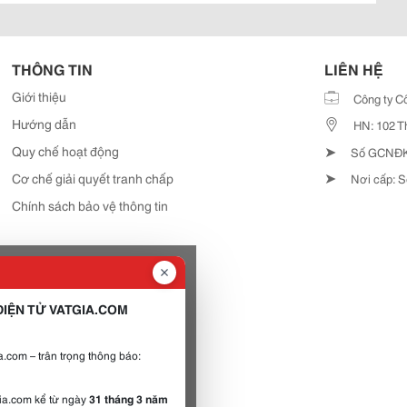
THÔNG TIN
LIÊN HỆ
Giới thiệu
Công ty C
Hướng dẫn
HN: 102 T
➤
Quy chế hoạt động
Số GCNĐKD
➤
Cơ chế giải quyết tranh chấp
Nơi cấp: S
Chính sách bảo vệ thông tin
IỆN TỬ VATGIA.COM
.com – trân trọng thông báo:
gia.com kể từ ngày
31 tháng 3 năm