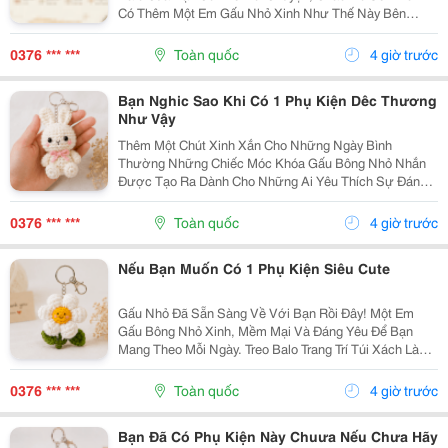
Có Thêm Một Em Gấu Nhỏ Xinh Như Thế Này Bên
Cạnh. Từ Những Buổi Đi Học, Đi Làm, Đi Cà Phê Hay
Những Chuyến Đi Chơi Cuối Tuần, Em Móc Khóa Gấu
0376 *** ***
Toàn quốc
4 giờ trước
Bông...
Bạn Nghic Sao Khi Có 1 Phụ Kiện Dêc Thương
Như Vậy
Thêm Một Chút Xinh Xắn Cho Những Ngày Bình
Thường Những Chiếc Móc Khóa Gấu Bông Nhỏ Nhắn
Được Tạo Ra Dành Cho Những Ai Yêu Thích Sự Đáng
Yêu Và Những Món Đồ Có Dấu Ấn Riêng. Từ Chiếc Balo
Đi Học, Túi Xách Đi Chơi Đến Chùm Chìa Khóa Quen
0376 *** ***
Toàn quốc
4 giờ trước
Thuộc,...
Nếu Bạn Muốn Có 1 Phụ Kiện Siêu Cute
Gấu Nhỏ Đã Sẵn Sàng Về Với Bạn Rồi Đây! Một Em
Gấu Bông Nhỏ Xinh, Mềm Mại Và Đáng Yêu Để Bạn
Mang Theo Mỗi Ngày. Treo Balo Trang Trí Túi Xách Làm
Móc Khóa Tặng Người Bạn Yêu Quý
Gocnhohandmade.com Không Cần Quá Nhiều Phụ
0376 *** ***
Toàn quốc
4 giờ trước
Kiện, Chỉ Một Em Gấu...
Bạn Đã Có Phụ Kiện Này Chuưa Nếu Chưa Hãy