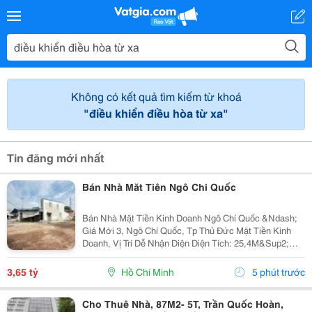
Không có kết quả tìm kiếm từ khoá
"điều khiển điều hòa từ xa"
Tin đăng mới nhất
Bán Nhà Măt Tiên Ngô Chi Quốc
Bán Nhà Mặt Tiền Kinh Doanh Ngô Chí Quốc &Ndash;
Giá Mới 3, Ngô Chí Quốc, Tp Thủ Đức Mặt Tiền Kinh
Doanh, Vị Trí Dễ Nhận Diện Diện Tích: 25,4M&Sup2;
Giá: 3,65 Tỷ * Sau Chợ Đầu Mối Thủ Đức * Gần Khu
Chế Xuất Linh Trung * Khu Dân Cư Đông Đúc,...
3,65 tỷ
Hồ Chí Minh
5 phút trước
Cho Thuê Nhà, 87M2- 5T, Trần Quốc Hoàn,