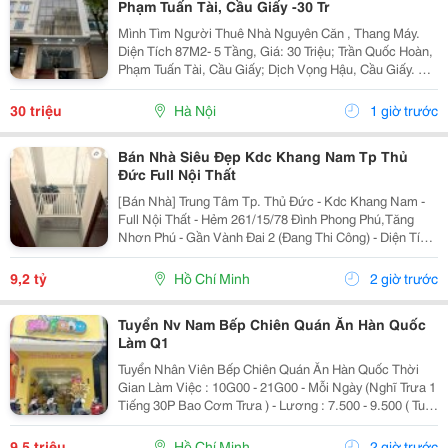
Phạm Tuấn Tài, Cầu Giấy -30 Tr
Mình Tìm Người Thuê Nhà Nguyên Căn , Thang Máy.
Diện Tích 87M2- 5 Tầng, Giá: 30 Triệu; Trần Quốc Hoàn,
Phạm Tuấn Tài, Cầu Giấy; Dịch Vọng Hậu, Cầu Giấy. +
Liên Hệ Trực Tiếp Chủ Nhà: 0988289962 + Vỉa Hè Lớn,
Mặt Tiền Rộng,Thoáng. + Vị Trí Gần Ngay...
30 triệu
Hà Nội
1 giờ trước
Bán Nhà Siêu Đẹp Kdc Khang Nam Tp Thủ
Đức Full Nội Thất
[Bán Nhà] Trung Tâm Tp. Thủ Đức - Kdc Khang Nam -
Full Nội Thất - Hẻm 261/15/78 Đình Phong Phú,Tăng
Nhơn Phú - Gần Vành Đai 2 (Đang Thi Công) - Diện Tích
Lý Tưởng: 5.6M X 14.2M (Tổng Diện Tích Công Nhận:
80M2). - Kết Cấu Kiên Cố: 1 Trệt, 2 Lầu,...
9,2 tỷ
Hồ Chí Minh
2 giờ trước
Tuyển Nv Nam Bếp Chiên Quán Ăn Hàn Quốc
Làm Q1
Tuyển Nhân Viên Bếp Chiên Quán Ăn Hàn Quốc Thời
Gian Làm Việc : 10G00 - 21G00 - Mỗi Ngày (Nghĩ Trưa 1
Tiếng 30P Bao Cơm Trưa ) - Lương : 7.500 - 9.500 ( Tuỳ
Theo Năng Lực ) Mô Tả Công Việc: - Bếp Chiên : Sử
Dụng Được Chảo Non Biết Chiên...
9,5 triệu
Hồ Chí Minh
2 giờ trước