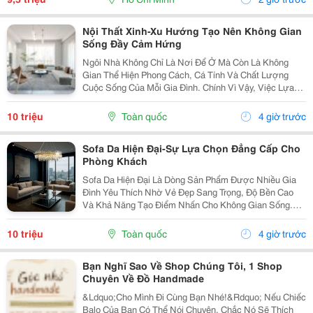
Nội Thất Xinh-Xu Hướng Tạo Nên Không Gian
Sống Đầy Cảm Hứng
Ngôi Nhà Không Chỉ Là Nơi Để Ở Mà Còn Là Không
Gian Thể Hiện Phong Cách, Cá Tính Và Chất Lượng
Cuộc Sống Của Mỗi Gia Đình. Chính Vì Vậy, Việc Lựa
Chọn Nội Thất Xinh Đang Trở Thành Xu Hướng Được
Nhiều Người Quan Tâm Khi Muốn Biến Không Gian
10 triệu
Toàn quốc
4 giờ trước
Sống Trở...
Sofa Da Hiện Đại-Sự Lựa Chọn Đẳng Cấp Cho
Phòng Khách
Sofa Da Hiện Đại Là Dòng Sản Phẩm Được Nhiều Gia
Đình Yêu Thích Nhờ Vẻ Đẹp Sang Trọng, Độ Bền Cao
Và Khả Năng Tạo Điểm Nhấn Cho Không Gian Sống.
Với Thiết Kế Tinh Tế Cùng Chất Liệu Da Cao Cấp, Sofa
Không Chỉ Mang Lại Cảm Giác Thoải Mái Mà Còn Thể...
10 triệu
Toàn quốc
4 giờ trước
Bạn Nghĩ Sao Về Shop Chúng Tôi, 1 Shop
Chuyên Về Đồ Handmade
&Ldquo;Cho Mình Đi Cùng Bạn Nhé!&Rdquo; Nếu Chiếc
Balo Của Bạn Có Thể Nói Chuyện, Chắc Nó Sẽ Thích