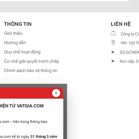
THÔNG TIN
LIÊN HỆ
Giới thiệu
Công ty C
Hướng dẫn
HN: 102 T
➤
Quy chế hoạt động
Số GCNĐKD
➤
Cơ chế giải quyết tranh chấp
Nơi cấp: S
Chính sách bảo vệ thông tin
IỆN TỬ VATGIA.COM
.com – trân trọng thông báo:
gia.com kể từ ngày
31 tháng 3 năm