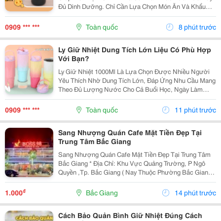
Đủ Dinh Dưỡng. Chỉ Cần Lựa Chọn Món Ăn Và Khẩu
Phần Phù Hợp, Bạn Có Thể Giúp Bữa Ăn Mỗi Ngày Trở
Nên Ngon Miệng Và Đa Dạng Hơn. 1. Cách Xây Dựng
0909 *** ***
Toàn quốc
8 phút trước
Cơm...
Ly Giữ Nhiệt Dung Tích Lớn Liệu Có Phù Hợp
Với Bạn?
Ly Giữ Nhiệt 1000Ml Là Lựa Chọn Được Nhiều Người
Yêu Thích Nhờ Dung Tích Lớn, Đáp Ứng Nhu Cầu Mang
Theo Đủ Lượng Nước Cho Cả Buổi Học, Ngày Làm
Việc Hoặc Những Chuyến Đi Dài. Hãy Cùng Cozycup
Tìm Hiểu Ngay Trong Bài Viết Dưới Đây. 1. Vì Sao Ly
0909 *** ***
Toàn quốc
11 phút trước
Giữ...
Sang Nhượng Quán Cafe Mặt Tiền Đẹp Tại
Trung Tâm Bắc Giang
Sang Nhượng Quán Cafe Mặt Tiền Đẹp Tại Trung Tâm
Bắc Giang * Địa Chỉ: Khu Vực Quảng Trường, P Ngô
Quyền ,Tp. Bắc Giang ( Nay Thuộc Phường Bắc Giang *
Diện Tích: 115M&Sup2; - Thiết Kế: Quán 2 Tầng, Mặt
Bằng Rộng Rãi, Thoáng Đẹp - Vị Trí: Mặt Tiền...
₫
1.000
Bắc Giang
14 phút trước
Cách Bảo Quản Bình Giữ Nhiệt Đúng Cách