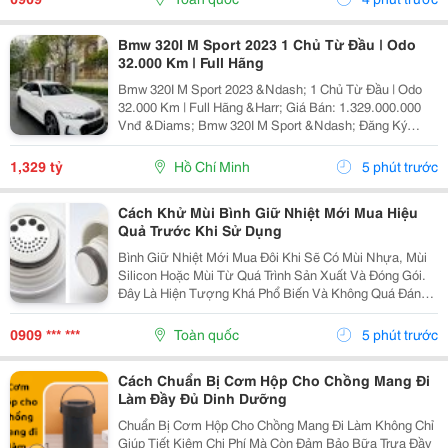
Nước Trong Cả...
Bmw 320I M Sport 2023 1 Chủ Từ Đầu | Odo
32.000 Km | Full Hãng
Bmw 320I M Sport 2023 &Ndash; 1 Chủ Từ Đầu | Odo
32.000 Km | Full Hãng &Harr; Giá Bán: 1.329.000.000
Vnđ &Diams; Bmw 320I M Sport &Ndash; Đăng Ký
11/2023 &Diams; Xe 1 Chủ Từ Đầu, Sử Dụng Kỹ, Giữ
Gìn Cẩn Thận &Diams; Odo: 32.000 Km &Diams; Bảo
1,329 tỷ
Hồ Chí Minh
5 phút trước
Dưỡng...
Cách Khử Mùi Bình Giữ Nhiệt Mới Mua Hiệu
Quả Trước Khi Sử Dụng
Bình Giữ Nhiệt Mới Mua Đôi Khi Sẽ Có Mùi Nhựa, Mùi
Silicon Hoặc Mùi Từ Quá Trình Sản Xuất Và Đóng Gói.
Đây Là Hiện Tượng Khá Phổ Biến Và Không Quá Đáng
Lo Ngại Nếu Được Vệ Sinh Đúng Cách. Hãy Cùng Tìm
Hiểu Cách Khử Mùi Bình Giữ Nhiệt Mới Mua Đơn...
0909 *** ***
Toàn quốc
5 phút trước
Cách Chuẩn Bị Cơm Hộp Cho Chồng Mang Đi
Làm Đầy Đủ Dinh Dưỡng
Chuẩn Bị Cơm Hộp Cho Chồng Mang Đi Làm Không Chỉ
Giúp Tiết Kiệm Chi Phí Mà Còn Đảm Bảo Bữa Trưa Đầy