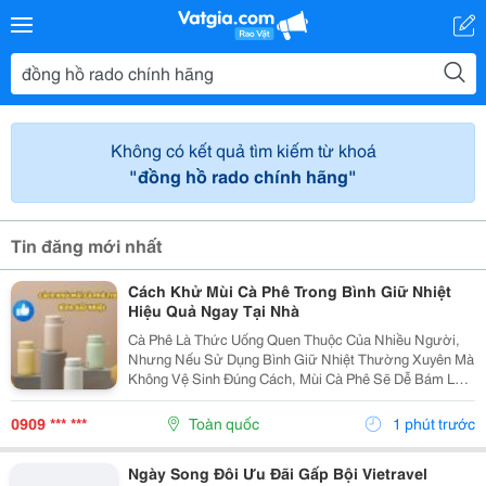
Không có kết quả tìm kiếm từ khoá
"đồng hồ rado chính hãng"
Tin đăng mới nhất
Cách Khử Mùi Cà Phê Trong Bình Giữ Nhiệt
Hiệu Quả Ngay Tại Nhà
Cà Phê Là Thức Uống Quen Thuộc Của Nhiều Người,
Nhưng Nếu Sử Dụng Bình Giữ Nhiệt Thường Xuyên Mà
Không Vệ Sinh Đúng Cách, Mùi Cà Phê Sẽ Dễ Bám Lại
Bên Trong Bình. Điều Này Không Chỉ Ảnh Hưởng Đến
Hương Vị Của Những Loại Đồ Uống Khác Mà Còn Tạo
0909 *** ***
Toàn quốc
1 phút trước
Điều...
Ngày Song Đôi Ưu Đãi Gấp Bội Vietravel