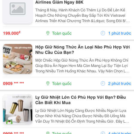
Airlines Giảm Ngay 88K
Tháng 8 Này, Hành Khách Có Thêm Lý Do Để Lên Kế
Hoạch Cho Những Chuyến Bay Sắp Tới Khi Vietravel
Airlines Triển Khai Chương Trình &Ldquo; Song Đôi 8/8
&Ndash; Bay Vui, Ưu Đãi Gấp Bội &Rdquo;. Với Mã Ưu
Đãi Vusongdoi08, Hành Khách Được Giảm Ngay...
₫
199.000
Toàn quốc
1 phút trước
Hộp Giữ Nóng Thức Ăn Loại Nào Phù Hợp Với
Nhu Cầu Của Bạn?
Một Chiếc Hộp Giữ Nóng Thức Ăn Phù Hợp Không Chỉ
Giúp Bữa Ăn Ngon Hơn Mà Còn Mang Lại Sự Tiện Lợi
Trong Nhiều Tình Huống Khác Nhau. Vậy Nên Chọn Loại
Nào Để Đáp Ứng Đúng Nhu Cầu Sử Dụng Hằng Ngày?
1. Những Trường Hợp Nên Sử Dụng Hộp Giữ Nóng
0909 *** ***
Toàn quốc
2 phút trước
Thức...
Ly Giữ Nhiệt Lớn Có Phù Hợp Với Bạn? Điều
Cần Biết Khi Mua
Ly Giữ Nhiệt Lớn Ngày Càng Được Nhiều Người Lựa
Chọn Nhờ Khả Năng Chứa Được Nhiều Đồ Uống Mà
Vẫn Duy Trì Nhiệt Độ Ổn Định Trong Nhiều Giờ. Đây Là
Sản Phẩm Phù Hợp Với Người Thường Xuyên Di
Chuyển, Làm Việc Ngoài Trời Hoặc Cần Bổ Sung Đủ
0909 *** ***
Toàn quốc
4 phút trước