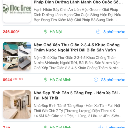
Pháp Dinh Dưỡng Lành Mạnh Cho Cuộc Sống
Hiện Đại
Hạnh Nhân Sấy Chín Ăn Liền Mộc Green - Giải Pháp
Dinh Dưỡng Lành Mạnh Cho Cuộc Sống Hiện Đại Nếu
Bạn Đang Tìm Kiếm Một Giải Pháp Bổ Sung Dinh
Dưỡng Vừa Thơm Ngon, Vừa Tiện Lợi Để Bắt Đầu
Ngày Mới Hoặc Nạp Năng Lượng Sau Giờ Làm Việc,
₫
246.000
Hà Nội
8 phút trước
Thì Hạnh Nhân...
Nệm Ghế Xếp Thư Giãn 2-3-4-5 Khúc Chống
Thấm Nước Ngoài Trời Bãi Biển Sân Vườn
Nệm Ghế Xếp Thư Giãn 2-3-4-5 Khúc Chống Thấm
Nước &Ndash; Ngoài Trời, Bãi Biển, Sân Vườn Nệm
Ghế Xếp Thư Giãn 2-3-4-5 Khúc Chống Thấm Nước Có
Nhiều Mẫu, Kích Thước, Màu Sắc Và Chất Liệu Phù
Hợp Nhu Cầu Lựa Chọn. Sản Phẩm Hoàn Thiện Tỉ Mỉ,
0944 *** ***
Hồ Chí Minh
28 phút trước
Bền Đẹp,...
Nhà Đẹp Bình Tân 5 Tầng Đẹp - Hẻm Xe Tải -
Full Nội Thất
Nhà Đẹp Bình Tân 5 Tầng Đẹp - Hẻm Xe Tải - Full Nội
Thất Giá Chỉ: 7 Tỷ (Thương Lượng) Diện Tích: 4 X
14.5M Kết Cấu: ✅ 1 Trệt, 1 Lửng, 3 Lầu. ✅ 4Pn, 5Wc
(Có Thể Bố Trí 6Pn). ✅ Phòng Thờ, Phòng Giặt, Sân
Thượng. Hẻm Xe Tải, Gần Mặt Tiền, Thuận...
7 tỷ
Hồ Chí Minh
1 giờ trước