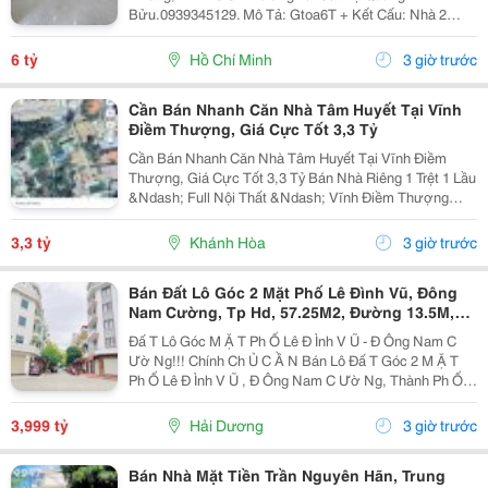
Bửu.0939345129. Mô Tả: Gtoa6T + Kết Cấu: Nhà 2
Tầng Btct Kiên Cố, 2 Phòng. + Vị Trí: Ngay Dương Bá
Trạc Thông Tạ Quang Bửu, Âu Dương Lân, Nguyễn Thị
6 tỷ
Hồ Chí Minh
3 giờ trước
Tần, Dạ...
Cần Bán Nhanh Căn Nhà Tâm Huyết Tại Vĩnh
Điềm Thượng, Giá Cực Tốt 3,3 Tỷ
Cần Bán Nhanh Căn Nhà Tâm Huyết Tại Vĩnh Điềm
Thượng, Giá Cực Tốt 3,3 Tỷ Bán Nhà Riêng 1 Trệt 1 Lầu
&Ndash; Full Nội Thất &Ndash; Vĩnh Điềm Thượng
&Ndash; Gần 23/10 Vị Trí: Thôn Vĩnh Điềm Thượng,
Cách Đường 23/10 Chỉ 50M Hẻm Thông Thoáng, Kết...
3,3 tỷ
Khánh Hòa
3 giờ trước
Bán Đất Lô Góc 2 Mặt Phố Lê Đình Vũ, Đông
Nam Cường, Tp Hd, 57.25M2, Đường 13.5M,
3.X Tỷ
Đấ T Lô Góc M Ặ T Ph Ố Lê Đ Ình V Ũ - Đ Ông Nam C
Ườ Ng!!! Chính Ch Ủ C Ầ N Bán Lô Đấ T Góc 2 M Ặ T
Ph Ố Lê Đ Ình V Ũ , Đ Ông Nam C Ườ Ng, Thành Ph Ố H
Ả I D Ươ Ng - Di Ệ N Tích 57.25M2, H Ướ Ng Tây, Tây B
Ắ C - M Ặ T Ti Ề N C Ự C R Ộ Ng -...
3,999 tỷ
Hải Dương
3 giờ trước
Bán Nhà Mặt Tiền Trần Nguyên Hãn, Trung