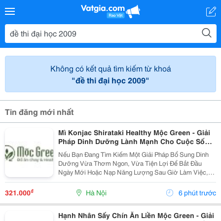
Không có kết quả tìm kiếm từ khoá
"đề thi đại học 2009"
Tin đăng mới nhất
Mì Konjac Shirataki Healthy Mộc Green - Giải
Pháp Dinh Dưỡng Lành Mạnh Cho Cuộc Sống
Hiện Đại
Nếu Bạn Đang Tìm Kiếm Một Giải Pháp Bổ Sung Dinh
Dưỡng Vừa Thơm Ngon, Vừa Tiện Lợi Để Bắt Đầu
Ngày Mới Hoặc Nạp Năng Lượng Sau Giờ Làm Việc,
Thì Mì Konjac Shirataki Healthy Mộc Green Chính Là
Lựa Chọn Hoàn Hảo. Vì Sao Nên Lựa Chọn Mì Konjac...
₫
321.000
Hà Nội
6 phút trước
Hạnh Nhân Sấy Chín Ăn Liền Mộc Green - Giải