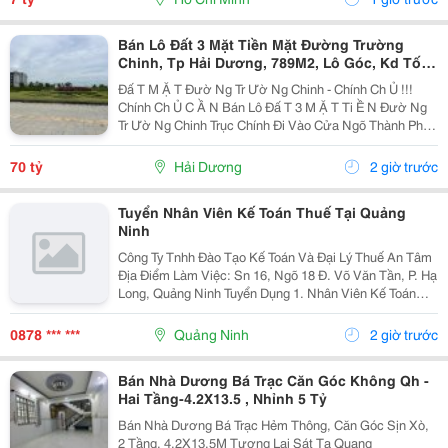
Bán Lô Đất 3 Mặt Tiền Mặt Đường Trường
Chinh, Tp Hải Dương, 789M2, Lô Góc, Kd Tốt,
Vị Trí Đẹp
Đấ T M Ặ T Đườ Ng Tr Ườ Ng Chinh - Chính Ch Ủ !!!
Chính Ch Ủ C Ầ N Bán Lô Đấ T 3 M Ặ T Ti Ề N Đườ Ng
Tr Ườ Ng Chinh Trục Chính Đi Vào Cửa Ngõ Thành Ph Ố
H Ả I D Ươ Ng - Di Ệ N Tích 789M2, Lô Góc 3 M Ặ T Ti Ề
N - H Ướ Ng Tây, Nam, B Ắ C - V Ị...
70 tỷ
Hải Dương
2 giờ trước
Tuyển Nhân Viên Kế Toán Thuế Tại Quảng
Ninh
Công Ty Tnhh Đào Tạo Kế Toán Và Đại Lý Thuế An Tâm
Địa Điểm Làm Việc: Sn 16, Ngõ 18 Đ. Võ Văn Tần, P. Hạ
Long, Quảng Ninh Tuyển Dụng 1. Nhân Viên Kế Toán
Thuế : 05 Mô Tả Công Việc: &Bull; Thực Hiện Các Công
Việc Liên Quan Đến Kế Toán Thuế...
0878 *** ***
Quảng Ninh
2 giờ trước
Bán Nhà Dương Bá Trạc Căn Góc Không Qh -
Hai Tầng-4.2X13.5 , Nhỉnh 5 Tỷ
Bán Nhà Dương Bá Trạc Hẻm Thông, Căn Góc Sịn Xò,
2 Tầng, 4.2X13.5M Tương Lai Sát Tạ Quang