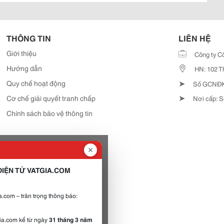
THÔNG TIN
LIÊN HỆ
Giới thiệu
Công ty C
Hướng dẫn
HN: 102 T
➤
Quy chế hoạt động
Số GCNĐKD
➤
Cơ chế giải quyết tranh chấp
Nơi cấp: S
Chính sách bảo vệ thông tin
IỆN TỬ VATGIA.COM
.com – trân trọng thông báo:
gia.com kể từ ngày
31 tháng 3 năm