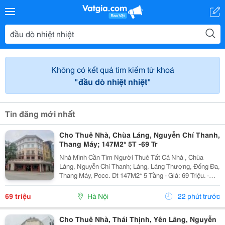
Không có kết quả tìm kiếm từ khoá
"đầu dò nhiệt nhiệt"
Tin đăng mới nhất
Cho Thuê Nhà, Chùa Láng, Nguyễn Chí Thanh,
Thang Máy; 147M2* 5T -69 Tr
Nhà Mình Cần Tìm Người Thuê Tất Cả Nhà , Chùa
Láng, Nguyễn Chí Thanh; Láng, Láng Thượng, Đống Đa,
Thang Máy, Pccc. Dt 147M2* 5 Tầng - Giá: 69 Triệu. -
Liên Hệ Trực Tiếp Chính Chủ: 0946004782 - Vỉa Hè Lớn,
Mặt Tiền Rộng, Thoáng. - Vị Trí Ngay Gần Ngã...
69 triệu
Hà Nội
22 phút trước
Cho Thuê Nhà, Thái Thịnh, Yên Lãng, Nguyễn