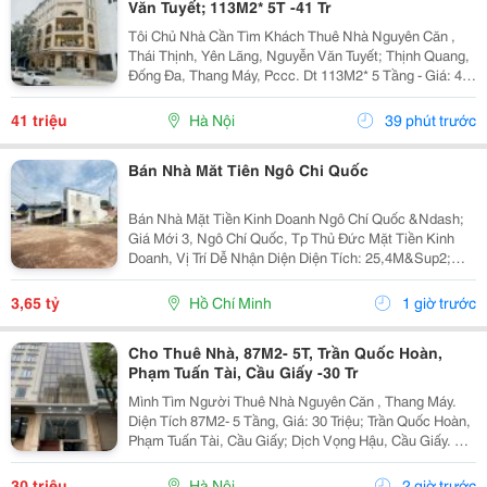
Văn Tuyết; 113M2* 5T -41 Tr
Tôi Chủ Nhà Cần Tìm Khách Thuê Nhà Nguyên Căn ,
Thái Thịnh, Yên Lãng, Nguyễn Văn Tuyết; Thịnh Quang,
Đống Đa, Thang Máy, Pccc. Dt 113M2* 5 Tầng - Giá: 41
Triệu. - Liên Hệ Trực Tiếp Chính Chủ: 0946814103 - Vỉa
Hè Lớn, Mặt Tiền Rộng, Thoáng. - Vị Trí...
41 triệu
Hà Nội
39 phút trước
Bán Nhà Măt Tiên Ngô Chi Quốc
Bán Nhà Mặt Tiền Kinh Doanh Ngô Chí Quốc &Ndash;
Giá Mới 3, Ngô Chí Quốc, Tp Thủ Đức Mặt Tiền Kinh
Doanh, Vị Trí Dễ Nhận Diện Diện Tích: 25,4M&Sup2;
Giá: 3,65 Tỷ * Sau Chợ Đầu Mối Thủ Đức * Gần Khu
Chế Xuất Linh Trung * Khu Dân Cư Đông Đúc,...
3,65 tỷ
Hồ Chí Minh
1 giờ trước
Cho Thuê Nhà, 87M2- 5T, Trần Quốc Hoàn,
Phạm Tuấn Tài, Cầu Giấy -30 Tr
Mình Tìm Người Thuê Nhà Nguyên Căn , Thang Máy.
Diện Tích 87M2- 5 Tầng, Giá: 30 Triệu; Trần Quốc Hoàn,
Phạm Tuấn Tài, Cầu Giấy; Dịch Vọng Hậu, Cầu Giấy. +
Liên Hệ Trực Tiếp Chủ Nhà: 0988289962 + Vỉa Hè Lớn,
Mặt Tiền Rộng,Thoáng. + Vị Trí Gần Ngay...
30 triệu
Hà Nội
2 giờ trước