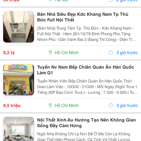
Bán Nhà Siêu Đẹp Kdc Khang Nam Tp Thủ
Đức Full Nội Thất
[Bán Nhà] Trung Tâm Tp. Thủ Đức - Kdc Khang Nam -
Full Nội Thất - Hẻm 261/15/78 Đình Phong Phú,Tăng
Nhơn Phú - Gần Vành Đai 2 (Đang Thi Công) - Diện Tích
Lý Tưởng: 5.6M X 14.2M (Tổng Diện Tích Công Nhận:
80M2). - Kết Cấu Kiên Cố: 1 Trệt, 2 Lầu,...
9,2 tỷ
Hồ Chí Minh
3 giờ trước
Tuyển Nv Nam Bếp Chiên Quán Ăn Hàn Quốc
Làm Q1
Tuyển Nhân Viên Bếp Chiên Quán Ăn Hàn Quốc Thời
Gian Làm Việc : 10G00 - 21G00 - Mỗi Ngày (Nghĩ Trưa 1
Tiếng 30P Bao Cơm Trưa ) - Lương : 7.500 - 9.500 ( Tuỳ
Theo Năng Lực ) Mô Tả Công Việc: - Bếp Chiên : Sử
Dụng Được Chảo Non Biết Chiên...
9,5 triệu
Hồ Chí Minh
3 giờ trước
Nội Thất Xinh-Xu Hướng Tạo Nên Không Gian
Sống Đầy Cảm Hứng
Ngôi Nhà Không Chỉ Là Nơi Để Ở Mà Còn Là Không
Gian Thể Hiện Phong Cách, Cá Tính Và Chất Lượng