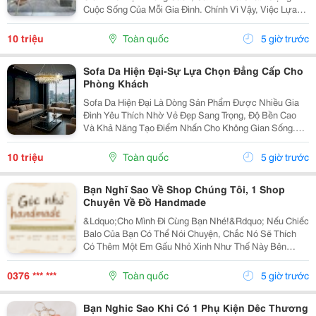
Cuộc Sống Của Mỗi Gia Đình. Chính Vì Vậy, Việc Lựa
Chọn Nội Thất Xinh Đang Trở Thành Xu Hướng Được
Nhiều Người Quan Tâm Khi Muốn Biến Không Gian
10 triệu
Toàn quốc
5 giờ trước
Sống Trở...
Sofa Da Hiện Đại-Sự Lựa Chọn Đẳng Cấp Cho
Phòng Khách
Sofa Da Hiện Đại Là Dòng Sản Phẩm Được Nhiều Gia
Đình Yêu Thích Nhờ Vẻ Đẹp Sang Trọng, Độ Bền Cao
Và Khả Năng Tạo Điểm Nhấn Cho Không Gian Sống.
Với Thiết Kế Tinh Tế Cùng Chất Liệu Da Cao Cấp, Sofa
Không Chỉ Mang Lại Cảm Giác Thoải Mái Mà Còn Thể...
10 triệu
Toàn quốc
5 giờ trước
Bạn Nghĩ Sao Về Shop Chúng Tôi, 1 Shop
Chuyên Về Đồ Handmade
&Ldquo;Cho Mình Đi Cùng Bạn Nhé!&Rdquo; Nếu Chiếc
Balo Của Bạn Có Thể Nói Chuyện, Chắc Nó Sẽ Thích
Có Thêm Một Em Gấu Nhỏ Xinh Như Thế Này Bên
Cạnh. Từ Những Buổi Đi Học, Đi Làm, Đi Cà Phê Hay
Những Chuyến Đi Chơi Cuối Tuần, Em Móc Khóa Gấu
0376 *** ***
Toàn quốc
5 giờ trước
Bông...
Bạn Nghic Sao Khi Có 1 Phụ Kiện Dêc Thương