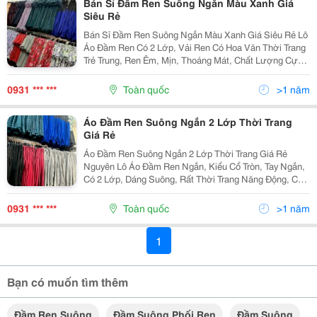
Bán Sỉ Đầm Ren Suông Ngắn Màu Xanh Giá
Siêu Rẻ
Bán Sỉ Đầm Ren Suông Ngắn Màu Xanh Giá Siêu Rẻ Lô
Áo Đầm Ren Có 2 Lớp, Vải Ren Có Hoa Văn Thời Trang
Trẻ Trung, Ren Êm, Mịn, Thoáng Mát, Chất Lượng Cực
Tốt. Nguyên Lô Đầm Ren Ngắn, Kiểu Cổ Tròn, Tay Ngắn,
Dáng Suông, Năng Động, Với 2 Màu Xanh Đá...
0931 *** ***
Toàn quốc
>1 năm
Áo Đầm Ren Suông Ngắn 2 Lớp Thời Trang
Giá Rẻ
Áo Đầm Ren Suông Ngắn 2 Lớp Thời Trang Giá Rẻ
Nguyên Lô Áo Đầm Ren Ngắn, Kiểu Cổ Tròn, Tay Ngắn,
Có 2 Lớp, Dáng Suông, Rất Thời Trang Năng Động, Cực
Đẹp. Lô Đầm Ren Màu Xanh, Có Họa Tiết Hoa Văn Trẻ
Trung, Vải Ren Êm, Mịn, Chất Lượng Cực Tốt Và Rấ
0931 *** ***
Toàn quốc
>1 năm
1
Bạn có muốn tìm thêm
Đầm Ren Suông
Đầm Suông Phối Ren
Đầm Suông