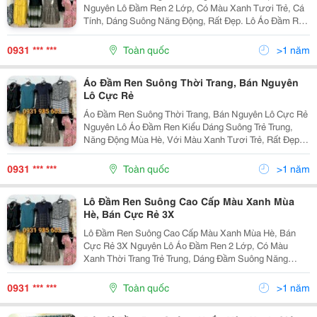
Nguyên Lô Đầm Ren 2 Lớp, Có Màu Xanh Tươi Trẻ, Cá
Tính, Dáng Suông Năng Động, Rất Đẹp. Lô Áo Đầm Ren
Kiểu Trẻ Trung, Ren Êm, Mịn, Thoáng Mát, Rất Tốt, Vải
Ren Có Hoa Văn Thời Trang. Bán Lô Đầm Ren Suông...
0931 *** ***
Toàn quốc
>1 năm
Áo Đầm Ren Suông Thời Trang, Bán Nguyên
Lô Cực Rẻ
Áo Đầm Ren Suông Thời Trang, Bán Nguyên Lô Cực Rẻ
Nguyên Lô Áo Đầm Ren Kiểu Dáng Suông Trẻ Trung,
Năng Động Mùa Hè, Với Màu Xanh Tươi Trẻ, Rất Đẹp.
Dạng Đầm Ngắn, Có 2 Lớp, Chất Liệu Vải Ren Rất Tốt,
Ren Êm, Mịn, Rất Thoáng Mát, Ren Có Hoa Văn Thời...
0931 *** ***
Toàn quốc
>1 năm
Lô Đầm Ren Suông Cao Cấp Màu Xanh Mùa
Hè, Bán Cực Rẻ 3X
Lô Đầm Ren Suông Cao Cấp Màu Xanh Mùa Hè, Bán
Cực Rẻ 3X Nguyên Lô Áo Đầm Ren 2 Lớp, Có Màu
Xanh Thời Trang Trẻ Trung, Dáng Đầm Suông Năng
Động, Rất Đẹp. Áo Đầm Ren Kiểu, Vải Ren Có Hoa Văn,
Họa Tiết Thời Trang, Ren Êm, Mịn, Rất Thoáng Mát Và
0931 *** ***
Toàn quốc
>1 năm
Chất