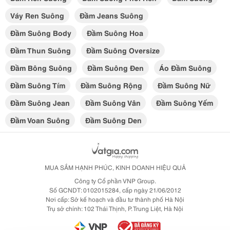
Váy Ren Suông
Đầm Jeans Suông
Đầm Suông Body
Đầm Suông Hoa
Đầm Thun Suông
Đầm Suông Oversize
Đầm Bông Suông
Đầm Suông Đen
Áo Đầm Suông
Đầm Suông Tím
Đầm Suông Rộng
Đầm Suông Nữ
Đầm Suông Jean
Đầm Suông Vân
Đầm Suông Yếm
Đầm Voan Suông
Đầm Suông Den
MUA SẮM HẠNH PHÚC, KINH DOANH HIỆU QUẢ
Công ty Cổ phần VNP Group.
Số GCNDT: 0102015284, cấp ngày 21/06/2012
Nơi cấp: Sở kế hoạch và đầu tư thành phố Hà Nội
Trụ sở chính: 102 Thái Thịnh, P. Trung Liệt, Hà Nội