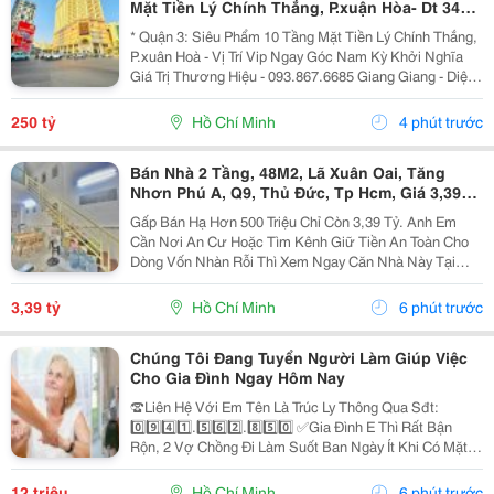
Mặt Tiền Lý Chính Thắng, P.xuận Hòa- Dt 34M2
Ngang 9,3M*47M- Đang Khai Thác Vp Cty- Vị
* Quận 3: Siêu Phẩm 10 Tầng Mặt Tiền Lý Chính Thắng,
Trí Siêu
P.xuân Hoà - Vị Trí Vip Ngay Góc Nam Kỳ Khởi Nghĩa
Giá Trị Thương Hiệu - 093.867.6685 Giang Giang - Diện
Tích: 333,3M2 - Ngang 4,1M Nở Hậu 9,3M * 47M. - Kết
Cấu: 2 Hầm - 8 Tầng - Sân Thượng -...
250 tỷ
Hồ Chí Minh
4 phút trước
Bán Nhà 2 Tầng, 48M2, Lã Xuân Oai, Tăng
Nhơn Phú A, Q9, Thủ Đức, Tp Hcm, Giá 3,39
Tỷ.
Gấp Bán Hạ Hơn 500 Triệu Chỉ Còn 3,39 Tỷ. Anh Em
Cần Nơi An Cư Hoặc Tìm Kênh Giữ Tiền An Toàn Cho
Dòng Vốn Nhàn Rỗi Thì Xem Ngay Căn Nhà Này Tại
Đường Lã Xuân Oai, Phường Tăng Nhơn Phú A, Quận
9. Tp Hcm. Diện Tích Đất 48M2, Kích Thước 3.7M X...
3,39 tỷ
Hồ Chí Minh
6 phút trước
Chúng Tôi Đang Tuyển Người Làm Giúp Việc
Cho Gia Đình Ngay Hôm Nay
☎️Liên Hệ Với Em Tên Là Trúc Ly Thông Qua Sđt:
0️⃣9️⃣4️⃣1️⃣.5️⃣6️⃣2️⃣.8️⃣5️⃣0️⃣ ✅Gia Đình E Thì Rất Bận
Rộn, 2 Vợ Chồng Đi Làm Suốt Ban Ngày Ít Khi Có Mặt Ở
Nhà. Nhưng Nhà Lại Có 1 Bà Cụ Đau Yếu Và 1 Bé Nhỏ
Năm Nay Đã Gần 2 Tuổi Vì Vậy Để Có Thể An...
12 triệu
Hồ Chí Minh
6 phút trước