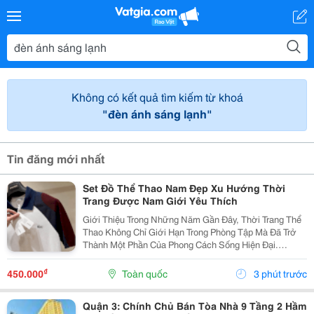
Không có kết quả tìm kiếm từ khoá
"đèn ánh sáng lạnh"
Tin đăng mới nhất
Set Đồ Thể Thao Nam Đẹp Xu Hướng Thời
Trang Được Nam Giới Yêu Thích
Giới Thiệu Trong Những Năm Gần Đây, Thời Trang Thể
Thao Không Chỉ Giới Hạn Trong Phòng Tập Mà Đã Trở
Thành Một Phần Của Phong Cách Sống Hiện Đại.
Những Mẫu Set Đồ Thể Thao Nam Đẹp Được Nhiều
Nam Giới Lựa Chọn Bởi Sự Kết Hợp Hài Hòa Giữa Tính
₫
450.000
Toàn quốc
3 phút trước
Thẩm...
Quận 3: Chính Chủ Bán Tòa Nhà 9 Tầng 2 Hầm