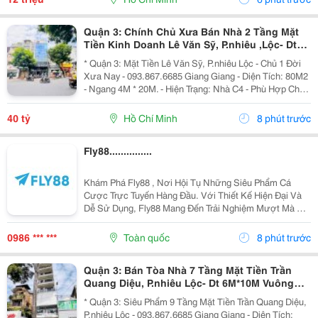
Quận 3: Chính Chủ Xưa Bán Nhà 2 Tầng Mặt
Tiền Kinh Doanh Lê Văn Sỹ, P.nhiêu ,Lộc- Dt
80M2 Ngang 4M*20M Sh Vuông Vức- Phù Hợp
* Quận 3: Mặt Tiền Lê Văn Sỹ, P.nhiêu Lộc - Chủ 1 Đời
Khách Xây Mới
Xưa Nay - 093.867.6685 Giang Giang - Diện Tích: 80M2
- Ngang 4M * 20M. - Hiện Trạng: Nhà C4 - Phù Hợp Chủ
Mới Xây Theo Công Năng. - Sổ Hồng Vuông Đẹp. - Chủ
Chào: 40T. * Giang Giang:...
40 tỷ
Hồ Chí Minh
8 phút trước
Fly88...............
Khám Phá Fly88 , Nơi Hội Tụ Những Siêu Phẩm Cá
Cược Trực Tuyến Hàng Đầu. Với Thiết Kế Hiện Đại Và
Dễ Sử Dụng, Fly88 Mang Đến Trải Nghiệm Mượt Mà Dù
Bạn Chơi Trên Điện Thoại Hay Máy Tính. Điểm Tựa
Niềm Tin Của Người Chơi Nằm Ở Hệ Thống Thanh
0986 *** ***
Toàn quốc
8 phút trước
Toán Rõ...
Quận 3: Bán Tòa Nhà 7 Tầng Mặt Tiền Trần
Quang Diệu, P.nhiêu Lộc- Dt 6M*10M Vuông
Đẹp- Nhà 2 Mt Thoáng- Chính Chủ Chào Giá
* Quận 3: Siêu Phẩm 9 Tầng Mặt Tiền Trần Quang Diệu,
Chỉ 32T
P.nhiêu Lộc - 093.867.6685 Giang Giang - Diện Tích: