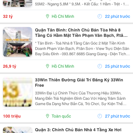
55M2 - Ngang 5,8M * 9,5M. - Kết Cấu: 1 Hầm - Trệt - 1
Lửng - 5 Tầng - Sân Thượng - Thang Máy. + Tầng Hầm:
Kinh Doanh Giặt Sấy. + Tầng Trệt -...
32 tỷ
Hồ Chí Minh
22 phút trước
Quận Tân Bình: Chính Chủ Bán Tòa Nhà 8
Tầng Có Hầm Mặt Tiền Phạm Văn Bạch, P.tân
Sơn- View Trực Diện Ngắm Máy Bay Đỉnh- Dt
* Tân Bình - Toà Nhà 8 Tầng Căn Góc 2 Mặt Tiền Kinh
Doanh Phạm Văn Bạch, P.tân Sơn - View Trực Diện Sân
Bay Siêu Đỉnh - 093.867.6685 Giang Giang - Diện Tích:
88,4M2 - Ngang 7,5M * 21M. - Kết Cấu: 1 Hầm - 1 Lửng -
6 Tầng - Sân Thượng - Thang Máy...
26,9 tỷ
Hồ Chí Minh
25 phút trước
33Win Thiên Đường Giải Trí Đăng Ký 33Win
Free
33Win Đại Lý Chính Thức Của Thương Hiệu 33Win,
Mang Đến Trải Nghiệm Đỉnh Cao Với Hàng Trăm Sảnh
Game Đa Dạng Như Bắn Cá, Trò Chơi, Sự Kiện Thể
Thao, Xổ Số, Game Bài Và Hơn Thế Nữa. Người Chơi
Còn Nhận Được Nhiều Ưu Đãi Hấp Dẫn Và Phần
100 triệu
Toàn quốc
27 phút trước
Thưởng Giá Trị....
Quận 3: Chính Chủ Bán Nhà 4 Tầng Xe Hơi