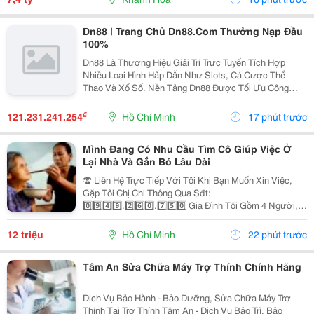
Dn88 | Trang Chủ Dn88.Com Thưởng Nạp Đầu
100%
Dn88 Là Thương Hiệu Giải Trí Trực Tuyến Tích Hợp
Nhiều Loại Hình Hấp Dẫn Như Slots, Cá Cược Thể
Thao Và Xổ Số. Nền Tảng Dn88 Được Tối Ưu Công
Nghệ, Bảo Mật Cao, Nạp Rút Nhanh Và Hỗ Trợ Tốt Trên
Pc Lẫn Điện Thoại Di Động. Website:
₫
121.231.241.254
Hồ Chí Minh
17 phút trước
Https://Dn88C.com/...
Mình Đang Có Nhu Cầu Tìm Cô Giúp Việc Ở
Lại Nhà Và Gắn Bó Lâu Dài
☎️ Liên Hệ Trực Tiếp Với Tôi Khi Bạn Muốn Xin Việc,
Gặp Tôi Chị Chi Thông Qua Sđt:
0️⃣9️⃣4️⃣9️⃣.2️⃣6️⃣0️⃣.7️⃣5️⃣0️⃣ Gia Đình Tôi Gồm 4 Người, 2
Vợ Chồng 2 Con Nhỏ, Bé Lớn 9 Tuổi Đã Đi Học Có Ba
Mẹ Đưa Rước, Bé Nhỏ 1 Tuổi. Nhà Thì Chỉ Có 1 Lầu.
12 triệu
Hồ Chí Minh
22 phút trước
Tôi...
Tâm An Sửa Chữa Máy Trợ Thính Chính Hãng
Dịch Vụ Bảo Hành - Bảo Dưỡng, Sửa Chữa Máy Trợ
Thính Tại Trợ Thính Tâm An - Dịch Vụ Bảo Trì, Bảo