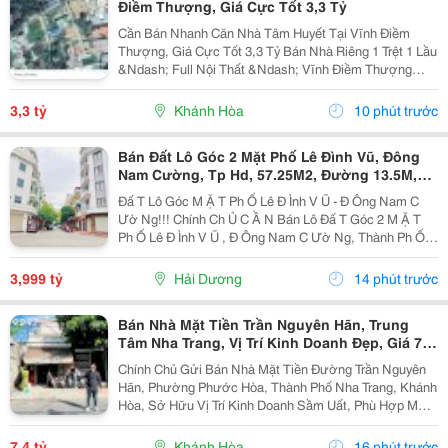
Điềm Thượng, Giá Cực Tốt 3,3 Tỷ
Cần Bán Nhanh Căn Nhà Tâm Huyết Tại Vĩnh Điềm
Thượng, Giá Cực Tốt 3,3 Tỷ Bán Nhà Riêng 1 Trệt 1 Lầu
&Ndash; Full Nội Thất &Ndash; Vĩnh Điềm Thượng
&Ndash; Gần 23/10 Vị Trí: Thôn Vĩnh Điềm Thượng,
Cách Đường 23/10 Chỉ 50M Hẻm Thông Thoáng, Kết...
3,3 tỷ
Khánh Hòa
10 phút trước
Bán Đất Lô Góc 2 Mặt Phố Lê Đình Vũ, Đông
Nam Cường, Tp Hd, 57.25M2, Đường 13.5M,
3.X Tỷ
Đấ T Lô Góc M Ặ T Ph Ố Lê Đ Ình V Ũ - Đ Ông Nam C
Ườ Ng!!! Chính Ch Ủ C Ầ N Bán Lô Đấ T Góc 2 M Ặ T
Ph Ố Lê Đ Ình V Ũ , Đ Ông Nam C Ườ Ng, Thành Ph Ố H
Ả I D Ươ Ng - Di Ệ N Tích 57.25M2, H Ướ Ng Tây, Tây B
Ắ C - M Ặ T Ti Ề N C Ự C R Ộ Ng -...
3,999 tỷ
Hải Dương
14 phút trước
Bán Nhà Mặt Tiền Trần Nguyên Hãn, Trung
Tâm Nha Trang, Vị Trí Kinh Doanh Đẹp, Giá 7,4
Tỷ
Chính Chủ Gửi Bán Nhà Mặt Tiền Đường Trần Nguyên
Hãn, Phường Phước Hòa, Thành Phố Nha Trang, Khánh
Hòa, Sở Hữu Vị Trí Kinh Doanh Sầm Uất, Phù Hợp Mở
Cửa Hàng, Văn Phòng, Showroom Hoặc Đầu Tư Cho
Thuê Lâu Dài. Thông Tin Chi Tiết. - Địa Chỉ: Số...
7,4 tỷ
Khánh Hòa
16 phút trước