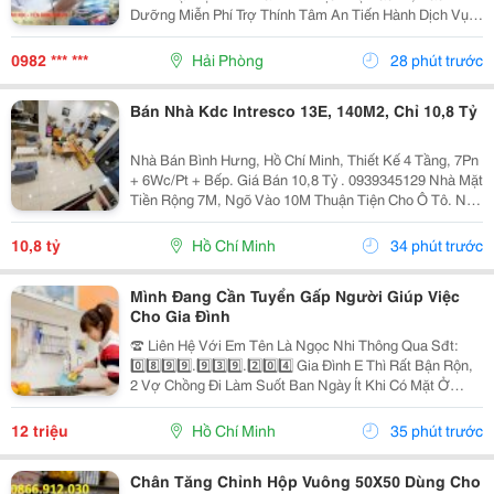
Dưỡng Miễn Phí Trợ Thính Tâm An Tiến Hành Dịch Vụ
Bảo Dưỡng, Vệ Sinh Sấy Khô Máy Trợ Thính Định Kì 3
Tháng/1 Lần Đối Với Tất Cả Các Thiêt Bị Trợ...
0982 *** ***
Hải Phòng
28 phút trước
Bán Nhà Kdc Intresco 13E, 140M2, Chỉ 10,8 Tỷ
Nhà Bán Bình Hưng, Hồ Chí Minh, Thiết Kế 4 Tầng, 7Pn
+ 6Wc/Pt + Bếp. Giá Bán 10,8 Tỷ . 0939345129 Nhà Mặt
Tiền Rộng 7M, Ngõ Vào 10M Thuận Tiện Cho Ô Tô. Nội
Thất Bao Gồm Điều Hòa, Tủ Lạnh, Giường, Mang Đến
Không Gian Sống Thoải Mái Và Tiện Nghi....
10,8 tỷ
Hồ Chí Minh
34 phút trước
Mình Đang Cần Tuyển Gấp Người Giúp Việc
Cho Gia Đình
☎️ Liên Hệ Với Em Tên Là Ngọc Nhi Thông Qua Sđt:
0️⃣8️⃣9️⃣9️⃣.9️⃣3️⃣9️⃣.2️⃣0️⃣4️⃣ Gia Đình E Thì Rất Bận Rộn,
2 Vợ Chồng Đi Làm Suốt Ban Ngày Ít Khi Có Mặt Ở
Nhà. Nhưng Nhà Lại Có 1 Bà Cụ Đau Yếu Và 1 Bé Nhỏ
Năm Nay Đã Gần 2 Tuổi Vì Vậy Để Có Thể An...
12 triệu
Hồ Chí Minh
35 phút trước
Chân Tăng Chỉnh Hộp Vuông 50X50 Dùng Cho