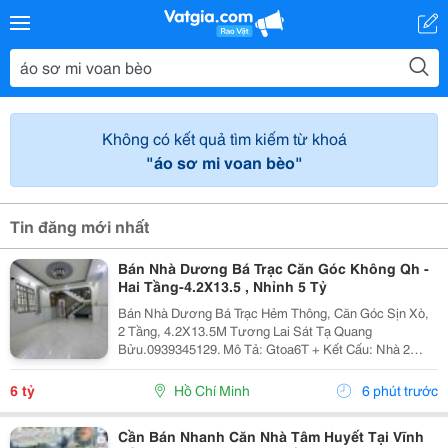
Không có kết quả tìm kiếm từ khoá
"áo sơ mi voan bèo"
Tin đăng mới nhất
Bán Nhà Dương Bá Trạc Căn Góc Không Qh -
Hai Tầng-4.2X13.5 , Nhỉnh 5 Tỷ
Bán Nhà Dương Bá Trạc Hẻm Thông, Căn Góc Sịn Xò,
2 Tầng, 4.2X13.5M Tương Lai Sát Tạ Quang
Bửu.0939345129. Mô Tả: Gtoa6T + Kết Cấu: Nhà 2
Tầng Btct Kiên Cố, 2 Phòng. + Vị Trí: Ngay Dương Bá
Trạc Thông Tạ Quang Bửu, Âu Dương Lân, Nguyễn Thị
6 tỷ
Hồ Chí Minh
6 phút trước
Tần, Dạ...
Cần Bán Nhanh Căn Nhà Tâm Huyết Tại Vĩnh