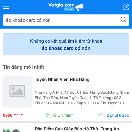
Không có kết quả tìm kiếm từ khoá
"áo khoác caro có nón"
Tin đăng mới nhất
Tuyển Nhân Viên Nhà Hàng
Nhà Hàng A Phát 17 Đc : 61 Trần Hưng Đạo,P.tăng Nhơn
Phú, Thủ Đức, Hcm Tuyển Dụng 1. Tổ Trưởng : 02 2.
Phục Vụ Nam Nữ : 10 3. Tạp Vụ : 03 4. Thu Ngân : 01 5.
Tiếp Thực : 02 6. Tả Hổ : 02 Mức Lương + Phụ Cấp :
Thoả Thuận Khi Phỏng...
0966 *** ***
Hồ Chí Minh
2 phút trước
Đặc Điểm Của Giày Bảo Hộ Thời Trang An