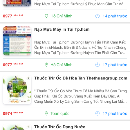
Nạp Mực Tại Tp.hcm Đường Lý Phục Man Cần Tư Vấn
&Amp; Báo Giá Liên Hệ Ngay: Nạp Mực Tại Tp.hcm
Đường Lý Phục Man 0977 610 388 &Ndash; Mr. Duy
0977 *** ***
Hồ Chí Minh
14 phút trước
Nạp Mực Tại...
Nạp Mực Máy In Tại Tp.hcm
Nạp Mực Tại Tp.hcm Đường Huỳnh Tấn Phát Cam Kết:
Ổn Định &Ndash; Bền Bỉ &Ndash; Hỗ Trợ Nhanh Chóng
Nạp Mực Tại Tp.hcm Đường Huỳnh Tấn Phát Cần Tư
Vấn &Amp; Báo Giá Liên Hệ Ngay: Nạp Mực Tại
Tp.hcm Đường Huỳnh Tấn Phát 0977 610 388 &Ndash;
0977 *** ***
Hồ Chí Minh
17 phút trước
Mr. Duy Nạp...
Thuốc Trừ Ốc Dễ Hòa Tan Thethuangroup.com
" Thuốc Trừ Ốc Có Một Thực Tế Mà Nhiều Bà Con Từng
Gặp Phải: Khi Ốc Bươu Vàng Xuất Hiện Dày Đặc, Ai
Cũng Muốn Xử Lý Càng Sớm Càng Tốt Nhưng Lại Mất
Khá Nhiều Thời Gian Ở Khâu Chuẩn Bị Thuốc. Chỉ Một
Công Đoạn Nhỏ Bị Kéo Dài Cũng Có Thể Khiến Việc...
0974 *** ***
Toàn quốc
17 phút trước
Thuốc Trừ Ốc Dạng Nước