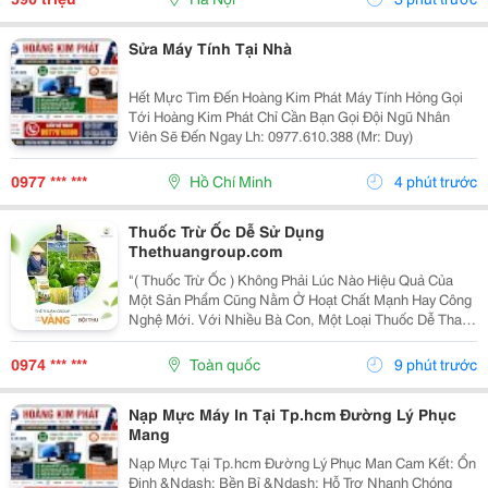
Sửa Máy Tính Tại Nhà
Hết Mực Tìm Đến Hoàng Kim Phát Máy Tính Hỏng Gọi
Tới Hoàng Kim Phát Chỉ Cần Bạn Gọi Đội Ngũ Nhân
Viên Sẽ Đến Ngay Lh: 0977.610.388 (Mr: Duy)
0977 *** ***
Hồ Chí Minh
4 phút trước
Thuốc Trừ Ốc Dễ Sử Dụng
Thethuangroup.com
"( Thuốc Trừ Ốc ) Không Phải Lúc Nào Hiệu Quả Của
Một Sản Phẩm Cũng Nằm Ở Hoạt Chất Mạnh Hay Công
Nghệ Mới. Với Nhiều Bà Con, Một Loại Thuốc Dễ Thao
Tác, Dễ Áp Dụng Và Không Mất Quá Nhiều Thời Gian
Chuẩn Bị Lại Là Yếu Tố Tạo Nên Sự Khác Biệt Trong...
0974 *** ***
Toàn quốc
9 phút trước
Nạp Mực Máy In Tại Tp.hcm Đường Lý Phục
Mang
Nạp Mực Tại Tp.hcm Đường Lý Phục Man Cam Kết: Ổn
Định &Ndash; Bền Bỉ &Ndash; Hỗ Trợ Nhanh Chóng