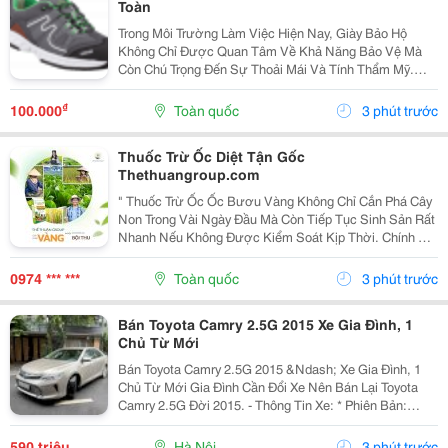
Toàn
Trong Môi Trường Làm Việc Hiện Nay, Giày Bảo Hộ
Không Chỉ Được Quan Tâm Về Khả Năng Bảo Vệ Mà
Còn Chú Trọng Đến Sự Thoải Mái Và Tính Thẩm Mỹ.
Chính Vì Vậy, Giày Bảo Hộ Thời Trang An Toàn Đang Trở
Thành Lựa Chọn Được Nhiều Người Lao Động, Kỹ Sư
₫
100.000
Toàn quốc
3 phút trước
Và...
Thuốc Trừ Ốc Diệt Tận Gốc
Thethuangroup.com
" Thuốc Trừ Ốc Ốc Bươu Vàng Không Chỉ Cắn Phá Cây
Non Trong Vài Ngày Đầu Mà Còn Tiếp Tục Sinh Sản Rất
Nhanh Nếu Không Được Kiểm Soát Kịp Thời. Chính Vì
Vậy, Khi Tìm Kiếm Giải Pháp Phòng Trừ, Nhiều Bà Con
Thường Đặt Ra Một Mong Muốn Rất Rõ Ràng: Xử Lý...
0974 *** ***
Toàn quốc
3 phút trước
Bán Toyota Camry 2.5G 2015 Xe Gia Đình, 1
Chủ Từ Mới
Bán Toyota Camry 2.5G 2015 &Ndash; Xe Gia Đình, 1
Chủ Từ Mới Gia Đình Cần Đổi Xe Nên Bán Lại Toyota
Camry 2.5G Đời 2015. - Thông Tin Xe: * Phiên Bản:
Toyota Camry 2.5G * Năm Sản Xuất: 2015 * Odo: 11 Vạn
Km * Xe 1 Chủ Từ Đầu * Xuất Hóa Đơn Công...
590 triệu
Hà Nội
3 phút trước