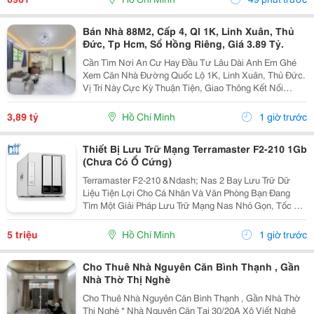
Thông Tin...
Bán Nhà 88M2, Cấp 4, Ql 1K, Linh Xuân, Thủ
Đức, Tp Hcm, Sổ Hồng Riêng, Giá 3.89 Tỷ.
Cần Tìm Nơi An Cư Hay Đầu Tư Lâu Dài Anh Em Ghé
Xem Căn Nhà Đường Quốc Lộ 1K, Linh Xuân, Thủ Đức.
Vị Trí Này Cực Kỳ Thuận Tiện, Giao Thông Kết Nối
Nhanh Chóng, Cực Kỳ Phù Hợp Cho Khách Mua Để Giữ
Tài Sản Hoặc Cho Thuê Đều Rất Ổn Định. Thông Tin...
3,89 tỷ
Hồ Chí Minh
1 giờ trước
Thiết Bị Lưu Trữ Mạng Terramaster F2-210 1Gb
(Chưa Có Ổ Cứng)
Terramaster F2-210 &Ndash; Nas 2 Bay Lưu Trữ Dữ
Liệu Tiện Lợi Cho Cá Nhân Và Văn Phòng Bạn Đang
Tìm Một Giải Pháp Lưu Trữ Mạng Nas Nhỏ Gọn, Tốc Độ
Ổn Định Và Hỗ Trợ Nhiều Tính Năng Sao Lưu?
Terramaster F2-210 Là Lựa Chọn Phù Hợp Cho Cá
5 triệu
Hồ Chí Minh
1 giờ trước
Nhân, Gia...
Cho Thuê Nhà Nguyên Căn Bình Thạnh , Gần
Nhà Thờ Thị Nghè
Cho Thuê Nhà Nguyên Căn Bình Thạnh , Gần Nhà Thờ
Thị Nghè * Nhà Nguyên Căn Tại 30/20A Xô Viết Nghệ