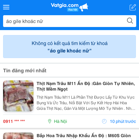
Không có kết quả tìm kiếm từ khoá
"áo gile khoác nữ"
Tin đăng mới nhất
Thịt Nạm Trâu M11 Ấn Độ :Gân Giòn Tự Nhiên,
Thịt Mềm Ngọt
Thịt Nạm Trâu M11 Là Phần Thịt Được Lấy Từ Khu Vực
Bụng Và Ức Trâu, Nổi Bật Với Sự Kết Hợp Hài Hòa
Giữa Thịt Nạc, Gân Và Một Lượng Mỡ Tự Nhiên . Nhờ
Vậy, Nạm Trâu Có Độ Mềm Ngọt Của Thịt, Xen Lẫn Độ
Giòn Dai Hấp Dẫn Của Gân, Khi Chế Biến Đậm Vị
0911 *** ***
Hà Nội
10 phút trước
Nhưng...
Bắp Hoa Trâu Nhập Khẩu Ấn Độ : M60S Giòn