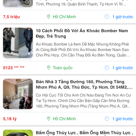
Tĩnh, Phường 19, Quận Bình Thạnh, Tp Hcm Vị Trí
Thuận Tiện, Khu Dân Cư Hiện Hữu, Di Chuyển Nhanh
Sang Trung Tâm. * Diện Tích 57M&Sup2; ( Ngang 4M,...
7,5 triệu
Hồ Chí Minh
1 giờ trước
10 Cách Phối Đồ Với Áo Khoác Bomber Nam
Đẹp, Trẻ Trung
Áo Khoác Bomber Là Item Dễ Mặc Nhưng Không Phải
Ai Cũng Biết Phối Đồ Với Áo Khoác Bomber Nam Sao
Cho Phù Hợp. Chỉ Cần Thay Đổi Áo Bên Trong, Quần
Hoặc Giày, Bạn Đã Có Thể Tạo Nên Nhiều Outfit Khác
Nhau Để Đi Làm, Dạo Phố Hay Gặp Gỡ Bạn Bè. Trong...
0123 *** ***
Toàn quốc
1 giờ trước
Bán Nhà 3 Tầng Đường 160, Phường Tăng
Nhơn Phú A, Q9, Thủ Đức, Tp Hcm. Dt 54M2,
Sổ Hồng Riêng. Giá 5,18 Tỷ
Cơ Hội Cực Tốt Cho Anh Chị Nào Đang Tìm Nơi An Cư
Tại Tp Hcm. Chính Chủ Cần Bán Gấp Căn Nhà Đường
160, Phường Tăng Nhơn Phú (Tăng Nhơn Phú A, Q9
Cũ). Vị Trí Nhà Nằm Trong Khu Dân Cư Ổn Định, Giao
Thông Thuận Tiện Chỉ Vài Bước Là Ra Lã Xuân Oai,
5,18 tỷ
Hồ Chí Minh
1 giờ trước
Lê...
Bấm Ống Thủy Lực , Bấm Ống Mềm Thủy Lực ,