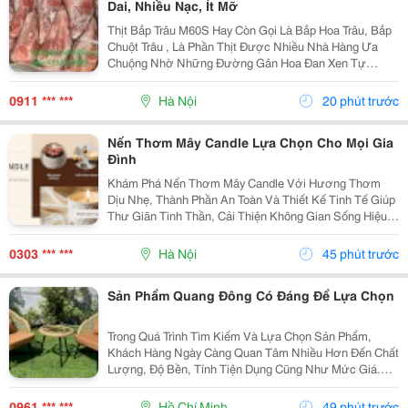
Dai, Nhiều Nạc, Ít Mỡ
Thịt Bắp Trâu M60S Hay Còn Gọi Là Bắp Hoa Trâu, Bắp
Chuột Trâu , Là Phần Thịt Được Nhiều Nhà Hàng Ưa
Chuộng Nhờ Những Đường Gân Hoa Đan Xen Tự
Nhiên Trong Thớ Thịt . Khi Chế Biến, Phần Thịt Săn
Chắc, Ngọt Đậm, Kết Hợp Cùng Độ Giòn Dai Sần Sật
0911 *** ***
Hà Nội
20 phút trước
Của Gân...
Nến Thơm Mây Candle Lựa Chọn Cho Mọi Gia
Đình
Khám Phá Nến Thơm Mây Candle Với Hương Thơm
Dịu Nhẹ, Thành Phần An Toàn Và Thiết Kế Tinh Tế Giúp
Thư Giãn Tinh Thần, Cải Thiện Không Gian Sống Hiệu
Quả. Nến Thơm Mây Candle &Ndash; Giải Pháp Thư
Giãn Cho Cuộc Sống Hiện Đại Trong Cuộc Sống Hiện...
0303 *** ***
Hà Nội
45 phút trước
Sản Phẩm Quang Đông Có Đáng Để Lựa Chọn
Trong Quá Trình Tìm Kiếm Và Lựa Chọn Sản Phẩm,
Khách Hàng Ngày Càng Quan Tâm Nhiều Hơn Đến Chất
Lượng, Độ Bền, Tính Tiện Dụng Cũng Như Mức Giá.
Thay Vì Chỉ Dựa Vào Quảng Cáo Hoặc Thông Tin Từ
Người Bán, Nhiều Người Có Xu Hướng Tìm Hiểu Thêm
0961 *** ***
Hồ Chí Minh
49 phút trước