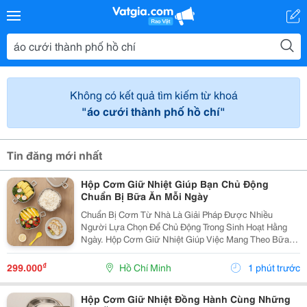
Không có kết quả tìm kiếm từ khoá
"áo cưới thành phố hồ chí"
Tin đăng mới nhất
Hộp Cơm Giữ Nhiệt Giúp Bạn Chủ Động
Chuẩn Bị Bữa Ăn Mỗi Ngày
Chuẩn Bị Cơm Từ Nhà Là Giải Pháp Được Nhiều
Người Lựa Chọn Để Chủ Động Trong Sinh Hoạt Hằng
Ngày. Hộp Cơm Giữ Nhiệt Giúp Việc Mang Theo Bữa
Ăn Trở Nên Thuận Tiện Hơn, Phù Hợp Cho Học Sinh,
Sinh Viên, Nhân Viên Văn Phòng Và Những Người
₫
299.000
Hồ Chí Minh
1 phút trước
Thường Xuyên Di...
Hộp Cơm Giữ Nhiệt Đồng Hành Cùng Những