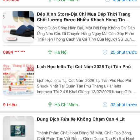
Trong...
Dép Xinh Store-Địa Chỉ Mua Dép Thời Trang
Chất Lượng Được Nhiều Khách Hàng Tin
Chọn
Trong Cuộc Sống Hiện Đại, Một Đôi Dép Không Chỉ Đáp
Ứng Nhu Cầu Di Chuyển Hằng Ngày Mà Còn Góp Phần
Thể Hiện Phong Cách Và Cá Tính Của Người Sử Dụng.
Chính Vì Vậy, Việc Lựa Chọn Một Địa Chỉ Uy Tín Để Mua
Sắm Các Sản Phẩm Chất Lượng Luôn Được Nhiều...
0984 *** ***
Hà Nội
25 phút trước
Lịch Học Ielts Tại Cet Năm 2026 Tại Tân Phú
Lịch Học Ielts Tại Cet Năm 2026 Tại Tân Phú Học Phí
Shock Nhất Tại Quận Tân Phú Tháng 07 1/ Ielts
Improver Tối 2 4 6 Khai Giảng: 13/07/2026 Khung Giờ:
18:00 Đến 21:00 Học Phí Ưu Đãi 5% Khi Đăng Ký 2/ Ielts
Basic Tối 3 5 7 Khai...
9 triệu
Hồ Chí Minh
32 phút trước
Dung Dịch Rửa Xe Không Chạm Can 4 Lit
Thành Phần: Chất Hoạt Động Bề Mặt, Chất Tạo Bóng,
Chất Phân Tán Vết Bẩn... Công Dụng: Tạo Ra Bọt Hoạt