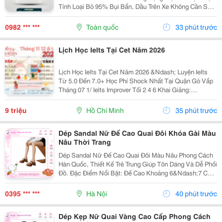
Tính Loại Bỏ 95% Bụi Bẩn, Dầu Trên Xe Không Cần Sử
Dụng Giẻ Cọ, Bàn Chải Mà Vẫn Để Lại Bề Mặt Sạch Và
Sang Bóng Cho Xe Trong. Sản Phẩm Nguyên Liệu...
0982 *** ***
Toàn quốc
33 phút trước
Lịch Học Ielts Tại Cet Năm 2026
Lịch Học Ielts Tại Cet Năm 2026 &Ndash; Luyện Ielts
Từ 5.0 Đến 7.0+ Học Phí Shock Nhất Tại Quận Gò Vấp
Tháng 07 1/ Ielts Improver Tối 2 4 6 Khai Giảng:
13/07/2026 Khung Giờ: 18:00 Đến 21:00 Học Phí Ưu Đãi
5% Khi Đăng Ký 2/ Ielts...
9 triệu
Hồ Chí Minh
35 phút trước
Dép Sandal Nữ Đế Cao Quai Đôi Khóa Gài Màu
Nâu Thời Trang
Dép Sandal Nữ Đế Cao Quai Đôi Màu Nâu Phong Cách
Hàn Quốc, Thiết Kế Trẻ Trung Giúp Tôn Dáng Và Dễ Phối
Đồ. Đặc Điểm Nổi Bật: Đế Cao Khoảng 6&Ndash;7 Cm
Giúp Tăng Chiều Cao Tự Nhiên. Quai Đôi Có Khóa Gài
Chắc Chắn, Dễ Điều Chỉnh. Chất Liệu...
0395 *** ***
Hà Nội
40 phút trước
Dép Kẹp Nữ Quai Vàng Cao Cấp Phong Cách