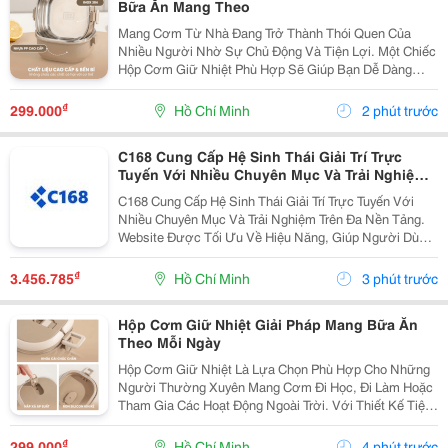
Bữa Ăn Mang Theo
Mang Cơm Từ Nhà Đang Trở Thành Thói Quen Của
Nhiều Người Nhờ Sự Chủ Động Và Tiện Lợi. Một Chiếc
Hộp Cơm Giữ Nhiệt Phù Hợp Sẽ Giúp Bạn Dễ Dàng
Chuẩn Bị Bữa Ăn Để Mang Đến Trường, Văn Phòng
Hoặc Sử Dụng Trong Những Chuyến Đi Mà Không Mất
₫
299.000
Hồ Chí Minh
2 phút trước
Nhiều Thời...
C168 Cung Cấp Hệ Sinh Thái Giải Trí Trực
Tuyến Với Nhiều Chuyên Mục Và Trải Nghiệm
Trên Đa Nền Tảng. Website Được Tối Ưu Về
C168 Cung Cấp Hệ Sinh Thái Giải Trí Trực Tuyến Với
Hiệu Năng, Giúp Người Dùng Truy Cập Nhanh
Nhiều Chuyên Mục Và Trải Nghiệm Trên Đa Nền Tảng.
Chóng Và Thuận Tiện.
Website Được Tối Ưu Về Hiệu Năng, Giúp Người Dùng
Truy Cập Nhanh Chóng Và Thuận Tiện.
₫
3.456.785
Hồ Chí Minh
3 phút trước
Hộp Cơm Giữ Nhiệt Giải Pháp Mang Bữa Ăn
Theo Mỗi Ngày
Hộp Cơm Giữ Nhiệt Là Lựa Chọn Phù Hợp Cho Những
Người Thường Xuyên Mang Cơm Đi Học, Đi Làm Hoặc
Tham Gia Các Hoạt Động Ngoài Trời. Với Thiết Kế Tiện
Lợi, Sản Phẩm Giúp Việc Chuẩn Bị Bữa Ăn Trở Nên
Đơn Giản Hơn, Đồng Thời Hỗ Trợ Bạn Chủ Động
₫
299.000
Hồ Chí Minh
4 phút trước