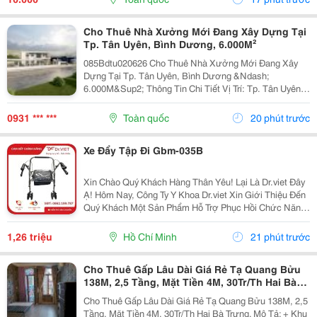
Cho Thuê Nhà Xưởng Mới Đang Xây Dựng Tại
Tp. Tân Uyên, Bình Dương, 6.000M²
085Bdtu020626 Cho Thuê Nhà Xưởng Mới Đang Xây
Dựng Tại Tp. Tân Uyên, Bình Dương &Ndash;
6.000M&Sup2; Thông Tin Chi Tiết Vị Trí: Tp. Tân Uyên,
Bình Dương. Tổng Diện Tích Khuôn Viên Đất:
9.800M&Sup2; Diện Tích Sử Dụng Tổng Diện Tích Nhà
0931 *** ***
Toàn quốc
20 phút trước
Xưởng:...
Xe Đẩy Tập Đi Gbm-035B
Xin Chào Quý Khách Hàng Thân Yêu! Lại Là Dr.viet Đây
Ạ! Hôm Nay, Công Ty Y Khoa Dr.viet Xin Giới Thiệu Đến
Quý Khách Một Sản Phẩm Hỗ Trợ Phục Hồi Chức Năng
Vô Cùng Tiện Lợi, Giúp Người Cao Tuổi, Người Bệnh
Và Người Gặp Khó Khăn Trong Vận Động Có...
1,26 triệu
Hồ Chí Minh
21 phút trước
Cho Thuê Gấp Lâu Dài Giá Rẻ Tạ Quang Bửu
138M, 2,5 Tầng, Mặt Tiền 4M, 30Tr/Th Hai Bà
Trưng.
Cho Thuê Gấp Lâu Dài Giá Rẻ Tạ Quang Bửu 138M, 2,5
Tầng, Mặt Tiền 4M, 30Tr/Th Hai Bà Trưng. Mô Tả: + Khu