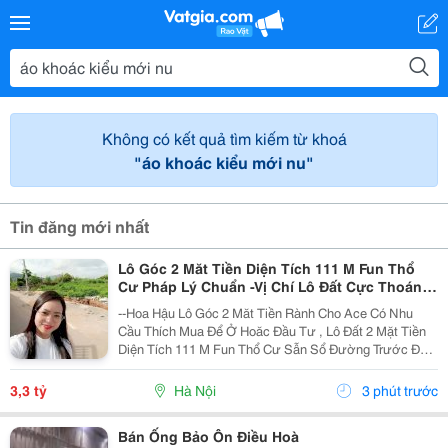
Không có kết quả tìm kiếm từ khoá
"áo khoác kiểu mới nu"
Tin đăng mới nhất
Lô Góc 2 Măt Tiền Diện Tích 111 M Fun Thổ
Cư Pháp Lý Chuẩn -Vị Chí Lô Đất Cực Thoáng
Mát ,Đất Nằm Mặt Đường Chục
--Hoa Hậu Lô Góc 2 Măt Tiền Rành Cho Ace Có Nhu
Cầu Thích Mua Để Ở Hoăc Đầu Tư , Lô Đất 2 Mặt Tiền
Diện Tích 111 M Fun Thổ Cư Sẫn Sổ Đường Trước Đất
Chuẩn Bị Đang Giải Nhựa Rộng 5,,5 M 2 Ô Tô Tránh
Nhau Vị Trí Đất Sát Trường Học Cấp 1 Thôn Thanh...
3,3 tỷ
Hà Nội
3 phút trước
Bán Ống Bảo Ôn Điều Hoà