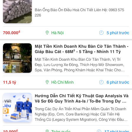
Bán Ống Bảo Ôn Điều Hoà Chi Tiết Liên Hệ: 0963 575
226
₫
700.000
Hà Nội
5 phút trước
Mặt Tiền Kinh Doanh Khu Bàn Cờ Tân Thành -
Giáp Bàu Cát - 68M² - 5 Tầng - Nhỉnh 11 Tỷ
Mặt Tiền Kinh Doanh Khu Bàn Cờ Tân Thành, Vị Trí
Đẹp, Lưu Lượng Xe Đông, Thích Hợp Mở Showroom,
Spa, Văn Phòng, Phòng Khám Hoặc Khai Thác Cho
Thuê. Ưu Điểm Nổi Bật: Diện Tích: 68M&Sup2; Kết
Cấu: 4 Tầng + Sân Thượng 6 Phòng Ngủ Khép Kín...
11,5 tỷ
Hồ Chí Minh
6 phút trước
Hướng Dẫn Chi Tiết Kỹ Thuật Gap Analysis Và
Vẽ Sơ Đồ Quy Trình As-Is / To-Be Trong Dự Án
Chuyển Đổi Số
Trong Các Dự Án Triển Khai Phần Mềm Quản Trị Doanh
Nghiệp (Erp, Crm, Core Banking) Hoặc Cải Tiến Hệ
Thống Cũ (Legacy System Migration), Công Việc Đầu
Tiên Và Quan Trọng Nhất Của It Ba Không Phải Là Nhảy
Vào Thiết Kế Ngay Tính Năng Mới. Thay Vào Đó,...
₫
10.000
Toàn quốc
17 phút trước