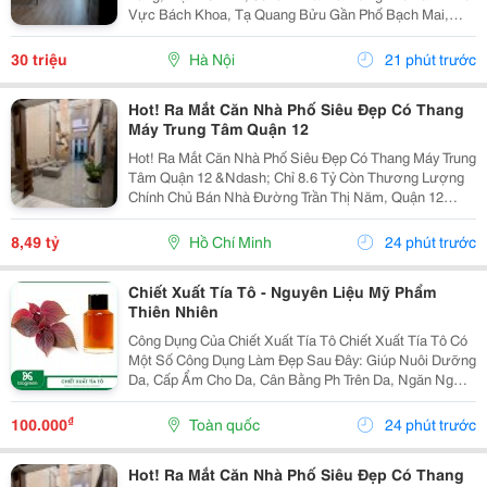
Vực Bách Khoa, Tạ Quang Bửu Gần Phố Bạch Mai,
Hơn 30 Nghìn Sinh Viên Các Trường Đại Học Tốp Đầu
Cả Nước Bách &Ndash; Kinh - Xây-Mở Kinh Doanh...
30 triệu
Hà Nội
21 phút trước
Hot! Ra Mắt Căn Nhà Phố Siêu Đẹp Có Thang
Máy Trung Tâm Quận 12
Hot! Ra Mắt Căn Nhà Phố Siêu Đẹp Có Thang Máy Trung
Tâm Quận 12 &Ndash; Chỉ 8.6 Tỷ Còn Thương Lượng
Chính Chủ Bán Nhà Đường Trần Thị Năm, Quận 12
&Ndash; Vị Trí Đẹp, Khu Dân Cư Hiện Hữu, Tiện Ích Đầy
Đủ. Diện Tích: 4M &Times; 20M Nhà...
8,49 tỷ
Hồ Chí Minh
24 phút trước
Chiết Xuất Tía Tô - Nguyên Liệu Mỹ Phẩm
Thiên Nhiên
Công Dụng Của Chiết Xuất Tía Tô Chiết Xuất Tía Tô Có
Một Số Công Dụng Làm Đẹp Sau Đây: Giúp Nuôi Dưỡng
Da, Cấp Ẩm Cho Da, Cân Bằng Ph Trên Da, Ngăn Ngừa
Tình Trạng Da Khô, Thô Ráp, Sần Sùi, Bong Tróc&Hellip;
Giúp Kháng Khuẩn, Làm Sạch Da, Tẩy...
₫
100.000
Toàn quốc
24 phút trước
Hot! Ra Mắt Căn Nhà Phố Siêu Đẹp Có Thang