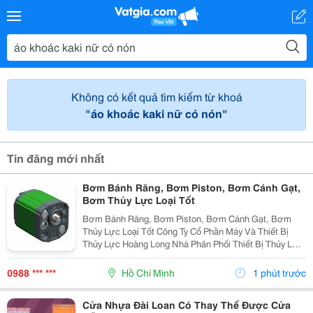
Không có kết quả tìm kiếm từ khoá
"áo khoác kaki nữ có nón"
Tin đăng mới nhất
Bơm Bánh Răng, Bơm Piston, Bơm Cánh Gạt,
Bơm Thủy Lực Loại Tốt
Bơm Bánh Răng, Bơm Piston, Bơm Cánh Gạt, Bơm
Thủy Lực Loại Tốt Công Ty Cổ Phần Máy Và Thiết Bị
Thủy Lực Hoàng Long Nhà Phân Phối Thiết Bị Thủy Lực
- Khí Nén Và Máy Móc Tự Động Hóa. Tư Vấn, Sửa
Chữa, Thi Công, Thiết Kế Hệ Thống Thủy Lực Nhanh
0988 *** ***
Hồ Chí Minh
1 phút trước
Thủy Lực...
Cửa Nhựa Đài Loan Có Thay Thế Được Cửa