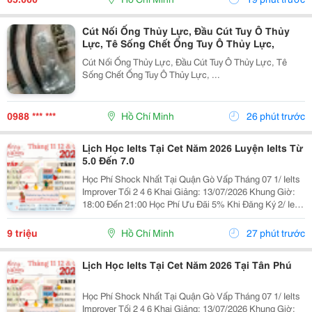
Cút Nối Ống Thủy Lực, Đầu Cút Tuy Ô Thủy
Lực, Tê Sống Chết Ống Tuy Ô Thủy Lực,
Cút Nối Ống Thủy Lực, Đầu Cút Tuy Ô Thủy Lực, Tê
Sống Chết Ống Tuy Ô Thủy Lực, ...
0988 *** ***
Hồ Chí Minh
26 phút trước
Lịch Học Ielts Tại Cet Năm 2026 Luyện Ielts Từ
5.0 Đến 7.0
Học Phí Shock Nhất Tại Quận Gò Vấp Tháng 07 1/ Ielts
Improver Tối 2 4 6 Khai Giảng: 13/07/2026 Khung Giờ:
18:00 Đến 21:00 Học Phí Ưu Đãi 5% Khi Đăng Ký 2/ Ielts
Basic Tối 3 5 7 Khai Giảng: 07//07/2026 Khung Giờ:
18:00 Đến 21:00 ...
9 triệu
Hồ Chí Minh
27 phút trước
Lịch Học Ielts Tại Cet Năm 2026 Tại Tân Phú
Học Phí Shock Nhất Tại Quận Gò Vấp Tháng 07 1/ Ielts
Improver Tối 2 4 6 Khai Giảng: 13/07/2026 Khung Giờ: