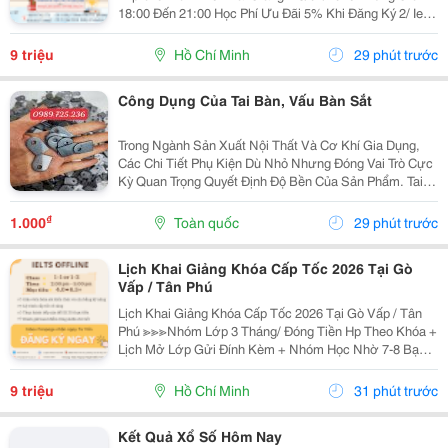
18:00 Đến 21:00 Học Phí Ưu Đãi 5% Khi Đăng Ký 2/ Ielts
Basic Tối 3 5 7 Khai Giảng: 07//07/2026 Khung Giờ:
18:00 Đến 21:00 ...
9 triệu
Hồ Chí Minh
29 phút trước
Công Dụng Của Tai Bàn, Vấu Bàn Sắt
Trong Ngành Sản Xuất Nội Thất Và Cơ Khí Gia Dụng,
Các Chi Tiết Phụ Kiện Dù Nhỏ Nhưng Đóng Vai Trò Cực
Kỳ Quan Trọng Quyết Định Độ Bền Của Sản Phẩm. Tai
Bàn Sắt (Hay Còn Gọi Là Tai Sắt Cho Bàn Ghế, Vấu Bàn
Sắt, Tai Khóa, Tai Khóa Sắt ) Chính Là Một...
₫
1.000
Toàn quốc
29 phút trước
Lịch Khai Giảng Khóa Cấp Tốc 2026 Tại Gò
Vấp / Tân Phú
Lịch Khai Giảng Khóa Cấp Tốc 2026 Tại Gò Vấp / Tân
Phú ≫≫≫Nhóm Lớp 3 Tháng/ Đóng Tiền Hp Theo Khóa +
Lịch Mở Lớp Gửi Đính Kèm + Nhóm Học Nhờ 7-8 Bạn/
Lớp + Giáo Trình Ielts Có Band Điểm Lộ Trình, Sách
Nước Ngoài Bám Sát + Chia Đều 4 Kỹ...
9 triệu
Hồ Chí Minh
31 phút trước
Kết Quả Xổ Số Hôm Nay