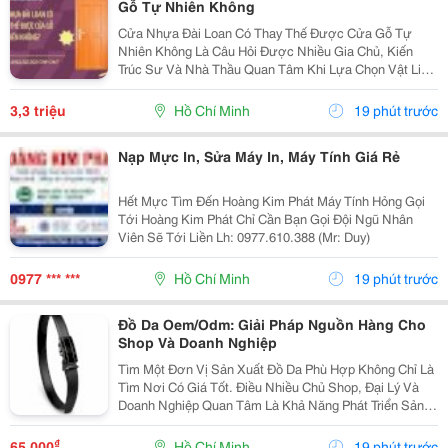
Gỗ Tự Nhiên Không
Cửa Nhựa Đài Loan Có Thay Thế Được Cửa Gỗ Tự
Nhiên Không Là Câu Hỏi Được Nhiều Gia Chủ, Kiến
Trúc Sư Và Nhà Thầu Quan Tâm Khi Lựa Chọn Vật Liệu
Cửa Cho Các Công Trình Hiện Đại. Trong Bối Cảnh Giá
Gỗ Tự Nhiên Ngày Càng Cao, Khai Thác Gỗ Gây Áp
3,3 triệu
Hồ Chí Minh
19 phút trước
Lực Lên...
Nạp Mực In, Sửa Máy In, Máy Tính Giá Rẻ
Hết Mực Tìm Đến Hoàng Kim Phát Máy Tính Hỏng Gọi
Tới Hoàng Kim Phát Chỉ Cần Bạn Gọi Đội Ngũ Nhân
Viên Sẽ Tới Liền Lh: 0977.610.388 (Mr: Duy)
0977 *** ***
Hồ Chí Minh
19 phút trước
Đồ Da Oem/Odm: Giải Pháp Nguồn Hàng Cho
Shop Và Doanh Nghiệp
Tìm Một Đơn Vị Sản Xuất Đồ Da Phù Hợp Không Chỉ Là
Tìm Nơi Có Giá Tốt. Điều Nhiều Chủ Shop, Đại Lý Và
Doanh Nghiệp Quan Tâm Là Khả Năng Phát Triển Sản
Phẩm, Duy Trì Nguồn Hàng Ổn Định Và Hỗ Trợ Lâu Dài.
Khi Làm Việc Trực Tiếp Với Đơn Vị Sản Xuất,...
₫
65.000
Hồ Chí Minh
19 phút trước