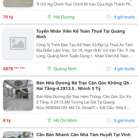
Tr Ườ Ng Chinh Trục Chính Đi Vào Cửa Ngõ Thành Ph Ố
H Ả I D Ươ Ng - Di Ệ N Tích 789M2, Lô Góc 3 M Ặ T Ti Ề
N - H Ướ Ng Tây, Nam, B Ắ C - V Ị...
70 tỷ
Hải Dương
4 giờ trước
Tuyển Nhân Viên Kế Toán Thuế Tại Quảng
Ninh
Công Ty Tnhh Đào Tạo Kế Toán Và Đại Lý Thuế An Tâm
Địa Điểm Làm Việc: Sn 16, Ngõ 18 Đ. Võ Văn Tần, P. Hạ
Long, Quảng Ninh Tuyển Dụng 1. Nhân Viên Kế Toán
Thuế : 05 Mô Tả Công Việc: &Bull; Thực Hiện Các Công
Việc Liên Quan Đến Kế Toán Thuế...
0878 *** ***
Quảng Ninh
4 giờ trước
Bán Nhà Dương Bá Trạc Căn Góc Không Qh -
Hai Tầng-4.2X13.5 , Nhỉnh 5 Tỷ
Bán Nhà Dương Bá Trạc Hẻm Thông, Căn Góc Sịn Xò,
2 Tầng, 4.2X13.5M Tương Lai Sát Tạ Quang
Bửu.0939345129. Mô Tả: Gtoa6T + Kết Cấu: Nhà 2
Tầng Btct Kiên Cố, 2 Phòng. + Vị Trí: Ngay Dương Bá
Trạc Thông Tạ Quang Bửu, Âu Dương Lân, Nguyễn Thị
6 tỷ
Hồ Chí Minh
5 giờ trước
Tần, Dạ...
Cần Bán Nhanh Căn Nhà Tâm Huyết Tại Vĩnh