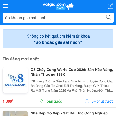
Không có kết quả tìm kiếm từ khoá
"áo khoác gile sát nách"
Tin đăng mới nhất
O8 Cháy Cùng World Cup 2026: Săn Kèo Vàng,
Nhận Thưởng 188K
O8 Trang Chủ Là Nền Tảng Giải Trí Trực Tuyến Cung Cấp
Đa Dạng Các Trò Chơi Đổi Thưởng, Được Giới Thiệu
Ra Mắt Trong Năm 2026 Và Phát Triển Hướng Đến Thị
Trường Châu Á. Theo Thông Tin Từ Nền Tảng, O8 Hoạt
Động Theo Các Tiêu Chuẩn Áp Dụng Trong Lĩnh...
₫
1.000
Toàn quốc
54 phút trước
Nhà Đẹp Gò Vấp - Sát Đại Học Công Nghiệp