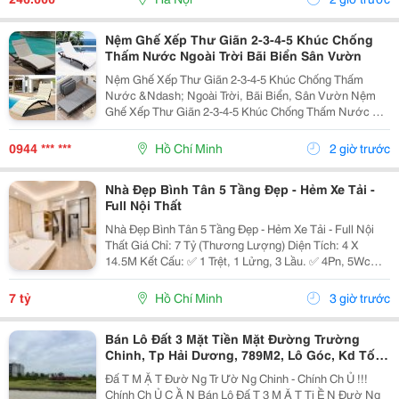
Thì Hạnh Nhân...
Nệm Ghế Xếp Thư Giãn 2-3-4-5 Khúc Chống
Thấm Nước Ngoài Trời Bãi Biển Sân Vườn
Nệm Ghế Xếp Thư Giãn 2-3-4-5 Khúc Chống Thấm
Nước &Ndash; Ngoài Trời, Bãi Biển, Sân Vườn Nệm
Ghế Xếp Thư Giãn 2-3-4-5 Khúc Chống Thấm Nước Có
Nhiều Mẫu, Kích Thước, Màu Sắc Và Chất Liệu Phù
Hợp Nhu Cầu Lựa Chọn. Sản Phẩm Hoàn Thiện Tỉ Mỉ,
0944 *** ***
Hồ Chí Minh
2 giờ trước
Bền Đẹp,...
Nhà Đẹp Bình Tân 5 Tầng Đẹp - Hẻm Xe Tải -
Full Nội Thất
Nhà Đẹp Bình Tân 5 Tầng Đẹp - Hẻm Xe Tải - Full Nội
Thất Giá Chỉ: 7 Tỷ (Thương Lượng) Diện Tích: 4 X
14.5M Kết Cấu: ✅ 1 Trệt, 1 Lửng, 3 Lầu. ✅ 4Pn, 5Wc
(Có Thể Bố Trí 6Pn). ✅ Phòng Thờ, Phòng Giặt, Sân
Thượng. Hẻm Xe Tải, Gần Mặt Tiền, Thuận...
7 tỷ
Hồ Chí Minh
3 giờ trước
Bán Lô Đất 3 Mặt Tiền Mặt Đường Trường
Chinh, Tp Hải Dương, 789M2, Lô Góc, Kd Tốt,
Vị Trí Đẹp
Đấ T M Ặ T Đườ Ng Tr Ườ Ng Chinh - Chính Ch Ủ !!!
Chính Ch Ủ C Ầ N Bán Lô Đấ T 3 M Ặ T Ti Ề N Đườ Ng