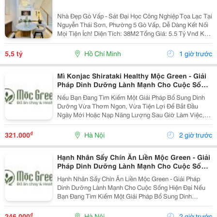
Nhà Đẹp Gò Vấp - Sát Đại Học Công Nghiệp Tọa Lạc Tại
Nguyễn Thái Sơn, Phường 5 Gò Vấp, Dễ Dàng Kết Nối
Mọi Tiện Ích! Diện Tích: 38M2 Tổng Giá: 5.5 Tỷ Vnđ Kết
Cấu: Nhà 1 Trệt 2 Lầu Kiên Cố, 3Pn, 3Wc, Ban Công,
Sân Thượng Thoáng Mát, Sẵn Sàng Dọn...
5,5 tỷ
Hồ Chí Minh
1 giờ trước
Mì Konjac Shirataki Healthy Mộc Green - Giải
Pháp Dinh Dưỡng Lành Mạnh Cho Cuộc Sống
Hiện Đại
Nếu Bạn Đang Tìm Kiếm Một Giải Pháp Bổ Sung Dinh
Dưỡng Vừa Thơm Ngon, Vừa Tiện Lợi Để Bắt Đầu
Ngày Mới Hoặc Nạp Năng Lượng Sau Giờ Làm Việc,
Thì Mì Konjac Shirataki Healthy Mộc Green Chính Là
Lựa Chọn Hoàn Hảo. Vì Sao Nên Lựa Chọn Mì Konjac...
₫
321.000
Hà Nội
2 giờ trước
Hạnh Nhân Sấy Chín Ăn Liền Mộc Green - Giải
Pháp Dinh Dưỡng Lành Mạnh Cho Cuộc Sống
Hiện Đại
Hạnh Nhân Sấy Chín Ăn Liền Mộc Green - Giải Pháp
Dinh Dưỡng Lành Mạnh Cho Cuộc Sống Hiện Đại Nếu
Bạn Đang Tìm Kiếm Một Giải Pháp Bổ Sung Dinh
Dưỡng Vừa Thơm Ngon, Vừa Tiện Lợi Để Bắt Đầu
Ngày Mới Hoặc Nạp Năng Lượng Sau Giờ Làm Việc,
₫
246.000
Hà Nội
2 giờ trước