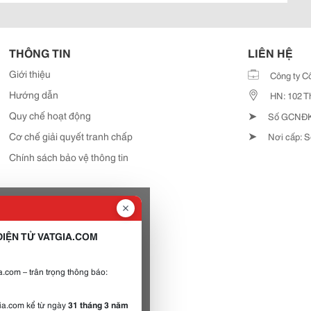
THÔNG TIN
LIÊN HỆ
Giới thiệu
Công ty C
Hướng dẫn
HN: 102 T
➤
Quy chế hoạt động
Số GCNĐKD
➤
Cơ chế giải quyết tranh chấp
Nơi cấp: S
Chính sách bảo vệ thông tin
IỆN TỬ VATGIA.COM
.com – trân trọng thông báo:
gia.com kể từ ngày
31 tháng 3 năm