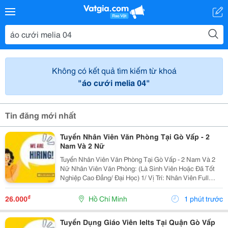
Không có kết quả tìm kiếm từ khoá
"áo cưới melia 04"
Tin đăng mới nhất
Tuyển Nhân Viên Văn Phòng Tại Gò Vấp - 2
Nam Và 2 Nữ
Tuyển Nhân Viên Văn Phòng Tại Gò Vấp - 2 Nam Và 2
Nữ Nhân Viên Văn Phòng: (Là Sinh Viên Hoặc Đã Tốt
Nghiệp Cao Đẳng/ Đại Học) 1/ Vị Trí: Nhân Viên Full
Time (2 Nam 2 Nữ) Ca Làm: 13:00 Đến 21:00 (1 Tháng
Được Nghỉ Phép 1 Ngày, Và Hưởng Các Ngày...
₫
26.000
Hồ Chí Minh
1 phút trước
Tuyển Dụng Giáo Viên Ielts Tại Quận Gò Vấp