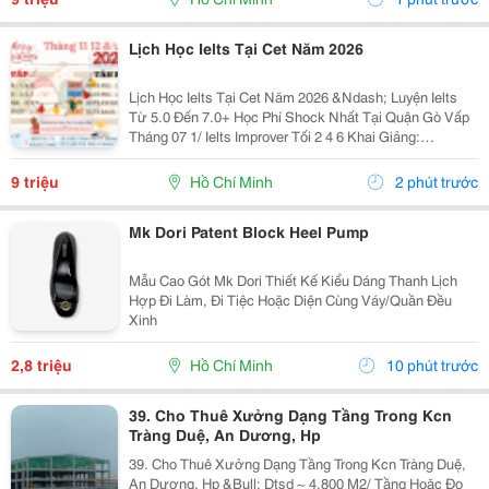
Lịch Học Ielts Tại Cet Năm 2026
Lịch Học Ielts Tại Cet Năm 2026 &Ndash; Luyện Ielts
Từ 5.0 Đến 7.0+ Học Phí Shock Nhất Tại Quận Gò Vấp
Tháng 07 1/ Ielts Improver Tối 2 4 6 Khai Giảng:
13/07/2026 Khung Giờ: 18:00 Đến 21:00 Học Phí Ưu Đãi
5% Khi Đăng Ký 2/ Ielts...
9 triệu
Hồ Chí Minh
2 phút trước
Mk Dori Patent Block Heel Pump
Mẫu Cao Gót Mk Dori Thiết Kế Kiểu Dáng Thanh Lịch
Hợp Đi Làm, Đi Tiệc Hoặc Diện Cùng Váy/Quần Đều
Xinh
2,8 triệu
Hồ Chí Minh
10 phút trước
39. Cho Thuê Xưởng Dạng Tầng Trong Kcn
Tràng Duệ, An Dương, Hp
39. Cho Thuê Xưởng Dạng Tầng Trong Kcn Tràng Duệ,
An Dương, Hp &Bull; Dtsd ~ 4.800 M2/ Tầng Hoặc Đo