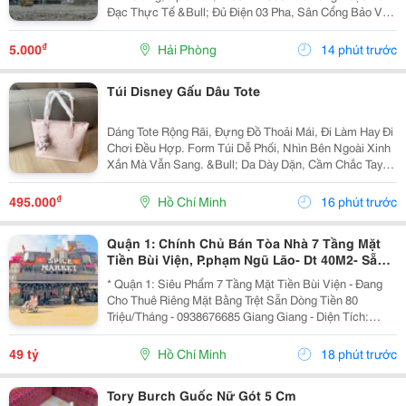
Đạc Thực Tế &Bull; Đủ Điện 03 Pha, Sân Cổng Bảo Vệ,
Pccc Tự Động, Mới 100% &Bull; Giá Chào Thuê 5.25
Usd/ M2/ Tháng
₫
5.000
Hải Phòng
14 phút trước
Túi Disney Gấu Dâu Tote
Dáng Tote Rộng Rãi, Đựng Đồ Thoải Mái, Đi Làm Hay Đi
Chơi Đều Hợp. Form Túi Dễ Phối, Nhìn Bên Ngoài Xinh
Xắn Mà Vẫn Sang. &Bull; Da Dày Dặn, Cầm Chắc Tay
&Bull; Hoạ Tiết Dập Nổi Sắc Nét, Nhìn Rất Đẹp &Bull;
Kèm Keychain Gấu Cực Xinh &Bull; Full Box...
₫
495.000
Hồ Chí Minh
16 phút trước
Quận 1: Chính Chủ Bán Tòa Nhà 7 Tầng Mặt
Tiền Bùi Viện, P.phạm Ngũ Lão- Dt 40M2- Sẵn
Hdt Riêng Tầng Trệt 80Tr/Th- Vị Trí Vip Nhất
* Quận 1: Siêu Phẩm 7 Tầng Mặt Tiền Bùi Viện - Đang
Tại
Cho Thuê Riêng Mặt Bằng Trệt Sẵn Dòng Tiền 80
Triệu/Tháng - 0938676685 Giang Giang - Diện Tích:
38M2 - Ngang 2,85M Nở Hậu 5,55M * 11M. - Kết Cấu: 7
Tầng - Sân Thượng - Sẵn 11 Phòng Dịch Vụ - 12...
49 tỷ
Hồ Chí Minh
18 phút trước
Tory Burch Guốc Nữ Gót 5 Cm