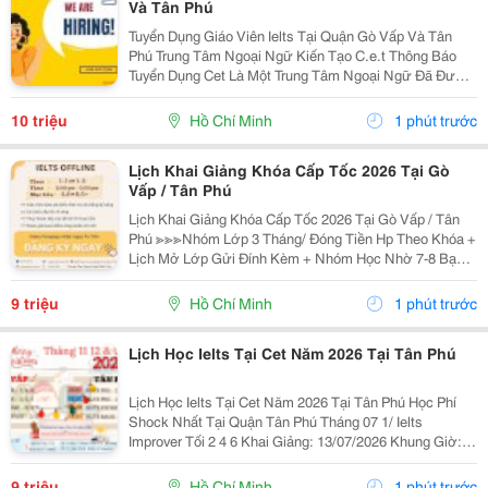
Và Tân Phú
Tuyển Dụng Giáo Viên Ielts Tại Quận Gò Vấp Và Tân
Phú Trung Tâm Ngoại Ngữ Kiến Tạo C.e.t Thông Báo
Tuyển Dụng Cet Là Một Trung Tâm Ngoại Ngữ Đã Được
Thành Lập 16 Năm Chuyên Về Chương Trình Anh Văn
Học Thuật Ielts &Ndash; Toefl Ibt. Trung Tâm...
10 triệu
Hồ Chí Minh
1 phút trước
Lịch Khai Giảng Khóa Cấp Tốc 2026 Tại Gò
Vấp / Tân Phú
Lịch Khai Giảng Khóa Cấp Tốc 2026 Tại Gò Vấp / Tân
Phú ≫≫≫Nhóm Lớp 3 Tháng/ Đóng Tiền Hp Theo Khóa +
Lịch Mở Lớp Gửi Đính Kèm + Nhóm Học Nhờ 7-8 Bạn/
Lớp + Giáo Trình Ielts Có Band Điểm Lộ Trình, Sách
Nước Ngoài Bám Sát + Chia Đều 4 Kỹ...
9 triệu
Hồ Chí Minh
1 phút trước
Lịch Học Ielts Tại Cet Năm 2026 Tại Tân Phú
Lịch Học Ielts Tại Cet Năm 2026 Tại Tân Phú Học Phí
Shock Nhất Tại Quận Tân Phú Tháng 07 1/ Ielts
Improver Tối 2 4 6 Khai Giảng: 13/07/2026 Khung Giờ:
18:00 Đến 21:00 Học Phí Ưu Đãi 5% Khi Đăng Ký 2/ Ielts
Basic Tối 3 5 7 Khai...
9 triệu
Hồ Chí Minh
1 phút trước