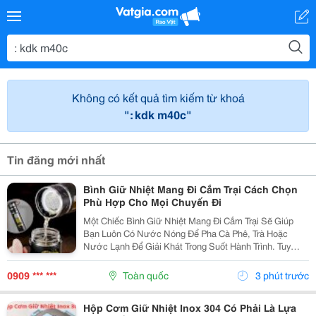
Không có kết quả tìm kiếm từ khoá
": kdk m40c"
Tin đăng mới nhất
Bình Giữ Nhiệt Mang Đi Cắm Trại Cách Chọn
Phù Hợp Cho Mọi Chuyến Đi
Một Chiếc Bình Giữ Nhiệt Mang Đi Cắm Trại Sẽ Giúp
Bạn Luôn Có Nước Nóng Để Pha Cà Phê, Trà Hoặc
Nước Lạnh Để Giải Khát Trong Suốt Hành Trình. Tuy
Nhiên, Không Phải Mẫu Bình Nào Cũng Phù Hợp Với
Các Hoạt Động Ngoài Trời. Để Lựa Chọn Sản Phẩm Đáp
0909 *** ***
Toàn quốc
3 phút trước
Ứng...
Hộp Cơm Giữ Nhiệt Inox 304 Có Phải Là Lựa