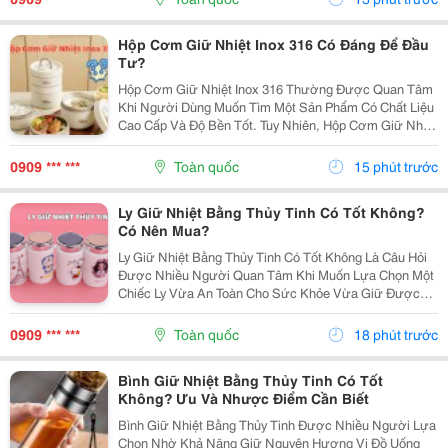
Ưu,...
Hộp Cơm Giữ Nhiệt Inox 316 Có Đáng Để Đầu
Tư?
Hộp Cơm Giữ Nhiệt Inox 316 Thường Được Quan Tâm
Khi Người Dùng Muốn Tìm Một Sản Phẩm Có Chất Liệu
Cao Cấp Và Độ Bền Tốt. Tuy Nhiên, Hộp Cơm Giữ Nhiệt
Inox 316 Có Thực Sự Cần Thiết Hay Không Còn Phụ
Thuộc Vào Nhu Cầu Sử Dụng Của Mỗi Người. Cùng
0909 *** ***
Toàn quốc
15 phút trước
Tìm...
Ly Giữ Nhiệt Bằng Thủy Tinh Có Tốt Không?
Có Nên Mua?
Ly Giữ Nhiệt Bằng Thủy Tinh Có Tốt Không Là Câu Hỏi
Được Nhiều Người Quan Tâm Khi Muốn Lựa Chọn Một
Chiếc Ly Vừa An Toàn Cho Sức Khỏe Vừa Giữ Được
Hương Vị Nguyên Bản Của Đồ Uống. Tuy Nhiên, Liệu
Đây Có Phải Là Lựa Chọn Phù Hợp Với Mọi Nhu Cầu
0909 *** ***
Toàn quốc
18 phút trước
Sử...
Bình Giữ Nhiệt Bằng Thủy Tinh Có Tốt
Không? Ưu Và Nhược Điểm Cần Biết
Bình Giữ Nhiệt Bằng Thủy Tinh Được Nhiều Người Lựa
Chọn Nhờ Khả Năng Giữ Nguyên Hương Vị Đồ Uống