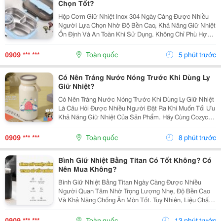
Chọn Tốt?
Hộp Cơm Giữ Nhiệt Inox 304 Ngày Càng Được Nhiều
Người Lựa Chọn Nhờ Độ Bền Cao, Khả Năng Giữ Nhiệt
Ổn Định Và An Toàn Khi Sử Dụng. Không Chỉ Phù Hợp
Với Người Đi Làm, Sản Phẩm Còn Đáp Ứng Tốt Nhu
Cầu Mang Cơm Đi Học Hay Chuẩn Bị Bữa Ăn Cho Cả
0909 *** ***
Toàn quốc
5 phút trước
Gia...
Có Nên Tráng Nước Nóng Trước Khi Dùng Ly
Giữ Nhiệt?
Có Nên Tráng Nước Nóng Trước Khi Dùng Ly Giữ Nhiệt
Là Câu Hỏi Được Nhiều Người Đặt Ra Khi Muốn Tối Ưu
Khả Năng Giữ Nhiệt Của Sản Phẩm. Hãy Cùng Cozycup
Tìm Hiểu Chi Tiết Trong Bài Viết Dưới Đây Để Sử Dụng
Ly Giữ Nhiệt Hiệu Quả Và Bền Lâu Hơn. 1. Có...
0909 *** ***
Toàn quốc
8 phút trước
Bình Giữ Nhiệt Bằng Titan Có Tốt Không? Có
Nên Mua Không?
Bình Giữ Nhiệt Bằng Titan Ngày Càng Được Nhiều
Người Quan Tâm Nhờ Trọng Lượng Nhẹ, Độ Bền Cao
Và Khả Năng Chống Ăn Mòn Tốt. Tuy Nhiên, Liệu Chất
Liệu Titan Có Thực Sự Vượt Trội So Với Inox 304 Hoặc
Inox 316? Bài Viết Dưới Đây Sẽ Giúp Bạn Hiểu Rõ
0909 *** ***
Toàn quốc
13 phút trước