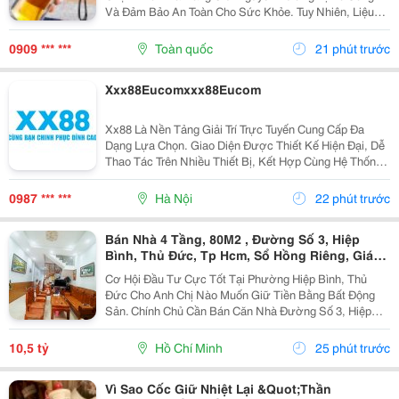
Và Đảm Bảo An Toàn Cho Sức Khỏe. Tuy Nhiên, Liệu
Loại Bình Này Có Phù Hợp Để Sử Dụng Hằng Ngày Và
Đáng Mua Hơn Các Dòng Bình Inox? Cùng Tìm Hiểu Ưu
0909 *** ***
Toàn quốc
21 phút trước
Điểm,...
Xxx88Eucomxxx88Eucom
Xx88 Là Nền Tảng Giải Trí Trực Tuyến Cung Cấp Đa
Dạng Lựa Chọn. Giao Diện Được Thiết Kế Hiện Đại, Dễ
Thao Tác Trên Nhiều Thiết Bị, Kết Hợp Cùng Hệ Thống
Dịch Vụ Thuận Tiện Giúp Người Dùng Có Trải Nghiệm
Liền Mạch.
0987 *** ***
Hà Nội
22 phút trước
Bán Nhà 4 Tầng, 80M2 , Đường Số 3, Hiệp
Bình, Thủ Đức, Tp Hcm, Sổ Hồng Riêng, Giá
10.5 Tỷ.
Cơ Hội Đầu Tư Cực Tốt Tại Phường Hiệp Bình, Thủ
Đức Cho Anh Chị Nào Muốn Giữ Tiền Bằng Bất Động
Sản. Chính Chủ Cần Bán Căn Nhà Đường Số 3, Hiệp
Bình Phước Cũ, Chỉ Vài Bước Là Ra Ql13, Sát Vạn
Phúc City, Vị Trí Rất Đẹp, Khu Vực Dân Trí Cao Và
10,5 tỷ
Hồ Chí Minh
25 phút trước
Cực...
Vì Sao Cốc Giữ Nhiệt Lại &Quot;Thần