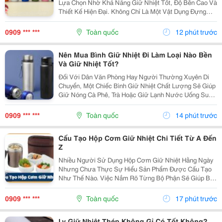
Lựa Chọn Nhờ Khả Năng Giữ Nhiệt Tốt, Độ Bền Cao Và
Thiết Kế Hiện Đại. Không Chỉ Là Một Vật Dụng Đựng
Nước, Sản Phẩm Còn Thể Hiện Phong Cách Sống Tiện
Nghi Và Góp Phần Nâng Cao Trải Nghiệm Trong Học
0909 *** ***
Toàn quốc
12 phút trước
Tập,...
Nên Mua Bình Giữ Nhiệt Đi Làm Loại Nào Bền
Và Giữ Nhiệt Tốt?
Đối Với Dân Văn Phòng Hay Người Thường Xuyên Di
Chuyển, Một Chiếc Bình Giữ Nhiệt Chất Lượng Sẽ Giúp
Giữ Nóng Cà Phê, Trà Hoặc Giữ Lạnh Nước Uống Suốt
Nhiều Giờ. Tuy Nhiên, Giữa Rất Nhiều Mẫu Mã Trên Thị
Trường, Không Ít Người Băn Khoăn Nên Mua Bình...
0909 *** ***
Toàn quốc
14 phút trước
Cấu Tạo Hộp Cơm Giữ Nhiệt Chi Tiết Từ A Đến
Z
Nhiều Người Sử Dụng Hộp Cơm Giữ Nhiệt Hằng Ngày
Nhưng Chưa Thực Sự Hiểu Sản Phẩm Được Cấu Tạo
Như Thế Nào. Việc Nắm Rõ Từng Bộ Phận Sẽ Giúp Bạn
Sử Dụng Đúng Cách, Bảo Quản Tốt Hơn Và Dễ Dàng
Đánh Giá Chất Lượng Khi Chọn Mua. Hãy Cùng Tìm
0909 *** ***
Toàn quốc
17 phút trước
Hiểu Chi...
Ly Giữ Nhiệt Thép Không Gỉ Có Tốt Không?