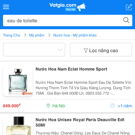
Trang Chủ
Mỹ phẩm
Nước hoa - Mỹ phẩm khác
Lọc nâng cao
Nước Hoa Nam Eclat Homme Sport
Nước Hoa Nam Eclat Homme Sport Eau De Toilette Với
Hương Thơm Tinh Tế Và Giàu Năng Lượng. Dung Tích
75Ml . Giá Bán 649.000Đ Lh: 0923.555.772 -
0975.928.220 Đ/C: Số 3 Ngách 116 Ngõ 245 Định Công
- Hà Nội. Nước Hoa Nam Với Hương Thơm Tinh Tế Và
₫
649.000
Hà Nội
>1 năm
Giàu Nă
Nước Hoa Unisex Royal Paris Deauville Edt
50Ml
Thương Hiệu: Chanel Dòng: Les Eaux De Chanel Nồng