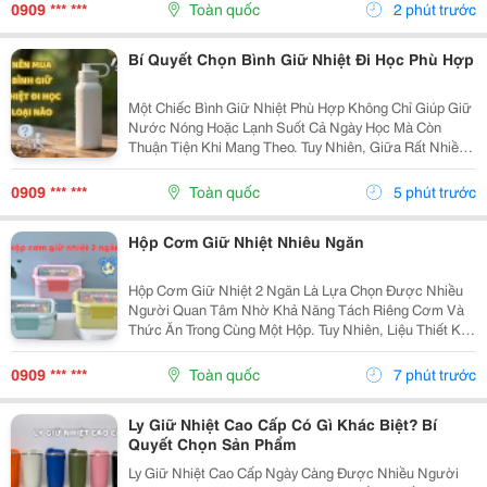
Sao Để Chọn Được Sản Phẩm Chất Lượng? Hãy
0909 *** ***
Toàn quốc
2 phút trước
Cùng...
Bí Quyết Chọn Bình Giữ Nhiệt Đi Học Phù Hợp
Một Chiếc Bình Giữ Nhiệt Phù Hợp Không Chỉ Giúp Giữ
Nước Nóng Hoặc Lạnh Suốt Cả Ngày Học Mà Còn
Thuận Tiện Khi Mang Theo. Tuy Nhiên, Giữa Rất Nhiều
Mẫu Mã, Dung Tích Và Chất Liệu Trên Thị Trường,
Không Ít Người Băn Khoăn Nên Mua Bình Giữ Nhiệt Đi
0909 *** ***
Toàn quốc
5 phút trước
Học...
Hộp Cơm Giữ Nhiệt Nhiêu Ngăn
Hộp Cơm Giữ Nhiệt 2 Ngăn Là Lựa Chọn Được Nhiều
Người Quan Tâm Nhờ Khả Năng Tách Riêng Cơm Và
Thức Ăn Trong Cùng Một Hộp. Tuy Nhiên, Liệu Thiết Kế
Này Có Thực Sự Phù Hợp Với Nhu Cầu Sử Dụng Hằng
Ngày? Cùng Tìm Hiểu Những Ưu Điểm, Hạn Chế Và
0909 *** ***
Toàn quốc
7 phút trước
Cách Lựa...
Ly Giữ Nhiệt Cao Cấp Có Gì Khác Biệt? Bí
Quyết Chọn Sản Phẩm
Ly Giữ Nhiệt Cao Cấp Ngày Càng Được Nhiều Người