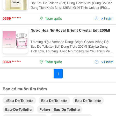
Độ: Eau De Toilette (Edt) Dung Tích: 50Ml (Cũng Có Các
Dung Tích Khác Như 125Ml) Giới Tính: Unisex (Phù
Hợp Cho Cả Nam Và Nữ) Năm Ra Mắt: 2018 Nhà Sáng
Chế: Olivier Polge Nhóm Hương:...
0369 *** ***
Toàn quốc
>1 năm
Nước Hoa Nữ Royal Bright Crystal Edt 200Ml
Thương Hiệu: Versace Dòng: Bright Crystal Nồng Độ:
Eau De Toilette (Edt) Dung Tích: 200Ml (Đây Là Dung
Tích Lớn, Thường Được Những Người Yêu Thích Mùi
Hương Này Sử Dụng Thường Xuyên Lựa Chọn) Giới
Tính: Nữ Năm Ra Mắt: 2006 Nhà Sáng Chế:...
0369 *** ***
Toàn quốc
>1 năm
1
Bạn có muốn tìm thêm
+eau De Toilette
Eau De Toilette
Eau De Toilette
Eau-De-Toilette
Folavril Eau De Toilette