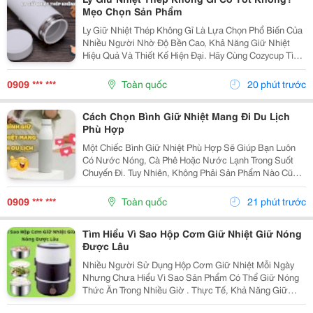
Mẹo Chọn Sản Phẩm
Ly Giữ Nhiệt Thép Không Gỉ Là Lựa Chọn Phổ Biến Của
Nhiều Người Nhờ Độ Bền Cao, Khả Năng Giữ Nhiệt
Hiệu Quả Và Thiết Kế Hiện Đại. Hãy Cùng Cozycup Tìm
Hiểu Những Điểm Cần Biết Trước Khi Lựa Chọn Một
Chiếc Ly Giữ Nhiệt Thép Không Gỉ. 1. Vì Sao Ly...
0909 *** ***
Toàn quốc
20 phút trước
Cách Chọn Bình Giữ Nhiệt Mang Đi Du Lịch
Phù Hợp
Một Chiếc Bình Giữ Nhiệt Phù Hợp Sẽ Giúp Bạn Luôn
Có Nước Nóng, Cà Phê Hoặc Nước Lạnh Trong Suốt
Chuyến Đi. Tuy Nhiên, Không Phải Sản Phẩm Nào Cũng
Đáp Ứng Tốt Nhu Cầu Di Chuyển Và Sử Dụng Ngoài
Trời. Bài Viết Dưới Đây Sẽ Chia Sẻ Những Tiêu Chí
0909 *** ***
Toàn quốc
21 phút trước
Quan...
Tìm Hiểu Vì Sao Hộp Cơm Giữ Nhiệt Giữ Nóng
Được Lâu
Nhiều Người Sử Dụng Hộp Cơm Giữ Nhiệt Mỗi Ngày
Nhưng Chưa Hiểu Vì Sao Sản Phẩm Có Thể Giữ Nóng
Thức Ăn Trong Nhiều Giờ . Thực Tế, Khả Năng Giữ
Nhiệt Đến Từ Sự Kết Hợp Giữa Cấu Tạo, Chất Liệu Và