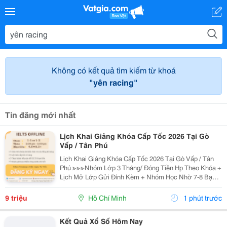
Không có kết quả tìm kiếm từ khoá
"yên racing"
Tin đăng mới nhất
Lịch Khai Giảng Khóa Cấp Tốc 2026 Tại Gò
Vấp / Tân Phú
Lịch Khai Giảng Khóa Cấp Tốc 2026 Tại Gò Vấp / Tân
Phú ≫≫≫Nhóm Lớp 3 Tháng/ Đóng Tiền Hp Theo Khóa +
Lịch Mở Lớp Gửi Đính Kèm + Nhóm Học Nhờ 7-8 Bạn/
Lớp + Giáo Trình Ielts Có Band Điểm Lộ Trình, Sách
Nước Ngoài Bám Sát + Chia Đều 4 Kỹ...
9 triệu
Hồ Chí Minh
1 phút trước
Kết Quả Xổ Số Hôm Nay