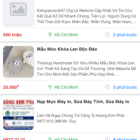
Ketquaxoso247.Org Là Website Cập Nhật Và Tra Cứu
Kết Quả Xổ Số Nhanh Chóng, Tiện Lợi. Người Dùng Có
Thể Theo Dõi Kqxs Miền Bắc, Miền Trung, Miền Nam,
Vietlott Trực Tiếp Theo Từng Ngày Với Thông Tin Chi
Tiết, Dễ Dàng Tìm Kiếm Và Tra Cứu Trên Nhiều...
500 triệu
Hồ Chí Minh
2 phút trước
Mẫu Móc Khóa Len Độc Đáo
Tinyloop Handmade Sở Hữu Nhiều Mẫu Móc Khóa Len
Với Thiết Kế Sáng Tạo Và Dễ Thương. Ghé Website Để
Tìm Cho Mình Một Sản Phẩm Phù Hợp Nhé:
Https://Tinyloophandmade.com/
₫
25.000
Hồ Chí Minh
5 phút trước
Nạp Mực Máy In, Sửa Máy Tính, Sửa Máy In
Liên Hệ Ngay Chúng Tôi Công Ty Hoàng Kim Phát -
0977.610.388 Mr: Duy
0977 *** ***
Hồ Chí Minh
8 phút trước