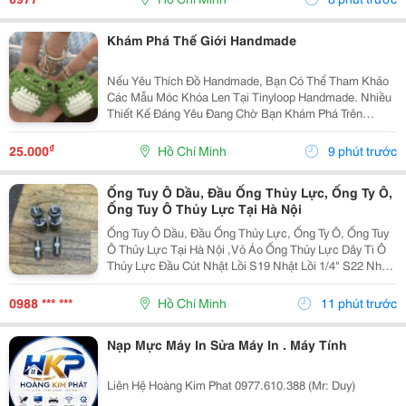
Khám Phá Thế Giới Handmade
Nếu Yêu Thích Đồ Handmade, Bạn Có Thể Tham Khảo
Các Mẫu Móc Khóa Len Tại Tinyloop Handmade. Nhiều
Thiết Kế Đáng Yêu Đang Chờ Bạn Khám Phá Trên
Website T Inyloop Handmade
₫
25.000
Hồ Chí Minh
9 phút trước
Ống Tuy Ô Dầu, Đầu Ống Thủy Lực, Ống Ty Ô,
Ống Tuy Ô Thủy Lực Tại Hà Nội
Ống Tuy Ô Dầu, Đầu Ống Thủy Lực, Ống Ty Ô, Ống Tuy
Ô Thủy Lực Tại Hà Nội ,Vỏ Áo Ống Thủy Lực Dây Ti Ô
Thủy Lực Đầu Cút Nhật Lồi S19 Nhật Lồi 1/4" S22 Nhật
Lồi 3/8" S27 Nhật Lồi 1/2" S36 Nhật Lồi 3/4" S41 Nhật...
0988 *** ***
Hồ Chí Minh
11 phút trước
Nạp Mực Máy In Sửa Máy In . Máy Tính
Liên Hệ Hoàng Kim Phat 0977.610.388 (Mr: Duy)