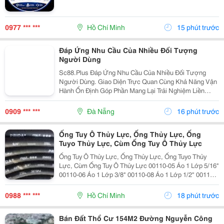
0977 *** ***
Hồ Chí Minh
15 phút trước
Đáp Ứng Nhu Cầu Của Nhiều Đối Tượng
Người Dùng
Sc88.Plus Đáp Ứng Nhu Cầu Của Nhiều Đối Tượng
Người Dùng. Giao Diện Trực Quan Cùng Khả Năng Vận
Hành Ổn Định Góp Phần Mang Lại Trải Nghiệm Liền
Mạch.
0909 *** ***
Đà Nẵng
16 phút trước
Ống Tuy Ô Thủy Lực, Ống Thủy Lực, Ống
Tuyo Thủy Lực, Cùm Ống Tuy Ô Thủy Lực
Ống Tuy Ô Thủy Lực, Ống Thủy Lực, Ống Tuyo Thủy
Lực, Cùm Ống Tuy Ô Thủy Lực 00110-05 Áo 1 Lớp 5/16"
00110-06 Áo 1 Lớp 3/8" 00110-08 Áo 1 Lớp 1/2" 00110-
10 Áo 1 Lớp 5/8" 00110-16 Áo 1 Lớp 1" 00110-20 Áo 1...
0988 *** ***
Hồ Chí Minh
18 phút trước
Bán Đất Thổ Cư 154M2 Đường Nguyễn Công