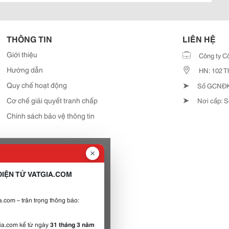
THÔNG TIN
LIÊN HỆ
Giới thiệu
Công ty C
Hướng dẫn
HN: 102 T
➤
Quy chế hoạt động
Số GCNĐKD
➤
Cơ chế giải quyết tranh chấp
Nơi cấp: S
Chính sách bảo vệ thông tin
IỆN TỬ VATGIA.COM
.com – trân trọng thông báo:
gia.com kể từ ngày
31 tháng 3 năm