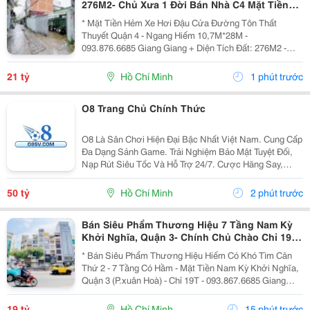
276M2- Chủ Xưa 1 Đời Bán Nhà C4 Mặt Tiền
Hxh 8M Đ.tôn Thất Thuyết, Quận 4- Chỉ 21T-
* Mặt Tiền Hẻm Xe Hơi Đậu Cửa Đường Tôn Thất
Giang Giang
Thuyết Quận 4 - Ngang Hiếm 10,7M*28M -
093.876.6685 Giang Giang + Diện Tích Đất: 276M2 -
Ngang 9,4M Nở Hậu 10,7M * 27,9M. + Phù Hợp Chủ
Mới Xây Vp Công Ty, Căn Hộ Dịch Vụ Cao Cấp, &Hellip;.
21 tỷ
Hồ Chí Minh
1 phút trước
+ Cách Mặt...
O8 Trang Chủ Chính Thức
O8 Là Sân Chơi Hiện Đại Bậc Nhất Việt Nam. Cung Cấp
Đa Dạng Sảnh Game. Trải Nghiệm Bảo Mật Tuyệt Đối,
Nạp Rút Siêu Tốc Và Hỗ Trợ 24/7. Cược Hăng Say,
Nhận Ngay 88K! Địa Chỉ: 122 Nguyễn Oanh, Gò Vấp, Hồ
Chí Minh, Việt Nam Phone: 0938472819 ...
50 tỷ
Hồ Chí Minh
2 phút trước
Bán Siêu Phẩm Thương Hiệu 7 Tầng Nam Kỳ
Khởi Nghĩa, Quận 3- Chính Chủ Chào Chỉ 19T-
Khu Vip Nhất Hiếm Nhà Bán
* Bán Siêu Phẩm Thương Hiệu Hiếm Có Khó Tìm Căn
Thứ 2 - 7 Tầng Có Hầm - Mặt Tiền Nam Kỳ Khởi Nghĩa,
Quận 3 (P.xuân Hoà) - Chỉ 19T - 093.867.6685 Giang
Giang + Diện Tích: 38M2 - Ngang 3,1M*12,5M. + Kết
Cấu: 1 Hầm - 1 Trệt - 5 Tầng Sân Thượng. + Vị...
19 tỷ
Hồ Chí Minh
15 phút trước