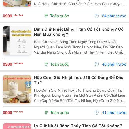
Khả Năng Giữ Nhiệt Của Sản Phẩm. Hãy Cùng Cozycup
Tìm Hiểu Chi Tiết Trong Bài Viết Dưới Đây Để Sử Dụng
Ly Giữ Nhiệt Hiệu Quả Và Bền Lâu Hơn. 1. Có...
0909 *** ***
Toàn quốc
34 phút trước
Bình Giữ Nhiệt Bằng Titan Có Tốt Không? Có
Nên Mua Không?
Bình Giữ Nhiệt Bằng Titan Ngày Càng Được Nhiều
Người Quan Tâm Nhờ Trọng Lượng Nhẹ, Độ Bền Cao
Và Khả Năng Chống Ăn Mòn Tốt. Tuy Nhiên, Liệu Chất
Liệu Titan Có Thực Sự Vượt Trội So Với Inox 304 Hoặc
Inox 316? Bài Viết Dưới Đây Sẽ Giúp Bạn Hiểu Rõ
0909 *** ***
Toàn quốc
40 phút trước
Ưu,...
Hộp Cơm Giữ Nhiệt Inox 316 Có Đáng Để Đầu
Tư?
Hộp Cơm Giữ Nhiệt Inox 316 Thường Được Quan Tâm
Khi Người Dùng Muốn Tìm Một Sản Phẩm Có Chất Liệu
Cao Cấp Và Độ Bền Tốt. Tuy Nhiên, Hộp Cơm Giữ Nhiệt
Inox 316 Có Thực Sự Cần Thiết Hay Không Còn Phụ
Thuộc Vào Nhu Cầu Sử Dụng Của Mỗi Người. Cùng
0909 *** ***
Toàn quốc
41 phút trước
Tìm...
Ly Giữ Nhiệt Bằng Thủy Tinh Có Tốt Không?