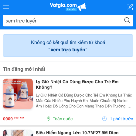
Không có kết quả tìm kiếm từ khoá
"xem trực tuyến"
Tin đăng mới nhất
Ly Giữ Nhiệt Có Dùng Được Cho Trẻ Em
Không?
Ly Giữ Nhiệt Có Dùng Được Cho Trẻ Em Không Là Thắc
Mắc Của Nhiều Phụ Huynh Khi Muốn Chuẩn Bị Nước
Ấm Hoặc Đồ Uống Cho Con Mang Theo Đến Trường, Đi
Chơi Hoặc Tham Gia Các Hoạt Động Ngoài Trời. Thực
Tế, Trẻ Em Hoàn Toàn Có Thể Sử Dụng Ly Giữ Nhiệt
0909 *** ***
Toàn quốc
1 phút trước
Nếu...
Siêu Hiếm Ngang Lớn 10.7M*27.9M Dtcn