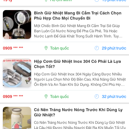
Bình Giữ Nhiệt Mang Đi Cắm Trại Cách Chọn
Phù Hợp Cho Mọi Chuyến Đi
Một Chiếc Bình Giữ Nhiệt Mang Đi Cắm Trại Sẽ Giúp
Bạn Luôn Có Nước Nóng Để Pha Cà Phê, Trà Hoặc
Nước Lạnh Để Giải Khát Trong Suốt Hành Trình. Tuy
Nhiên, Không Phải Mẫu Bình Nào Cũng Phù Hợp Với
Các Hoạt Động Ngoài Trời. Để Lựa Chọn Sản Phẩm Đáp
0909 *** ***
Toàn quốc
29 phút trước
Ứng...
Hộp Cơm Giữ Nhiệt Inox 304 Có Phải Là Lựa
Chọn Tốt?
Hộp Cơm Giữ Nhiệt Inox 304 Ngày Càng Được Nhiều
Người Lựa Chọn Nhờ Độ Bền Cao, Khả Năng Giữ Nhiệt
Ổn Định Và An Toàn Khi Sử Dụng. Không Chỉ Phù Hợp
Với Người Đi Làm, Sản Phẩm Còn Đáp Ứng Tốt Nhu
Cầu Mang Cơm Đi Học Hay Chuẩn Bị Bữa Ăn Cho Cả
0909 *** ***
Toàn quốc
32 phút trước
Gia...
Có Nên Tráng Nước Nóng Trước Khi Dùng Ly
Giữ Nhiệt?
Có Nên Tráng Nước Nóng Trước Khi Dùng Ly Giữ Nhiệt
Là Câu Hỏi Được Nhiều Người Đặt Ra Khi Muốn Tối Ưu