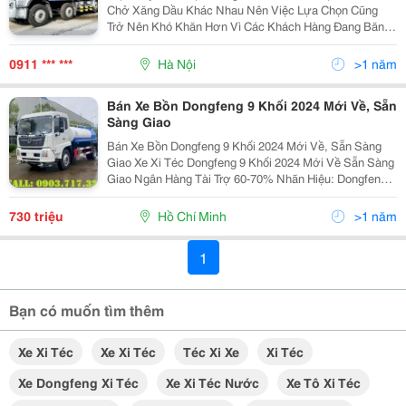
Chở Xăng Dầu Khác Nhau Nên Việc Lựa Chọn Cũng
Trở Nên Khó Khăn Hơn Vì Các Khách Hàng Đang Băn
Khoăn Không Biết Nên Tìm Dòng Xe Bồn Nào Phù Hợp
Với Nhu Cầu Của Mình. Đừng Lo, Thế Giới Xe Tải - Đại
0911 *** ***
Hà Nội
>1 năm
Lý...
Bán Xe Bồn Dongfeng 9 Khối 2024 Mới Về, Sẵn
Sàng Giao
Bán Xe Bồn Dongfeng 9 Khối 2024 Mới Về, Sẵn Sàng
Giao Xe Xi Téc Dongfeng 9 Khối 2024 Mới Về Sẵn Sàng
Giao Ngân Hàng Tài Trợ 60-70% Nhãn Hiệu: Dongfeng
Nhập Khẩu Mới 2024 Thông Số Xe Phun Nước Rửa
Đường Dongfeng 9 Khối Chủng Loại Xe Ô Tô...
730 triệu
Hồ Chí Minh
>1 năm
1
Bạn có muốn tìm thêm
Xe Xi Téc
Xe Xi Téc
Téc Xi Xe
Xi Téc
Xe Dongfeng Xi Téc
Xe Xi Téc Nước
Xe Tô Xi Téc