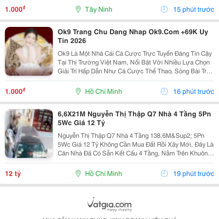
Đầy Đủ Bàn Ghế, Trang Thiết Bị, Vào Là Có Thể...
₫
1.000
Tây Ninh
15 phút trước
Ok9 Trang Chu Dang Nhap Ok9.Com +69K Uy
Tin 2026
Ok9 Là Một Nhà Cái Cá Cược Trực Tuyến Đáng Tin Cậy
Tại Thị Trường Việt Nam, Nổi Bật Với Nhiều Lựa Chọn
Giải Trí Hấp Dẫn Như Cá Cược Thể Thao, Sòng Bài Trực
Tuyến, Tài Xỉu, Các Trò Chơi Bài Đổi Thưởng Và Game
Nổ Hũ. Với Thiết Kế Giao Diện Thân Thiện,...
₫
1.000
Hồ Chí Minh
16 phút trước
6,6X21M Nguyễn Thị Thập Q7 Nhà 4 Tầng 5Pn
5Wc Giá 12 Tỷ
Nguyễn Thị Thập Q7 Nhà 4 Tầng 138,6M&Sup2; 5Pn
5Wc Giá 12 Tỷ Không Cần Mua Đất Rồi Xây Mới, Đây Là
Căn Nhà Đã Có Sẵn Kết Cấu 4 Tầng, Nằm Trên Khuôn
Đất 6,6 X 21M, Tổng Diện Tích 138,6M&Sup2;. Nhà
Gồm 5 Phòng Ngủ, 5 Toilet, Phù Hợp Gia Đình Đông...
12 tỷ
Hồ Chí Minh
19 phút trước