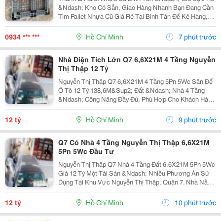
&Ndash; Kho Có Sẵn, Giao Hàng Nhanh Bạn Đang Cần
Tìm Pallet Nhựa Cũ Giá Rẻ Tại Bình Tân Để Kê Hàng,
Chứa Hàng, Lưu Kho Hoặc Vận Chuyển Nhưng Muốn
Tiết Kiệm Chi Phí? Đừng Bỏ Qua Nguồn Pallet Nhựa...
0934 *** ***
Hồ Chí Minh
7 phút trước
Nhà Diện Tích Lớn Q7 6,6X21M 4 Tầng Nguyễn
Thị Thập 12 Tỷ
Nguyễn Thị Thập Q7 6,6X21M 4 Tầng 5Pn 5Wc Sân Để
Ô Tô 12 Tỷ 138,6M&Sup2; Đất &Ndash; Nhà 4 Tầng
&Ndash; Công Năng Đầy Đủ, Phù Hợp Cho Khách Hàng
Mua Để Ở Hoặc Tìm Tài Sản Có Thể Khai Thác Lâu Dài
Tại Quận 7. Căn Nhà Có Khuôn Đất 6,6 X 21M, Xây
12 tỷ
Hồ Chí Minh
9 phút trước
Dựng...
Q7 Có Nhà 4 Tầng Nguyễn Thị Thập 6,6X21M
5Pn 5Wc Đầu Tư
Nguyễn Thị Thập Q7 Nhà 4 Tầng Đất 6,6X21M 5Pn 5Wc
Giá 12 Tỷ Một Tài Sản &Ndash; Nhiều Phương Án Sử
Dụng Tại Khu Vực Nguyễn Thị Thập, Quận 7. Nhà Nằm
Trên Khu Đất 6,6 X 21M, Diện Tích 138,6M&Sup2;, Xây
Dựng 4 Tầng Với 5 Phòng Ngủ Và 5 Toilet. Phía...
12 tỷ
Hồ Chí Minh
10 phút trước