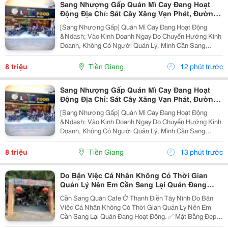
Sang Nhượng Gấp Quán Mì Cay Đang Hoạt
Động Địa Chỉ: Sát Cây Xăng Vạn Phát, Đường
Dt876, Xã Bình Trưng, Châu Thành, Tiền
[Sang Nhượng Gấp] Quán Mì Cay Đang Hoạt Động
&Ndash; Vào Kinh Doanh Ngay Do Chuyển Hướng Kinh
Doanh, Không Có Người Quản Lý, Mình Cần Sang
Nhượng Lại Toàn Bộ Quán Mì Cay Lalafood Vĩnh Kim.
Quán Đang Hoạt Động Ổn Định, Có Lượng Khách Quen
8 triệu
Tiền Giang
12 phút trước
Sẵn. Địa...
Sang Nhượng Gấp Quán Mì Cay Đang Hoạt
Động Địa Chỉ: Sát Cây Xăng Vạn Phát, Đường
Dt876, Xã Bình Trưng, Châu Thành, Tiền
[Sang Nhượng Gấp] Quán Mì Cay Đang Hoạt Động
&Ndash; Vào Kinh Doanh Ngay Do Chuyển Hướng Kinh
Doanh, Không Có Người Quản Lý, Mình Cần Sang
Nhượng Lại Toàn Bộ Quán Mì Cay Lalafood Vĩnh Kim.
Quán Đang Hoạt Động Ổn Định, Có Lượng Khách Quen
8 triệu
Tiền Giang
13 phút trước
Sẵn. Địa...
Do Bận Việc Cá Nhân Không Có Thời Gian
Quản Lý Nên Em Cần Sang Lại Quán Đang
Hoạt Động Ở Thanh Điền Tây Ninh
Cần Sang Quán Cafe Ở Thanh Điền Tây Ninh Do Bận
Việc Cá Nhân Không Có Thời Gian Quản Lý Nên Em
Cần Sang Lại Quán Đang Hoạt Động. ✅ Mặt Bằng Đẹp,
Vị Trí Thuận Lợi. ✅ Có Lượng Khách Quen, Ổn Định ✅