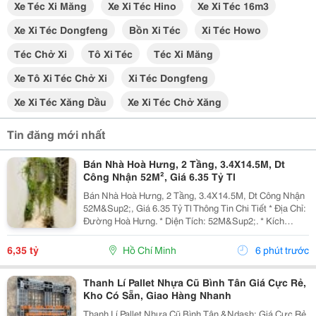
Xe Téc Xi Măng
Xe Xi Téc Hino
Xe Xi Téc 16m3
Xe Xi Téc Dongfeng
Bồn Xi Téc
Xi Téc Howo
Téc Chở Xi
Tô Xi Téc
Téc Xi Măng
Xe Tô Xi Téc Chở Xi
Xi Téc Dongfeng
Xe Xi Téc Xăng Dầu
Xe Xi Téc Chở Xăng
Tin đăng mới nhất
Bán Nhà Hoà Hưng, 2 Tầng, 3.4X14.5M, Dt
Công Nhận 52M², Giá 6.35 Tỷ Tl
Bán Nhà Hoà Hưng, 2 Tầng, 3.4X14.5M, Dt Công Nhận
52M&Sup2;, Giá 6.35 Tỷ Tl Thông Tin Chi Tiết * Địa Chỉ:
Đường Hoà Hưng. * Diện Tích: 52M&Sup2;. * Kích
Thước: 3.4M X 14.5M. * Kết Cấu: 1 Trệt 1 Lầu. * Hiện
Trạng: 1 Phòng Ngủ, Chủ Nhà Hoàn Thiện...
6,35 tỷ
Hồ Chí Minh
6 phút trước
Thanh Lí Pallet Nhựa Cũ Bình Tân Giá Cực Rẻ,
Kho Có Sẵn, Giao Hàng Nhanh
Thanh Lí Pallet Nhựa Cũ Bình Tân &Ndash; Giá Cực Rẻ