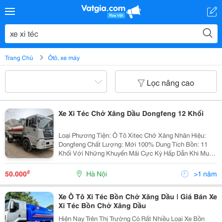
Trang Chủ
Ôtô, xe máy
Lọc nâng cao
Xe Xi Téc Chở Xăng Dầu Dongfeng 12 Khối
Loại Phương Tiện: Ô Tô Xitec Chở Xăng Nhãn Hiệu:
Dongfeng Chất Lượng: Mới 100% Dung Tích Bồn: 11
Khối Với Những Khuyến Mãi Cực Kỳ Hấp Dẫn Khi Mua
Xe Ô Tô Xi Téc Chở Xăng Dâu -Hỗ Trợ Vay Trả Góp 70%
(Thuế Chấp Trực Tiếp Xe) 100% Khi Có Thêm...
₫
50.000
Hà Nội
>1 năm
Xe Ô Tô Xi Téc Bồn Chở Xăng Dầu | Giá Bán Xe
Xi Téc Bồn Chở Xăng Dầu
Hiện Nay Trên Thị Trường Có Rất Nhiều Loại Xe Bồn