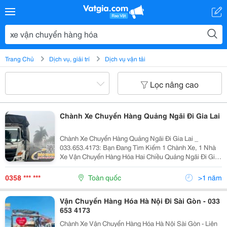
Trang Chủ
Dịch vụ, giải trí
Dịch vụ vận tải
Lọc nâng cao
Chành Xe Chuyển Hàng Quảng Ngãi Đi Gia Lai
Chành Xe Chuyển Hàng Quảng Ngãi Đi Gia Lai _
033.653.4173: Bạn Đang Tìm Kiếm 1 Chành Xe, 1 Nhà
Xe Vận Chuyển Hàng Hóa Hai Chiều Quảng Ngãi Đi Gia
Lai, Chành Xe Chuyển Hàng Quảng Ngãi Đi Gia Lai Và
Phải Là Đơn Vị Uy Tín. Đừng Lo Đã Có Vận Tải Bảo...
0358 *** ***
Toàn quốc
>1 năm
Vận Chuyển Hàng Hóa Hà Nội Đi Sài Gòn - 033
653 4173
Chành Xe Vận Chuyển Hàng Hóa Hà Nội Sài Gòn - Liên