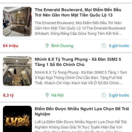
The Emerald Boulevard, Mọi Điểm Đến Đều
Trở Nên Gần Hơn Mặt Tiền Quốc Lộ 13
The Emerald Boulevard, Mọi Điểm Đến Đều Trở Nên
Gần Hơn Mặt Tiền Quốc Lộ 13 The Emerald Boulevard
&Ndash; Sống Đẳng Cấp Giữa Trung Tâm Kết Nối
Tp.hcm Bạn Đang Tìm Một Căn Hộ Vừa Để Ở, Vừa Có
Tiềm Năng Đầu Tư Mạnh? The Emerald Boulevard
64 triệu
Bình Dương
5 giờ trước
Chính Là...
Nhỉnh 8.X Tỷ Trung Phụng - Xã Đàn 35M2 5
Tầng 1 Sổ Đỏ Chính Chủ
Nhỉnh 8.X Tỷ Trung Phụng - Xã Đàn 35M2 5 Tầng 1 Tum
3 Ngủ Ngõ Thông Chính Chủ Cần Bán, Tặng Full Nội
Thất, Khách Chỉ Việc Xách Vali Về Ở Sổ Đỏ Chính
Chủ(Nói Không Với Quy Hoạch) Mr Cường 0936161345
8,3 tỷ
Hà Nội
5 giờ trước
Điểm Đến Được Nhiều Người Lựa Chọn Để Trải
Nghiệm
Lv8 Là Điểm Đến Được Nhiều Người Lựa Chọn Để Trải
Nghiệm Không Gian Giải Trí Trực Tuyến Hiện Đại Với