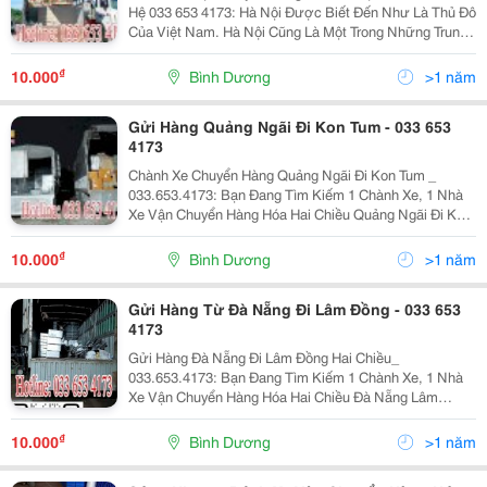
Hệ 033 653 4173: Hà Nội Được Biết Đến Như Là Thủ Đô
Của Việt Nam. Hà Nội Cũng Là Một Trong Những Trung
Tâm Văn Hoá, Chính Trị, Thương Mại Và Du Lịch Quan
Trọng Trên Cả Nước. Trải Qua Hơn Một Nghìn...
₫
10.000
Bình Dương
>1 năm
Gửi Hàng Quảng Ngãi Đi Kon Tum - 033 653
4173
Chành Xe Chuyển Hàng Quảng Ngãi Đi Kon Tum _
033.653.4173: Bạn Đang Tìm Kiếm 1 Chành Xe, 1 Nhà
Xe Vận Chuyển Hàng Hóa Hai Chiều Quảng Ngãi Đi Kon
Tum, Chành Xe Chuyển Hàng Quảng Ngãi Đi Kon Tum
Và Phải Là Đơn Vị Uy Tín. Đừng Lo Đã Có Vận Tải
₫
10.000
Bình Dương
>1 năm
Bảo...
Gửi Hàng Từ Đà Nẵng Đi Lâm Đồng - 033 653
4173
Gửi Hàng Đà Nẵng Đi Lâm Đồng Hai Chiều_
033.653.4173: Bạn Đang Tìm Kiếm 1 Chành Xe, 1 Nhà
Xe Vận Chuyển Hàng Hóa Hai Chiều Đà Nẵng Lâm
Đồng, Gửi Hàng Đà Nẵng Đi Lâm Đồng Và Phải Là Đơn
Vị Uy Tín. Đừng Lo Đã Có Vận Tải Bảo Khang Với Hơn 5
₫
10.000
Bình Dương
>1 năm
Năm Hoạt...