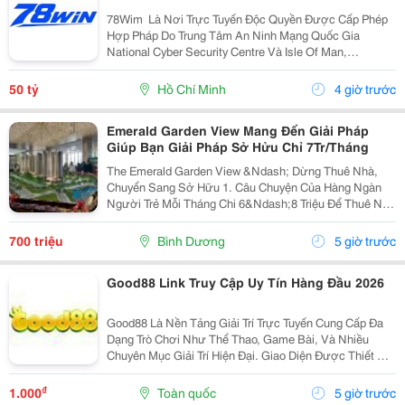
78Wim ⁠ Là Nơi Trực Tuyến Độc Quyền Được Cấp Phép
Hợp Pháp Do Trung Tâm An Ninh Mạng Quốc Gia
National Cyber Security Centre Và Isle Of Man,
Cagayan,Và Pagcor Cấp Phép. Những Giấy Phép Khẳng
Định Sân Chơi Này An Toàn Và Minh Bạch Thu Hút Hơn
50 tỷ
Hồ Chí Minh
4 giờ trước
10 Triệu...
Emerald Garden View Mang Đến Giải Pháp
Giúp Bạn Giải Pháp Sở Hửu Chỉ 7Tr/Tháng
The Emerald Garden View &Ndash; Dừng Thuê Nhà,
Chuyển Sang Sở Hữu 1. Câu Chuyện Của Hàng Ngàn
Người Trẻ Mỗi Tháng Chi 6&Ndash;8 Triệu Để Thuê Nhà
Nhưng Tài Sản Vẫn Là Con Số 0. Emerald Garden View
Mang Đến Giải Pháp Giúp Bạn Chuyển Tiền Thuê Nhà...
700 triệu
Bình Dương
5 giờ trước
Good88 Link Truy Cập Uy Tín Hàng Đầu 2026
Good88 Là Nền Tảng Giải Trí Trực Tuyến Cung Cấp Đa
Dạng Trò Chơi Như Thể Thao, Game Bài, Và Nhiều
Chuyên Mục Giải Trí Hiện Đại. Giao Diện Được Thiết Kế
Trực Quan, Thân Thiện Với Người Dùng Trên Cả Điện
Thoại Và Máy Tính. Hệ Thống Bảo Mật Hiện Đại...
₫
1.000
Toàn quốc
5 giờ trước