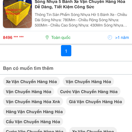
Sóng Nhựa 5 Bánh Xe Vận Chuyển Hàng Hóa
Dễ Dàng, Tiết Kiệm Công Sức
Thông Tin Sản Phẩm Sóng Nhựa Hở 5 Bánh Xe - Chiều
Dài Sóng Nhựa: 780Mm - Chiều Rộng Sóng Nhựa:
500Mm - Chiều Cao Sóng Nhựa: 430Mm Sóng Nhựa
Hở 5 Bánh Xe Có Nhiều Màu Sắc Tươi Sáng Đa Dạng
Như Màu Xanh Lá, Xanh Dương, Đỏ, Vàng Sóng Nhựa
8496 *** ***
Toàn quốc
>1 năm
Được...
1
Bạn có muốn tìm thêm
Xe Vận Chuyển Hàng Hóa
Vận Chuyển Hàng Hóa
Vận Chuyển Hàng Hóa
Cước Vận Chuyển Hàng Hóa
Vận Chuyển Hàng Hóa Xnk
Giá Vận Chuyển Hàng Hóa
Hãng Vận Chuyển Hàng Hóa
Cẩu Vận Chuyển Hàng Hóa
Cước Vận Chuyển Hàng Hóa
Xe Vận Chuyển Hàng