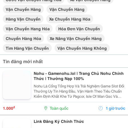
Vận Chuyển Hàng
Vận Chuyển Hàng
Hàng Vận Chuyển
Xe Chuyển Hàng Hóa
Vận Chuyển Hang Hóa
Hóa Đơn Vận Chuyển
Chuyển Hàng Hóa
Xe Nâng Vận Chuyển Hàng
Tìm Hàng Vận Chuyển
Vận Chuyển Hàng Không
Tin đăng mới nhất
Nohu - Gamenohu.lol | Trang Chủ Nohu Chính
Thức | Thưởng Nạp 100%
Nohu Là Cổng Tổng Hợp Và Trải Nghiệm Game Slot Đổi
Thưởng Uy Tín Hàng Đầu, Vận Hành Theo Tiêu Chuẩn
Kiểm Định Khắt Khe Từ Pagcor, Isle Of Man Gsc Và
Curacao Egaming. Tích Hợp Chứng Nhận Bảo Mật
Geotrust Giao Thức Ssl 256-Bit, Trang Web
₫
1.000
Toàn quốc
1 giờ trước
Gamenohu.lol...
Link Đăng Ký Chính Thức