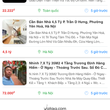
Giao Diện Thân Thiện Và Tốc Độ Ổn Định. Nền Tảng
Cung Cấp Đa Dạng Trò Chơi, Cập Nhật Thường Xuyên,
Hỗ Trợ Trên Nhiều Thiết Bị Và Mang Đến Trải Nghiệm...
₫
22.222
Toàn quốc
5 giờ trước
Cần Bán Nhà 4,5 Tỷ P. Trần D Hưng, Phường
Yên Hoà, Hà Nội
Cần Bán Nhà 4,5 Tỷ P. Trần D Hưng, Phường Yên Hoà,
Hà Nội + Vị Trí Trung Tâm Thủ Đô. + Tiện Mọi Ngả
Đường Lớn Nhỏ Và Gần Nhiều Đh, Cửa Hàng Lớn,
V.v... + Diện Tích Gia Đình Sử Dụng Tất Được Là 95 M2.
+ Ô-Tô Vào Cửa, Nhà Có 2 Tầng. + Sổ Đỏ Chính...
4,5 tỷ
Hà Nội
5 giờ trước
Nhỉnh 7.X Tỷ 35M2 4 Tầng Trương Định Hàng
Hiếm - Ở Ngay - Thoáng Trước Sau. Sổ Đỏ Cất
Két
N.hỉnh 7.X Tỷ 35M2 Trương Định Hàng Hiếm - Ở Ngay -
Thoáng Trước Sau Trước Nhà Xe Máy Quay Đầu. Thiết
Kế:+ Tầng 1: Khách Bếp. + Tầng 2,3: 4 Ngủ + Wc. +
Tầng 4: Phòng Thờ Sân Phơi Rộng Rãi. + Gần Trường,
Gần Chợ + Giao Thông Thuận Tiện. Sổ Đỏ...
₫
72.000
Hà Nội
5 giờ trước