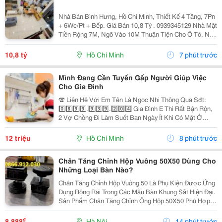
Nhà Bán Bình Hưng, Hồ Chí Minh, Thiết Kế 4 Tầng, 7Pn
+ 6Wc/Pt + Bếp. Giá Bán 10,8 Tỷ . 0939345129 Nhà Mặt
Tiền Rộng 7M, Ngõ Vào 10M Thuận Tiện Cho Ô Tô. Nội
Thất Bao Gồm Điều Hòa, Tủ Lạnh, Giường, Mang Đến
Không Gian Sống Thoải Mái Và Tiện Nghi....
10,8 tỷ
Hồ Chí Minh
7 phút trước
Mình Đang Cần Tuyển Gấp Người Giúp Việc
Cho Gia Đình
☎️ Liên Hệ Với Em Tên Là Ngọc Nhi Thông Qua Sđt:
0️⃣8️⃣9️⃣9️⃣.9️⃣3️⃣9️⃣.2️⃣0️⃣4️⃣ Gia Đình E Thì Rất Bận Rộn,
2 Vợ Chồng Đi Làm Suốt Ban Ngày Ít Khi Có Mặt Ở
Nhà. Nhưng Nhà Lại Có 1 Bà Cụ Đau Yếu Và 1 Bé Nhỏ
Năm Nay Đã Gần 2 Tuổi Vì Vậy Để Có Thể An...
12 triệu
Hồ Chí Minh
8 phút trước
Chân Tăng Chỉnh Hộp Vuông 50X50 Dùng Cho
Những Loại Bàn Nào?
Chân Tăng Chỉnh Hộp Vuông 50 Là Phụ Kiện Được Ứng
Dụng Rộng Rãi Trong Các Mẫu Bàn Khung Sắt Hiện Đại.
Sản Phẩm Chân Tăng Chỉnh Ống Hộp 50X50 Phù Hợp
Với Bàn Làm Việc, Bàn Ăn, Bàn Quán Cà Phê, Bàn
Thao Tác Công Nghiệp Và Nhiều Loại Kệ, Tủ. Với Chân
₫
8.888
Hà Nội
14 phút trước