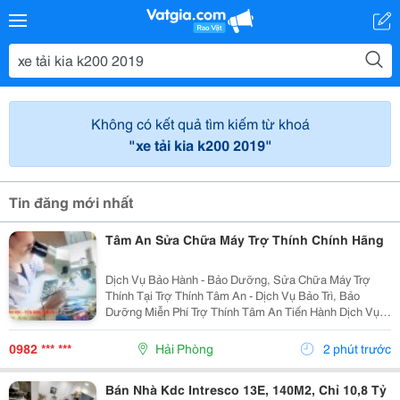
Không có kết quả tìm kiếm từ khoá
"xe tải kia k200 2019"
Tin đăng mới nhất
Tâm An Sửa Chữa Máy Trợ Thính Chính Hãng
Dịch Vụ Bảo Hành - Bảo Dưỡng, Sửa Chữa Máy Trợ
Thính Tại Trợ Thính Tâm An - Dịch Vụ Bảo Trì, Bảo
Dưỡng Miễn Phí Trợ Thính Tâm An Tiến Hành Dịch Vụ
Bảo Dưỡng, Vệ Sinh Sấy Khô Máy Trợ Thính Định Kì 3
Tháng/1 Lần Đối Với Tất Cả Các Thiêt Bị Trợ...
0982 *** ***
Hải Phòng
2 phút trước
Bán Nhà Kdc Intresco 13E, 140M2, Chỉ 10,8 Tỷ