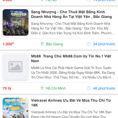
Đế...
Sang Nhượng - Cho Thuê Mặt Bằng Kinh
Doanh Nhà Hàng Ăn Tại Việt Yên , Bắc Giang
Sang Nhượng - Cho Thuê Mặt Bằng Kinh Doanh Nhà
Hàng Ăn Tại Việt Yên , Bắc Giang * Địa Chỉ: Khu Mỹ
Điền 2, Gần Kcn Vân Trung Và Kcn Đình Trám, Phường
Nếnh, Tỉnh Bắc Ninh (Khu Việt Yên, Bắc Giang Cũ). *
Diện Tích : 75M2 - Mặt Tiền 4M - Mặt Bằng...
₫
1.000
Bắc Giang
34 phút trước
Mb88 ️ Trang Chủ Mb88.Com Uy Tín No.1 Việt
Nam
Mb88 Là Nhà Cái Phát Hành Game Giải Trí Trực Tuyến
Uy Tín Nhất 2026, Đăng Nhập Ngay Nhận 88K, Đa Dạng
Trò Chơi Như: Thể Thao, Nổ Hũ... Và Nhiều Ưu Đãi Hấp
Dẫn Nhận Mỗi Ngày. Thương Hiệu: Mb88 Địa Chỉ: 838
Đ. Lê Đức Thọ, Phường 16, An Hội Đông, Hồ...
70 tỷ
Hồ Chí Minh
46 phút trước
Vietravel Airlines Ưu Đãi Vé Mùa Thu Chỉ Từ
18K
Vietravel Airlines Ưu Đãi Vé Mùa Thu Chỉ Từ 18K Bạn
Đang Lên Kế Hoạch Cho Chuyến Du Lịch Mùa Thu