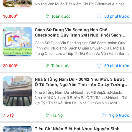
Nhưng Vẫn Muốn Tiết Kiệm Chi Phí?Vietravel Airlines
Ưu Đãi Vé Mùa Thu Chỉ Từ 18K. Triển Khai Chương
Trình Khuyến Mại Hấp Dẫn &Ldquo;Thu Này Có Hẹn...
₫
10.000
Toàn quốc
50 phút trước
Cách Sử Dụng Via Seeding Hạn Chế
Checkpoint: Quy Trình 24H Nuôi Phôi Sạch
Chuẩn Chuyên Gia
Cách Sử Dụng Via Seeding Hạn Chế Checkpoint: Quy
Trình 24H Nuôi Phôi Sạch Chuẩn Chuyên Gia I. Mở Bài
Trong Chiến Lược Tiếp Thị Đa Kênh Và Vận Hành Bán
Hàng Trên Nền Tảng Facebook Năm 2026, Seeding (Tạo
Hiệu Ứng Đám Đông) Là Yếu Tố Cốt Lõi Giúp...
₫
20.000
Toàn quốc
59 phút trước
Nhà 5 Tầng Nam Dư - 30M2 Như Mới, 3 Bước
Ô Tô Tránh, Ngõ Yên Tĩnh - An Cư Lý Tưởng -
Giá 7,5 Tỷ
Nhà 5 Tầng Nam Dư &Ndash; 30M&Sup2; &Ndash;
Như Mới &Ndash; 3 Bước Ra Ô Tô Tránh &Ndash; Giá
7,5 Tỷ * Thiết Kế Hiện Đại, Nhà Giữ Gìn Như Mới. -
Công Năng: 3 Phòng Ngủ, Phòng Khách, Bếp, Phòng
Thờ Và Sân Phơi. - Tầng 1: Phòng Khách, Bếp. - Tầng
7,5 tỷ
Hà Nội
1 giờ trước
2,...
Tiêu Chí Nhận Biết Hạt Nhựa Nguyên Sinh