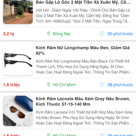
Bán Gấp Lô Góc 2 Mặt Tiền Xã Xuân Mỹ, Cẩm
Mỹ, Đồng Nai
Hót Hót - Giảm Ngay 100 Triệu - Chính Chủ Bán Gấp Lô
Góc 2 Mặt Tiền Xã Xuân Mỹ, Cẩm Mỹ, Đồng Nai *Diện
Tích: 641,4M&Sup2; *Góc 2 Mặt Tiền, Ngay Trung Tâm,
Thuận Tiện Kinh Doanh Đa Ngành Nghề. Cách Quốc Lộ
764 Chỉ Khoảng 400M. *Pháp Lý Sổ Hồng...
3,2 tỷ
Đồng Nai
30 phút trước
Kính Râm Nữ Longchamp Màu Đen, Giảm Giá
82%
Kính Râm Nữ Longchamp Màu Đen Black Có Thiết Kế
Thanh Lịch, Phù Hợp Sử Dụng Hằng Ngày, Đi Chơi
Hoặc Các Hoạt Động Ngoài Trời. Thông Tin Sản Phẩm:
Thương Hiệu: Longchamp. Màu Sắc: Đen Black. Kích
Thước: 51-20-140 Mm. Kiểu Dáng Dành Cho Nữ....
1,6 triệu
Hồ Chí Minh
38 phút trước
Kính Râm Lacoste Màu Xám Grey Nâu Brown,
Kích Thước 57-15-140 Mm
Kính Râm Lacoste Với Thiết Kế Kết Hợp Màu Xám Grey
Và Nâu Brown, Phù Hợp Sử Dụng Hằng Ngày, Đi Chơi
Hoặc Các Hoạt Động Ngoài Trời. Thông Tin Sản Phẩm:
Thương Hiệu: Lacoste. Màu Sắc: Xám Grey &Ndash;
Nâu Brown. Kích Thước: 57-15-140 Mm. Mã...
1,6 triệu
Hồ Chí Minh
39 phút trước