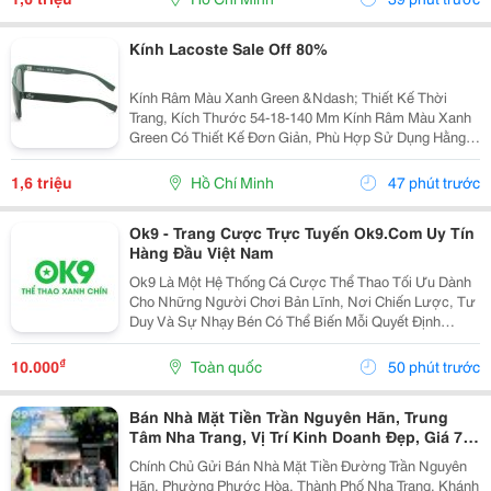
Kính Lacoste Sale Off 80%
Kính Râm Màu Xanh Green &Ndash; Thiết Kế Thời
Trang, Kích Thước 54-18-140 Mm Kính Râm Màu Xanh
Green Có Thiết Kế Đơn Giản, Phù Hợp Sử Dụng Hằng
Ngày Khi Đi Chơi, Đi Du Lịch Hoặc Di Chuyển Ngoài
Trời. Thông Tin Sản Phẩm: Màu Sắc: Xanh Green. ...
1,6 triệu
Hồ Chí Minh
47 phút trước
Ok9 - Trang Cược Trực Tuyến Ok9.Com Uy Tín
Hàng Đầu Việt Nam
Ok9 Là Một Hệ Thống Cá Cược Thể Thao Tối Ưu Dành
Cho Những Người Chơi Bản Lĩnh, Nơi Chiến Lược, Tư
Duy Và Sự Nhạy Bén Có Thể Biến Mỗi Quyết Định
Thành Một Chiến Thắng Vang Dội. Đây Không Chỉ Là
Sân Chơi Cho Những Ai Yêu Thích Cá Cược, Mà Còn
₫
10.000
Toàn quốc
50 phút trước
Là Đấu...
Bán Nhà Mặt Tiền Trần Nguyên Hãn, Trung
Tâm Nha Trang, Vị Trí Kinh Doanh Đẹp, Giá 7,4
Tỷ
Chính Chủ Gửi Bán Nhà Mặt Tiền Đường Trần Nguyên
Hãn, Phường Phước Hòa, Thành Phố Nha Trang, Khánh