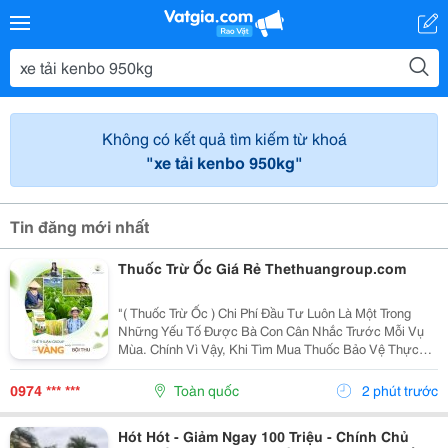
Không có kết quả tìm kiếm từ khoá
"xe tải kenbo 950kg"
Tin đăng mới nhất
Thuốc Trừ Ốc Giá Rẻ Thethuangroup.com
"( Thuốc Trừ Ốc ) Chi Phí Đầu Tư Luôn Là Một Trong
Những Yếu Tố Được Bà Con Cân Nhắc Trước Mỗi Vụ
Mùa. Chính Vì Vậy, Khi Tìm Mua Thuốc Bảo Vệ Thực
Vật, Nhiều Người Thường Ưu Tiên Những Sản Phẩm
Có Mức Giá Hợp Lý Để Tiết Kiệm Ngân Sách. Tuy
0974 *** ***
Toàn quốc
2 phút trước
Nhiên, Giá...
Hót Hót - Giảm Ngay 100 Triệu - Chính Chủ