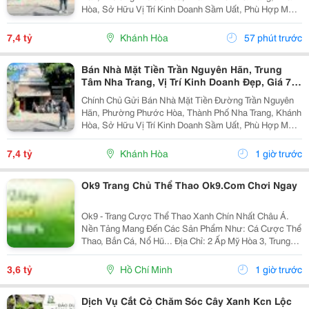
Hòa, Sở Hữu Vị Trí Kinh Doanh Sầm Uất, Phù Hợp Mở
Cửa Hàng, Văn Phòng, Showroom Hoặc Đầu Tư Cho
Thuê Lâu Dài. Thông Tin Chi Tiết. - Địa Chỉ: Số...
7,4 tỷ
Khánh Hòa
57 phút trước
Bán Nhà Mặt Tiền Trần Nguyên Hãn, Trung
Tâm Nha Trang, Vị Trí Kinh Doanh Đẹp, Giá 7,4
Tỷ
Chính Chủ Gửi Bán Nhà Mặt Tiền Đường Trần Nguyên
Hãn, Phường Phước Hòa, Thành Phố Nha Trang, Khánh
Hòa, Sở Hữu Vị Trí Kinh Doanh Sầm Uất, Phù Hợp Mở
Cửa Hàng, Văn Phòng, Showroom Hoặc Đầu Tư Cho
Thuê Lâu Dài. Thông Tin Chi Tiết. - Địa Chỉ: Số...
7,4 tỷ
Khánh Hòa
1 giờ trước
Ok9 Trang Chủ Thể Thao Ok9.Com Chơi Ngay
Ok9 - Trang Cược Thể Thao Xanh Chín Nhất Châu Á.
Nền Tảng Mang Đến Các Sản Phẩm Như: Cá Cược Thể
Thao, Bắn Cá, Nổ Hũ... Địa Chỉ: 2 Ấp Mỹ Hòa 3, Trung
Chánh, Hóc Môn, Hồ Chí Minh, Việt Nam. Phone:
0965368638. Email: Ok9.Ninja@Gmail.com Website:...
3,6 tỷ
Hồ Chí Minh
1 giờ trước
Dịch Vụ Cắt Cỏ Chăm Sóc Cây Xanh Kcn Lộc