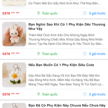
Có Thêm Một Em Gấu Nhỏ Xinh Như Thế Này Bên
Cạnh. Từ Những Buổi Đi Học, Đi Làm, Đi Cà Phê Hay
Những Chuyến Đi Chơi Cuối Tuần, Em Móc Khóa Gấu
0376 *** ***
Toàn quốc
5 giờ trước
Bông...
Bạn Nghic Sao Khi Có 1 Phụ Kiện Dêc Thương
Như Vậy
Thêm Một Chút Xinh Xắn Cho Những Ngày Bình
Thường Những Chiếc Móc Khóa Gấu Bông Nhỏ Nhắn
Được Tạo Ra Dành Cho Những Ai Yêu Thích Sự Đáng
Yêu Và Những Món Đồ Có Dấu Ấn Riêng. Từ Chiếc Balo
Đi Học, Túi Xách Đi Chơi Đến Chùm Chìa Khóa Quen
0376 *** ***
Toàn quốc
5 giờ trước
Thuộc,...
Nếu Bạn Muốn Có 1 Phụ Kiện Siêu Cute
Gấu Nhỏ Đã Sẵn Sàng Về Với Bạn Rồi Đây! Một Em
Gấu Bông Nhỏ Xinh, Mềm Mại Và Đáng Yêu Để Bạn
Mang Theo Mỗi Ngày. Treo Balo Trang Trí Túi Xách Làm
Móc Khóa Tặng Người Bạn Yêu Quý
Gocnhohandmade.com Không Cần Quá Nhiều Phụ
0376 *** ***
Toàn quốc
5 giờ trước
Kiện, Chỉ Một Em Gấu...
Bạn Đã Có Phụ Kiện Này Chuưa Nếu Chưa Hãy