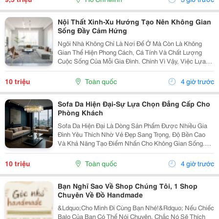
Nội Thất Xinh-Xu Hướng Tạo Nên Không Gian
Sống Đầy Cảm Hứng
Ngôi Nhà Không Chỉ Là Nơi Để Ở Mà Còn Là Không
Gian Thể Hiện Phong Cách, Cá Tính Và Chất Lượng
Cuộc Sống Của Mỗi Gia Đình. Chính Vì Vậy, Việc Lựa
Chọn Nội Thất Xinh Đang Trở Thành Xu Hướng Được
Nhiều Người Quan Tâm Khi Muốn Biến Không Gian
10 triệu
Toàn quốc
4 giờ trước
Sống Trở...
Sofa Da Hiện Đại-Sự Lựa Chọn Đẳng Cấp Cho
Phòng Khách
Sofa Da Hiện Đại Là Dòng Sản Phẩm Được Nhiều Gia
Đình Yêu Thích Nhờ Vẻ Đẹp Sang Trọng, Độ Bền Cao
Và Khả Năng Tạo Điểm Nhấn Cho Không Gian Sống.
Với Thiết Kế Tinh Tế Cùng Chất Liệu Da Cao Cấp, Sofa
Không Chỉ Mang Lại Cảm Giác Thoải Mái Mà Còn Thể...
10 triệu
Toàn quốc
4 giờ trước
Bạn Nghĩ Sao Về Shop Chúng Tôi, 1 Shop
Chuyên Về Đồ Handmade
&Ldquo;Cho Mình Đi Cùng Bạn Nhé!&Rdquo; Nếu Chiếc
Balo Của Bạn Có Thể Nói Chuyện, Chắc Nó Sẽ Thích