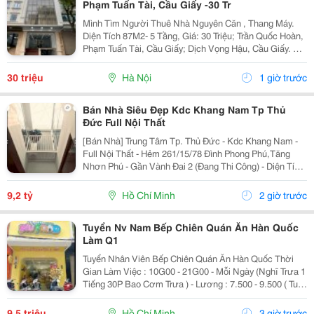
Phạm Tuấn Tài, Cầu Giấy -30 Tr
Mình Tìm Người Thuê Nhà Nguyên Căn , Thang Máy.
Diện Tích 87M2- 5 Tầng, Giá: 30 Triệu; Trần Quốc Hoàn,
Phạm Tuấn Tài, Cầu Giấy; Dịch Vọng Hậu, Cầu Giấy. +
Liên Hệ Trực Tiếp Chủ Nhà: 0988289962 + Vỉa Hè Lớn,
Mặt Tiền Rộng,Thoáng. + Vị Trí Gần Ngay...
30 triệu
Hà Nội
1 giờ trước
Bán Nhà Siêu Đẹp Kdc Khang Nam Tp Thủ
Đức Full Nội Thất
[Bán Nhà] Trung Tâm Tp. Thủ Đức - Kdc Khang Nam -
Full Nội Thất - Hẻm 261/15/78 Đình Phong Phú,Tăng
Nhơn Phú - Gần Vành Đai 2 (Đang Thi Công) - Diện Tích
Lý Tưởng: 5.6M X 14.2M (Tổng Diện Tích Công Nhận:
80M2). - Kết Cấu Kiên Cố: 1 Trệt, 2 Lầu,...
9,2 tỷ
Hồ Chí Minh
2 giờ trước
Tuyển Nv Nam Bếp Chiên Quán Ăn Hàn Quốc
Làm Q1
Tuyển Nhân Viên Bếp Chiên Quán Ăn Hàn Quốc Thời
Gian Làm Việc : 10G00 - 21G00 - Mỗi Ngày (Nghĩ Trưa 1
Tiếng 30P Bao Cơm Trưa ) - Lương : 7.500 - 9.500 ( Tuỳ
Theo Năng Lực ) Mô Tả Công Việc: - Bếp Chiên : Sử
Dụng Được Chảo Non Biết Chiên...
9,5 triệu
Hồ Chí Minh
3 giờ trước