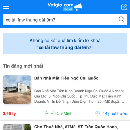
Không có kết quả tìm kiếm từ khoá
"xe tải faw thùng dài 9m7"
Tin đăng mới nhất
Bán Nhà Măt Tiên Ngô Chi Quốc
Bán Nhà Mặt Tiền Kinh Doanh Ngô Chí Quốc &Ndash;
Giá Mới 3, Ngô Chí Quốc, Tp Thủ Đức Mặt Tiền Kinh
Doanh, Vị Trí Dễ Nhận Diện Diện Tích: 25,4M&Sup2;
Giá: 3,65 Tỷ * Sau Chợ Đầu Mối Thủ Đức * Gần Khu
Chế Xuất Linh Trung * Khu Dân Cư Đông Đúc,...
3,65 tỷ
Hồ Chí Minh
14 phút trước
Cho Thuê Nhà, 87M2- 5T, Trần Quốc Hoàn,