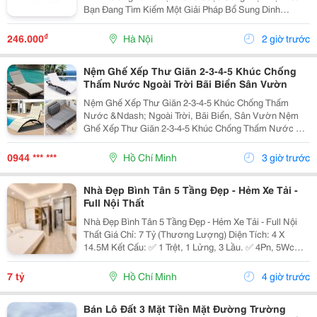
Bạn Đang Tìm Kiếm Một Giải Pháp Bổ Sung Dinh
Dưỡng Vừa Thơm Ngon, Vừa Tiện Lợi Để Bắt Đầu
Ngày Mới Hoặc Nạp Năng Lượng Sau Giờ Làm Việc,
₫
246.000
Hà Nội
2 giờ trước
Thì Hạnh Nhân...
Nệm Ghế Xếp Thư Giãn 2-3-4-5 Khúc Chống
Thấm Nước Ngoài Trời Bãi Biển Sân Vườn
Nệm Ghế Xếp Thư Giãn 2-3-4-5 Khúc Chống Thấm
Nước &Ndash; Ngoài Trời, Bãi Biển, Sân Vườn Nệm
Ghế Xếp Thư Giãn 2-3-4-5 Khúc Chống Thấm Nước Có
Nhiều Mẫu, Kích Thước, Màu Sắc Và Chất Liệu Phù
Hợp Nhu Cầu Lựa Chọn. Sản Phẩm Hoàn Thiện Tỉ Mỉ,
0944 *** ***
Hồ Chí Minh
3 giờ trước
Bền Đẹp,...
Nhà Đẹp Bình Tân 5 Tầng Đẹp - Hẻm Xe Tải -
Full Nội Thất
Nhà Đẹp Bình Tân 5 Tầng Đẹp - Hẻm Xe Tải - Full Nội
Thất Giá Chỉ: 7 Tỷ (Thương Lượng) Diện Tích: 4 X
14.5M Kết Cấu: ✅ 1 Trệt, 1 Lửng, 3 Lầu. ✅ 4Pn, 5Wc
(Có Thể Bố Trí 6Pn). ✅ Phòng Thờ, Phòng Giặt, Sân
Thượng. Hẻm Xe Tải, Gần Mặt Tiền, Thuận...
7 tỷ
Hồ Chí Minh
4 giờ trước
Bán Lô Đất 3 Mặt Tiền Mặt Đường Trường