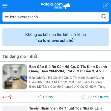
Không có kết quả tìm kiếm từ khoá
"xe ford everest chỗ"
Tin đăng mới nhất
Bán Gấp Giá Rẻ Căn Hộ Cc, Ô Tô, Kinh Doanh
Giang Biên 26M/53M, T1&2, Mặt Tiền 3, 4.5 Tỷ
Long Biên.
Bán Gấp Giá Rẻ Căn Hộ Cc, Ô Tô, Kinh Doanh Giang
Biên 26M/53M, T1&Amp;2, Mặt Tiền 3, 4.5 Tỷ Long
Biên. Mô Tả: + Căn Hộ Chung Cư Khép Kín 53M, Tầng 1
Và 2 Đế Căn Hộ Chung Cư, Đất Sổ Đỏ Lâu Dài. + Kinh
Doanh Bất Chấp Các Loại Hình, Quỹ Đất Rộng...
4,5 tỷ
Hà Nội
12 phút trước
Tuyển Nhân Viên Kỹ Thuật Tòa Nhà Đi Làm