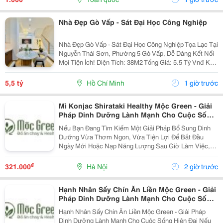
Nhà Đẹp Gò Vấp - Sát Đại Học Công Nghiệp
Nhà Đẹp Gò Vấp - Sát Đại Học Công Nghiệp Tọa Lạc Tại
Nguyễn Thái Sơn, Phường 5 Gò Vấp, Dễ Dàng Kết Nối
Mọi Tiện Ích! Diện Tích: 38M2 Tổng Giá: 5.5 Tỷ Vnđ Kết
Cấu: Nhà 1 Trệt 2 Lầu Kiên Cố, 3Pn, 3Wc, Ban Công,
Sân Thượng Thoáng Mát, Sẵn Sàng Dọn...
5,5 tỷ
Hồ Chí Minh
1 giờ trước
Mì Konjac Shirataki Healthy Mộc Green - Giải
Pháp Dinh Dưỡng Lành Mạnh Cho Cuộc Sống
Hiện Đại
Nếu Bạn Đang Tìm Kiếm Một Giải Pháp Bổ Sung Dinh
Dưỡng Vừa Thơm Ngon, Vừa Tiện Lợi Để Bắt Đầu
Ngày Mới Hoặc Nạp Năng Lượng Sau Giờ Làm Việc,
Thì Mì Konjac Shirataki Healthy Mộc Green Chính Là
Lựa Chọn Hoàn Hảo. Vì Sao Nên Lựa Chọn Mì Konjac...
₫
321.000
Hà Nội
2 giờ trước
Hạnh Nhân Sấy Chín Ăn Liền Mộc Green - Giải
Pháp Dinh Dưỡng Lành Mạnh Cho Cuộc Sống
Hiện Đại
Hạnh Nhân Sấy Chín Ăn Liền Mộc Green - Giải Pháp
Dinh Dưỡng Lành Mạnh Cho Cuộc Sống Hiện Đại Nếu