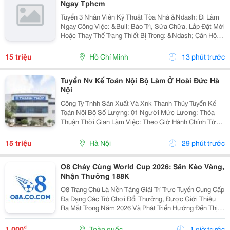
Ngay Tphcm
Tuyển 3 Nhân Viên Kỹ Thuật Tòa Nhà &Ndash; Đi Làm
Ngay Công Việc: &Bull; Bảo Trì, Sửa Chữa, Lắp Đặt Mới
Hoặc Thay Thế Trang Thiết Bị Trong: &Ndash; Căn Hộ
Dịch Vụ &Ndash; Nhà Trọ, Chung Cư Mini &Bull; Kiểm
Tra Và Xử Lý Sự Cố Phát Sinh...
15 triệu
Hồ Chí Minh
13 phút trước
Tuyển Nv Kế Toán Nội Bộ Làm Ở Hoài Đức Hà
Nội
Công Ty Tnhh Sản Xuất Và Xnk Thanh Thủy Tuyển Kế
Toán Nội Bộ Số Lượng: 01 Người Mức Lương: Thỏa
Thuận Thời Gian Làm Việc: Theo Giờ Hành Chính Từ
Thứ 2 Đến Thứ 7. Nội Dung Công Việc: - Làm Hợp Đồng
Mua Bán, Tính Lương Nhân Viên, Hợp...
15 triệu
Hà Nội
29 phút trước
O8 Cháy Cùng World Cup 2026: Săn Kèo Vàng,
Nhận Thưởng 188K
O8 Trang Chủ Là Nền Tảng Giải Trí Trực Tuyến Cung Cấp
Đa Dạng Các Trò Chơi Đổi Thưởng, Được Giới Thiệu
Ra Mắt Trong Năm 2026 Và Phát Triển Hướng Đến Thị
Trường Châu Á. Theo Thông Tin Từ Nền Tảng, O8 Hoạt
Động Theo Các Tiêu Chuẩn Áp Dụng Trong Lĩnh...
₫
1.000
Toàn quốc
1 giờ trước