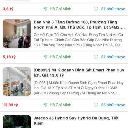
Ulrqinf8N Vị Trí Đẹp, Cách Mặt Tiền Nguyễn Thần Hiến
Chỉ , 10 Bước Chân Lên Xe Hơi,...
3,6 tỷ
Hồ Chí Minh
31 phút trước
Bán Nhà 3 Tầng Đường 160, Phường Tăng
Nhơn Phú A, Q9, Thủ Đức, Tp Hcm. Dt 54M2,
Sổ Hồng Riêng. Giá 5,18 Tỷ
Cơ Hội Cực Tốt Cho Anh Chị Nào Đang Tìm Nơi An Cư
Tại Tp Hcm. Chính Chủ Cần Bán Gấp Căn Nhà Đường
160, Phường Tăng Nhơn Phú (Tăng Nhơn Phú A, Q9
Cũ). Vị Trí Nhà Nằm Trong Khu Dân Cư Ổn Định, Giao
Thông Thuận Tiện Chỉ Vài Bước Là Ra Lã Xuân Oai,
5,18 tỷ
Hồ Chí Minh
31 phút trước
Lê...
[Db095*] Mt K.doanh Đỉnh Sát Emart Phan Huy
Ích, Giá 13.X Tỷ
[Db095*] M.tiền Kinh Doanh Đỉnh Cạnh Emart Phan Huy
Ích, Giá 13.X Tỷ Nhà 3T Mới Ở Ngay D.tích: 113M2
(4X28M) Vuông Đẹp Đường 7M Thông Xe Né Nhau
6Phòng Ngủ, 6Tolet Phù Hợp Kinh Doanh Kết Bạn Liên
Hệ Xem Nhà Ngay!
13,99 tỷ
Hồ Chí Minh
35 phút trước
Jaecoo J5 Hybrid Suv Hybrid Đa Dụng, Tiết
Kiệm