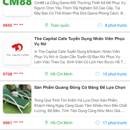
Cm88 Là Cổng Game Đổi Thưởng Thiết Kế Để Phục Vụ
Người Chơi Yêu Thích Trải Nghiệm Số Cao Cấp. Tại
Đây Bạn Có Thể Khám Phá Slot Game Phong Cách, Bắn
Cá Sống Động, Thể Thao,... Và Nhiều Trò Đổi Thưởng
Khác. Giao Diện Thân Thiện, Tốc Độ Mượt Mà Trên...
0945 *** ***
Toàn quốc
8 phút trước
The Capital Cafe Tuyển Dụng Nhân Viên Phục
Vụ Nữ
☕️ The Capital Cafe Tuyển Dụng &Ndash; Nhân Viên
Phục Vụ Nữ ☕️ Quán Cần Tuyển 02 Bạn Nữ Phục Vụ
Làm Việc Theo Ca. Sinh Viên Có Lịch Học Được Hỗ Trợ
Sắp Xếp Ca Linh Động. ✨ Yêu Cầu &Bull; Nữ, Tuổi Từ
18 &Ndash; 20 &Bull; Nhiệt Tình, Vui Vẻ, Hòa...
0708 *** ***
Hồ Chí Minh
15 phút trước
Sản Phẩm Quang Đông Có Đáng Để Lựa Chọn
Trong Quá Trình Tìm Kiếm Và Lựa Chọn Sản Phẩm,
Khách Hàng Ngày Càng Quan Tâm Nhiều Hơn Đến Chất
Lượng, Độ Bền, Tính Tiện Dụng Cũng Như Mức Giá.
Thay Vì Chỉ Dựa Vào Quảng Cáo Hoặc Thông Tin Từ
Người Bán, Nhiều Người Có Xu Hướng Tìm Hiểu Thêm
0961 *** ***
Hồ Chí Minh
17 phút trước
Thông Tin...