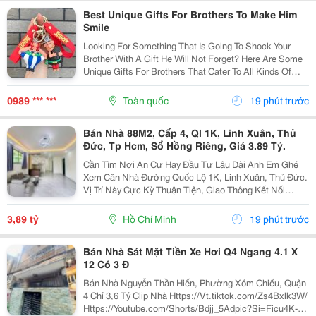
Best Unique Gifts For Brothers To Make Him
Smile
Looking For Something That Is Going To Shock Your
Brother With A Gift He Will Not Forget? Here Are Some
Unique Gifts For Brothers That Cater To All Kinds Of
Personalities And Interests. You Can Find Everything
From Fashionable Accessories And Fun...
0989 *** ***
Toàn quốc
19 phút trước
Bán Nhà 88M2, Cấp 4, Ql 1K, Linh Xuân, Thủ
Đức, Tp Hcm, Sổ Hồng Riêng, Giá 3.89 Tỷ.
Cần Tìm Nơi An Cư Hay Đầu Tư Lâu Dài Anh Em Ghé
Xem Căn Nhà Đường Quốc Lộ 1K, Linh Xuân, Thủ Đức.
Vị Trí Này Cực Kỳ Thuận Tiện, Giao Thông Kết Nối
Nhanh Chóng, Cực Kỳ Phù Hợp Cho Khách Mua Để Giữ
Tài Sản Hoặc Cho Thuê Đều Rất Ổn Định. Thông Tin...
3,89 tỷ
Hồ Chí Minh
19 phút trước
Bán Nhà Sát Mặt Tiền Xe Hơi Q4 Ngang 4.1 X
12 Có 3 Đ
Bán Nhà Nguyễn Thần Hiến, Phường Xóm Chiếu, Quận
4 Chỉ 3,6 Tỷ Clip Nhà Https://Vt.tiktok.com/Zs4Bxlk3W/
Https://Youtube.com/Shorts/Bdjj_5Adpic?Si=Ficu4K-