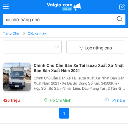
Trang Chủ
Ôtô, xe máy
Lọc nâng cao
Chính Chủ Cần Bán Xe Tải Isuzu Xuất Xứ Nhật
Bản Sản Xuất Năm 2021
Chính Chủ Cần Bán Xe Tải Isuzu Xuất Xứ Nhật Bản Sản
Xuất Năm 2021 - Xe Đã Sử Dụng Số Km: 34500Km -
Hộp Số : Số Sàn -Nhiên Liệu: Dầu -Trọng Tải : 2 Tấn -Sử
Dụng Cẩn Thận , Không Đâm Đụng , -Lốp Xơ Cua Chưa
Sử Dụng ,Xe Chở Hàng Nhà Dùng Kỹ ...
425 triệu
Hồ Chí Minh
>1 năm
1