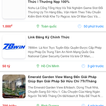
Thức | Thưởng Nạp 100%
Nohu Là Cổng Tổng Hợp Và Trải Nghiệm Game Slot Đổi
Thưởng Uy Tín Hàng Đầu, Vận Hành Theo Tiêu Chuẩn
Kiểm Định Khắt Khe Từ Pagcor, Isle Of Man Gsc Và
Curacao Egaming. Tích Hợp Chứng Nhận Bảo Mật
Geotrust Giao Thức Ssl 256-Bit, Trang Web
₫
1.000
Toàn quốc
50 phút trước
Gamenohu.lol...
Link Đăng Ký Chính Thức
78Wim ⁠ Là Nơi Trực Tuyến Độc Quyền Được Cấp Phép
Hợp Pháp Do Trung Tâm An Ninh Mạng Quốc Gia
National Cyber Security Centre Và Isle Of Man,
Cagayan,Và Pagcor Cấp Phép. Những Giấy Phép Khẳng
Định Sân Chơi Này An Toàn Và Minh Bạch Thu Hút Hơn
50 tỷ
Hồ Chí Minh
3 giờ trước
10 Triệu...
Emerald Garden View Mang Đến Giải Pháp
Giúp Bạn Giải Pháp Sở Hửu Chỉ 7Tr/Tháng
The Emerald Garden View &Ndash; Dừng Thuê Nhà,
Chuyển Sang Sở Hữu 1. Câu Chuyện Của Hàng Ngàn
Người Trẻ Mỗi Tháng Chi 6&Ndash;8 Triệu Để Thuê Nhà
Nhưng Tài Sản Vẫn Là Con Số 0. Emerald Garden View
Mang Đến Giải Pháp Giúp Bạn Chuyển Tiền Thuê Nhà...
700 triệu
Bình Dương
4 giờ trước