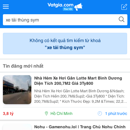
Không có kết quả tìm kiếm từ khoá
"xe tải thùng sym"
Tin đăng mới nhất
Nhà Hẻm Xe Hơi Gân Lotte Mart Bình Dương
Diện Tích 200,7M2 Giá 3Ty800
Nhà Hẻm Xe Hơi Gần Lotte Mart Bình Dương &Ndash;
Diện Tích Hiếm 200,7M&Sup2;-Giá 3Ty800 * Diện Tích:
200,7M&Sup2; * Kích Thước Đẹp: 9,2M &Times; 22,2M
* Nhà Cấp 4 Gồm 3 Phòng Ngủ, 1 Wc * Hẻm Xe Hơi
Rộng, Ô Tô Vào Tận Nhà * Hướng Đông Nam, Đất...
3,8 tỷ
Hồ Chí Minh
1 phút trước
Nohu - Gamenohu.lol | Trang Chủ Nohu Chính