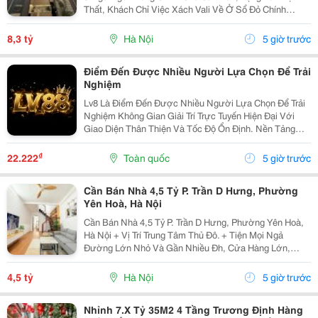
Thất, Khách Chỉ Việc Xách Vali Về Ở Sổ Đỏ Chính
Chủ(Nói Không Với Quy Hoạch) Mr Cường 0936161345
8,3 tỷ
Hà Nội
5 giờ trước
Điểm Đến Được Nhiều Người Lựa Chọn Để Trải
Nghiệm
Lv8 Là Điểm Đến Được Nhiều Người Lựa Chọn Để Trải
Nghiệm Không Gian Giải Trí Trực Tuyến Hiện Đại Với
Giao Diện Thân Thiện Và Tốc Độ Ổn Định. Nền Tảng
Cung Cấp Đa Dạng Trò Chơi, Cập Nhật Thường Xuyên,
Hỗ Trợ Trên Nhiều Thiết Bị Và Mang Đến Trải Nghiệm...
₫
22.222
Toàn quốc
5 giờ trước
Cần Bán Nhà 4,5 Tỷ P. Trần D Hưng, Phường
Yên Hoà, Hà Nội
Cần Bán Nhà 4,5 Tỷ P. Trần D Hưng, Phường Yên Hoà,
Hà Nội + Vị Trí Trung Tâm Thủ Đô. + Tiện Mọi Ngả
Đường Lớn Nhỏ Và Gần Nhiều Đh, Cửa Hàng Lớn,
V.v... + Diện Tích Gia Đình Sử Dụng Tất Được Là 95 M2.
+ Ô-Tô Vào Cửa, Nhà Có 2 Tầng. + Sổ Đỏ Chính...
4,5 tỷ
Hà Nội
5 giờ trước
Nhỉnh 7.X Tỷ 35M2 4 Tầng Trương Định Hàng