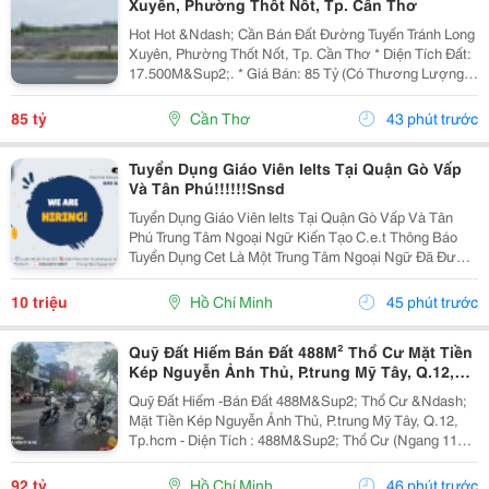
Xuyên, Phường Thốt Nốt, Tp. Cần Thơ
Hot Hot &Ndash; Cần Bán Đất Đường Tuyến Tránh Long
Xuyên, Phường Thốt Nốt, Tp. Cần Thơ * Diện Tích Đất:
17.500M&Sup2;. * Giá Bán: 85 Tỷ (Có Thương Lượng).
* Đất Ở Đô Thị 1.420M2, Mặt Tiền Rộng 40M, 16.100 M2
Trồng Lúa. Hướng Đông. * Vị Trí: Mặt...
85 tỷ
Cần Thơ
43 phút trước
Tuyển Dụng Giáo Viên Ielts Tại Quận Gò Vấp
Và Tân Phú!!!!!!Snsd
Tuyển Dụng Giáo Viên Ielts Tại Quận Gò Vấp Và Tân
Phú Trung Tâm Ngoại Ngữ Kiến Tạo C.e.t Thông Báo
Tuyển Dụng Cet Là Một Trung Tâm Ngoại Ngữ Đã Được
Thành Lập 16 Năm Chuyên Về Chương Trình Anh Văn
Học Thuật Ielts &Ndash; Toefl Ibt. Trung Tâm...
10 triệu
Hồ Chí Minh
45 phút trước
Quỹ Đất Hiếm Bán Đất 488M² Thổ Cư Mặt Tiền
Kép Nguyễn Ảnh Thủ, P.trung Mỹ Tây, Q.12,
Tp.hcm
Quỹ Đất Hiếm -Bán Đất 488M&Sup2; Thổ Cư &Ndash;
Mặt Tiền Kép Nguyễn Ảnh Thủ, P.trung Mỹ Tây, Q.12,
Tp.hcm - Diện Tích : 488M&Sup2; Thổ Cư (Ngang 11M
X 45M) - Giá Bán : 92 Tỷ (Thương Lượng) Mặt Tiền Kép
Nguyễn Ảnh Thủ, Mặt Sau Thông Ra Đường...
92 tỷ
Hồ Chí Minh
46 phút trước