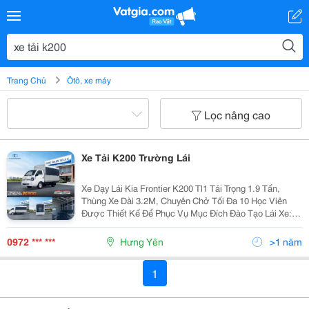
Trang Chủ
Ôtô, xe máy
Lọc nâng cao
Xe Tải K200 Trường Lái
Xe Dạy Lái Kia Frontier K200 Tl1 Tải Trọng 1.9 Tấn,
Thùng Xe Dài 3.2M, Chuyên Chở Tối Đa 10 Học Viên
Được Thiết Kế Để Phục Vụ Mục Đích Đào Tạo Lái Xe: -
Kích Thước Nhỏ Gọn, Linh Hoạt Cho Việc Đào Tạo Lái
Xe Tại Các Trường, Trung Tâm. - Thùng Được...
0972 *** ***
Hưng Yên
>1 năm
1