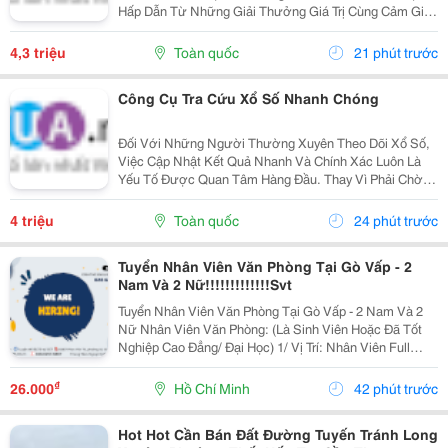
Hấp Dẫn Từ Những Giải Thưởng Giá Trị Cùng Cảm Giác
Hồi Hộp Khi Chờ Đợi Kết Quả Quay Thưởng. Tuy Nhiên,
Việc Cập Nhật Thông Tin Nhanh Chóng Và Chính Xác...
4,3 triệu
Toàn quốc
21 phút trước
Công Cụ Tra Cứu Xổ Số Nhanh Chóng
Đối Với Những Người Thường Xuyên Theo Dõi Xổ Số,
Việc Cập Nhật Kết Quả Nhanh Và Chính Xác Luôn Là
Yếu Tố Được Quan Tâm Hàng Đầu. Thay Vì Phải Chờ
Đợi Thông Tin Từ Nhiều Nguồn Khác Nhau, Người
Dùng Hiện Nay Có Thể Dễ Dàng Tra Cứu Ketqua Trên
4 triệu
Toàn quốc
24 phút trước
Các Nền...
Tuyển Nhân Viên Văn Phòng Tại Gò Vấp - 2
Nam Và 2 Nữ!!!!!!!!!!!!!Svt
Tuyển Nhân Viên Văn Phòng Tại Gò Vấp - 2 Nam Và 2
Nữ Nhân Viên Văn Phòng: (Là Sinh Viên Hoặc Đã Tốt
Nghiệp Cao Đẳng/ Đại Học) 1/ Vị Trí: Nhân Viên Full
Time (2 Nam 2 Nữ) Ca Làm: 13:00 Đến 21:00 (1 Tháng
Được Nghỉ Phép 1 Ngày, Và Hưởng Các Ngày...
₫
26.000
Hồ Chí Minh
42 phút trước
Hot Hot Cần Bán Đất Đường Tuyến Tránh Long