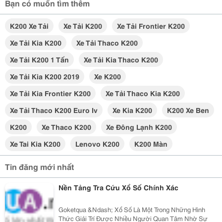
Bạn có muốn tìm thêm
K200 Xe Tải
Xe Tải K200
Xe Tải Frontier K200
Xe Tải Kia K200
Xe Tải Thaco K200
Xe Tải K200 1 Tấn
Xe Tải Kia Thaco K200
Xe Tải Kia K200 2019
Xe K200
Xe Tải Kia Frontier K200
Xe Tải Thaco Kia K200
Xe Tải Thaco K200 Euro Iv
Xe Kia K200
K200 Xe Ben
K200
Xe Thaco K200
Xe Đông Lạnh K200
Xe Tai Kia K200
Lenovo K200
K200 Màn
Tin đăng mới nhất
Nền Tảng Tra Cứu Xổ Số Chính Xác
Goketqua &Ndash; Xổ Số Là Một Trong Những Hình
Thức Giải Trí Được Nhiều Người Quan Tâm Nhờ Sự