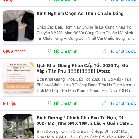
Kinh Nghiệm Chọn Áo Thun Chuẩn Dáng
Chào Các Bạn, Hôm Nay Chúng Ta Lại Cùng Nhau Trò
Chuyện Về Một Món Đồ Vô Cùng Quen Thuộc Mà Mình
Tin Chắc Rằng Ai Cũng Có Ít Nhất Vài Chiếc Trong Tủ
Quần Áo. Đó Chính Là Chiếc Áo Thun. Mặc Dù Là Một
Trang Phục Cơ Bản, Dễ Mặc Và Dễ Phối Đồ, Nhưng
0966 *** ***
Hồ Chí Minh
46 phút trước
Để...
Lịch Khai Giảng Khóa Cấp Tốc 2026 Tại Gò
Vấp / Tân Phú !!!!!!!!!!!!!!!!!!!!Atezz
Lịch Khai Giảng Khóa Cấp Tốc 2026 Tại Gò Vấp / Tân
Phú ≫≫≫Nhóm Lớp 3 Tháng/ Đóng Tiền Hp Theo Khóa +
Lịch Mở Lớp Gửi Đính Kèm + Nhóm Học Nhờ 7-8 Bạn/
Lớp + Giáo Trình Ielts Có Band Điểm Lộ Trình, Sách
Nước Ngoài Bám Sát + Chia Đều 4 Kỹ...
9 triệu
Hồ Chí Minh
47 phút trước
Bình Dương ! Chính Chủ Bán Tổ Hợp, Dt :
3027 M2 ( Nhà 5M X 18M, 2 Lầu + Quán Cafe
S/Vườn + Nhà Vui Chơi ) Tel : - ( Chính Chủ )
Bình Dương ! Chính Chủ Bán Tổ Hợp, Dt : 3027 M2 (
Nhà 5M X 18M, 2 Lầu + Quán Cafe S/Vườn + Nhà Vui