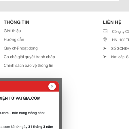
THÔNG TIN
LIÊN HỆ
Giới thiệu
Công ty C
Hướng dẫn
HN: 102 T
➤
Quy chế hoạt động
Số GCNĐKD
➤
Cơ chế giải quyết tranh chấp
Nơi cấp: S
Chính sách bảo vệ thông tin
IỆN TỬ VATGIA.COM
.com – trân trọng thông báo:
gia.com kể từ ngày
31 tháng 3 năm