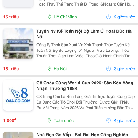
Hoặc Thay Thế Trang Thiết Bị Trong: &Ndash; Căn Hộ
Dịch Vụ &Ndash; Nhà Trọ, Chung Cư Mini &Bull; Kiểm
Tra Và Xử Lý Sự Cố Phát Sinh...
15 triệu
Hồ Chí Minh
2 giờ trước
Tuyển Nv Kế Toán Nội Bộ Làm Ở Hoài Đức Hà
Nội
Công Ty Tnhh Sản Xuất Và Xnk Thanh Thủy Tuyển Kế
Toán Nội Bộ Số Lượng: 01 Người Mức Lương: Thỏa
Thuận Thời Gian Làm Việc: Theo Giờ Hành Chính Từ
Thứ 2 Đến Thứ 7. Nội Dung Công Việc: - Làm Hợp Đồng
Mua Bán, Tính Lương Nhân Viên, Hợp...
15 triệu
Hà Nội
3 giờ trước
O8 Cháy Cùng World Cup 2026: Săn Kèo Vàng,
Nhận Thưởng 188K
O8 Trang Chủ Là Nền Tảng Giải Trí Trực Tuyến Cung Cấp
Đa Dạng Các Trò Chơi Đổi Thưởng, Được Giới Thiệu
Ra Mắt Trong Năm 2026 Và Phát Triển Hướng Đến Thị
Trường Châu Á. Theo Thông Tin Từ Nền Tảng, O8 Hoạt
Động Theo Các Tiêu Chuẩn Áp Dụng Trong Lĩnh...
₫
1.000
Toàn quốc
4 giờ trước
Nhà Đẹp Gò Vấp - Sát Đại Học Công Nghiệp