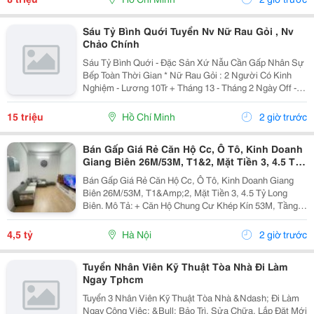
Sáu Tỷ Bình Quới Tuyển Nv Nữ Rau Gỏi , Nv
Chảo Chính
Sáu Tỷ Bình Quới - Đặc Sản Xứ Nẫu Cần Gấp Nhân Sự
Bếp Toàn Thời Gian * Nữ Rau Gỏi : 2 Người Có Kinh
Nghiệm - Lương 10Tr + Tháng 13 - Tháng 2 Ngày Off -
Lễ X 2 - Được Nghỉ Tết Nđ * Chảo Chính : 2 Người Có
Kinh Nghiệm + Sức Khỏe Tốt...
15 triệu
Hồ Chí Minh
2 giờ trước
Bán Gấp Giá Rẻ Căn Hộ Cc, Ô Tô, Kinh Doanh
Giang Biên 26M/53M, T1&2, Mặt Tiền 3, 4.5 Tỷ
Long Biên.
Bán Gấp Giá Rẻ Căn Hộ Cc, Ô Tô, Kinh Doanh Giang
Biên 26M/53M, T1&Amp;2, Mặt Tiền 3, 4.5 Tỷ Long
Biên. Mô Tả: + Căn Hộ Chung Cư Khép Kín 53M, Tầng 1
Và 2 Đế Căn Hộ Chung Cư, Đất Sổ Đỏ Lâu Dài. + Kinh
Doanh Bất Chấp Các Loại Hình, Quỹ Đất Rộng...
4,5 tỷ
Hà Nội
2 giờ trước
Tuyển Nhân Viên Kỹ Thuật Tòa Nhà Đi Làm
Ngay Tphcm
Tuyển 3 Nhân Viên Kỹ Thuật Tòa Nhà &Ndash; Đi Làm
Ngay Công Việc: &Bull; Bảo Trì, Sửa Chữa, Lắp Đặt Mới