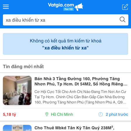
Không có kết quả tìm kiếm từ khoá
"xa điều khiển từ xa"
Tin đăng mới nhất
Bán Nhà 3 Tầng Đường 160, Phường Tăng
Nhơn Phú, Tp Hcm. Dt 54M2, Sổ Hồng Riêng.
Giá 5,18 Tỷ
Cơ Hội Cực Tốt Cho Anh Chị Nào Đang Tìm Nơi An Cư
Tại Tp Hcm. Chính Chủ Cần Bán Gấp Căn Nhà Đường
160, Phường Tăng Nhơn Phú (Tăng Nhơn Phú A, Q9
Cũ). Vị Trí Nhà Nằm Trong Khu Dân Cư Ổn Định, Giao
Thông Thuận Tiện Chỉ Vài Bước Là Ra Lã Xuân Oai,
5,18 tỷ
Hồ Chí Minh
2 phút trước
Lê...
Cho Thuê Mbkd Tân Kỳ Tân Quý 238M²,