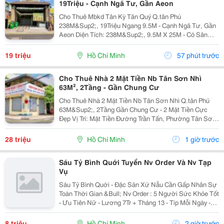
19Triệu - Cạnh Ngã Tư, Gần Aeon
Cho Thuê Mbkd Tân Kỳ Tân Quý Q.tân Phú
238M&Sup2;, 19Triệu Ngang 9.5M - Cạnh Ngã Tư, Gần
Aeon Diện Tích: 238M&Sup2;, 9.5M X 25M - Có Sân
Cực Rộng Kết Cấu: 1Trệt Trống Suốt, Có 2 Pn Thích
Hợp: Quán Ăn,Cafe, Spa-Nails, Shop Điện Thoại, Phụ
19 triệu
Hồ Chí Minh
57 phút trước
Kiện,...
Cho Thuê Nhà 2 Mặt Tiền Nb Tân Sơn Nhì
63M², 2Tầng - Gần Chung Cư
Cho Thuê Nhà 2 Mặt Tiền Nb Tân Sơn Nhì Q.tân Phú
63M&Sup2;, 2Tầng Gần Chung Cư - 2 Mặt Tiền Cực
Đẹp Vị Trí: Mặt Tiền Đường Trần Tấn, Phường Tân Sơn
Nhì, Quận Tân Phú, Tp.hcm Diện Tích: 63M&Sup2;, 9M
X 7M Kết Cấu: Trệt, 1 Lầu &Ndash; Gồm 1...
28 triệu
Hồ Chí Minh
1 giờ trước
Sáu Tỷ Bình Quới Tuyển Nv Order Và Nv Tạp
Vụ
Sáu Tỷ Bình Quới - Đặc Sản Xứ Nẫu Cần Gấp Nhân Sự
Toàn Thời Gian &Bull; Nv Order : 5 Người Sức Khỏe Tốt
- Ưu Tiên Nữ - Lương 7Tr + Tháng 13 - Tip Mỗi Ngày -
Có Ca Suốt Hoặc Ca Gãy - Tháng 2 Ngày Off - Lễ X 2 -
Được Nghỉ Tết Nđ ...
8 triệu
Hồ Chí Minh
2 giờ trước