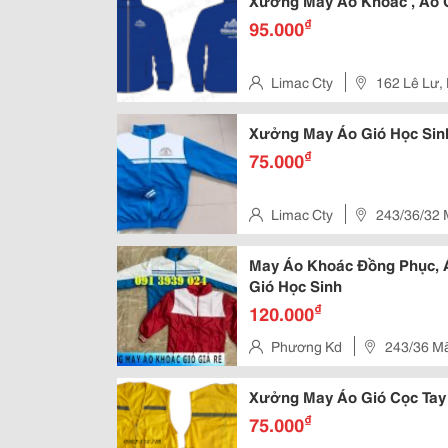
Xưởng May Áo Khoác , Áo 
₫
95.000
Limac Cty
162 Lê Lư,
Xưởng May Áo Gió Học Sinh
₫
75.000
Limac Cty
243/36/32 Mã Lò ,Khu Phố 10 , Bình Trị Đông A ,
Quận Bình Tân , Hcm
May Áo Khoác Đồng Phục, 
Gió Học Sinh
₫
120.000
Phương Kd
243/36 Mã
Hcm
Xưởng May Áo Gió Cọc Tay 
₫
75.000