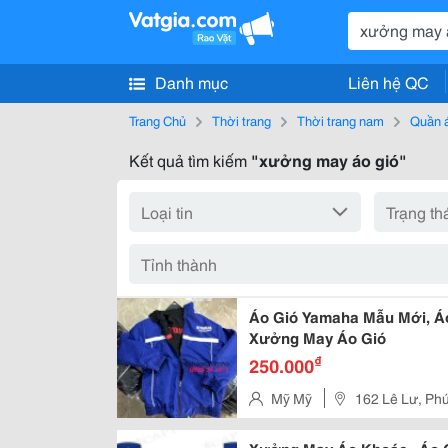
Danh mục
Liên hệ QC
Trang Chủ
Thời trang
Thời trang nam
Quần 
Kết quả tìm kiếm
"xưởng may áo gió"
Áo Gió Yamaha Mẫu Mới, Áo
Xưởng May Áo Gió
₫
250.000
Mỹ Mỹ
162 Lê Lư, Ph