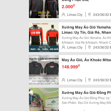
₫
2.000
Limac Cty
243/36/32 Đ
Đông A , Quận Bình Tân , Hcm
Xưởng May Áo Gió Yamaha
Limac: Uy Tín, Giá Rẻ, Nha
Xưởng May Áo Gió Yamaha, Áo Kh
&Ndash; Giá Rẻ &Ndash; Nhanh Chóng Bạn Đang Tìm Kiếm Một
Áo Gió Yamaha, Áo Khoác Yamaha 
Limac Cty
243/36/32 Đ
Xưởng May Limac Là Địa Chỉ Tin C
Đông A , Quận Bình Tân , Hcm
May Áo Gió, Áo Khoác Mits
₫
148.999
Limac Cty
243/36/32 Đ
Đông A , Quận Bình Tân , Hcm
Xưởng May Áo Gió Đồng Phụ
Xưởng May Áo Gió Đồng Phục Uy Tí
Sản Phẩm. Địa Chỉ Xưởng May Đồn
Cần Đáp Ứng Được Nhiều Yếu Tố 