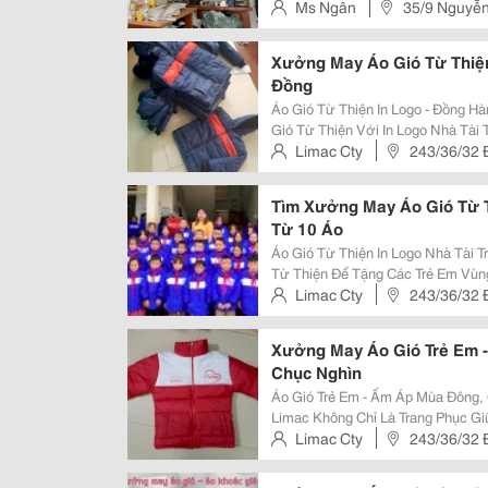
Dạng Mẫu Mã, Chất Liệu Vải Chất..
Ms Ngân
35/9 Nguyễ
Bình
Xưởng May Áo Gió Từ Thiệ
Đồng
Áo Gió Từ Thiện In Logo - Đồng Hành Cùng Cộn
Gió Từ Thiện Với In Logo Nhà Tài
Viễn Thông, Du Lịch, Event . Đặt 
Limac Cty
243/36/32 Đ
Quốc. Đặc Điểm Áo Gió Li
Đông A , Quận Bình Tân , Hcm
Tìm Xưởng May Áo Gió Từ T
Từ 10 Áo
Áo Gió Từ Thiện In Logo Nhà Tài Trợ - Nhận Từ
Từ Thiện Để Tặng Các Trẻ Em Vùn
Phục Vụ Chương Trình Thiện Nguy
Limac Cty
243/36/32 Đ
Tài Trợ Với Số Lượng Từ 10 Áo , 
Đông A , Quận Bình Tân , Hcm
Xưởng May Áo Gió Trẻ Em -
Chục Nghìn
Áo Gió Trẻ Em - Ấm Áp Mùa Đông, Giá Chỉ Và
Limac Không Chỉ Là Trang Phục G
Nghĩa. Với Giá Chỉ Từ Vài Chục N
Limac Cty
243/36/32 Đ
Dễ Dàng Trao Tặng Yêu Thương Đ
Đông A , Quận Bình Tân , Hcm