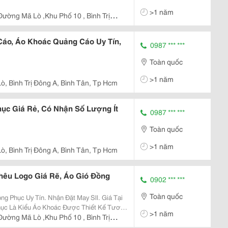
>1 năm
ường Mã Lò ,Khu Phố 10 , Bình Trị
áo, Áo Khoác Quảng Cáo Uy Tín,
0987 *** ***
Toàn quốc
>1 năm
ò, Bình Trị Đông A, Bình Tân, Tp Hcm
ục Giá Rẻ, Có Nhận Số Lượng Ít
0987 *** ***
Toàn quốc
>1 năm
ò, Bình Trị Đông A, Bình Tân, Tp Hcm
hêu Logo Giá Rẽ, Áo Gió Đồng
0902 *** ***
Toàn quốc
 Phục Uy Tín. Nhận Đặt May Sll. Giá Tại
>1 năm
 Nhưng Sẽ Được Thiết Kế Các Chi Tiết
ường Mã Lò ,Khu Phố 10 , Bình Trị
u Lên...