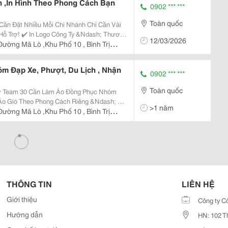
 ,In Hình Theo Phong Cách Bạn
0902 *** ***
Toàn quốc
 Chi Nhánh Chỉ Cần Vài
Ndash; Thương
12/03/2026
 May Áo Từ 2&Ndash;3 Cái ✔️ Mẫu Chuẩn
ường Mã Lò ,Khu Phố 10 , Bình Trị
 Đạp Xe, Phượt, Du Lịch , Nhận
0902 *** ***
Toàn quốc
 Đồng Phục Nhóm
>1 năm
ường Mã Lò ,Khu Phố 10 , Bình Trị
Nhẹ
THÔNG TIN
LIÊN HỆ
Giới thiệu
Công ty C
Hướng dẫn
HN: 102 T