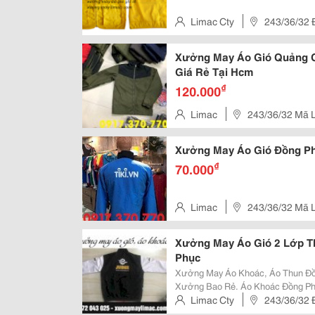
Limac Cty
243/36/32 Đ
Đông A , Quận Bình Tân , Hcm
Xưởng May Áo Gió Quảng C
Giá Rẻ Tại Hcm
₫
120.000
Limac
243/36/32 Mã L
Xưởng May Áo Gió Đồng Ph
₫
70.000
Limac
243/36/32 Mã L
Xưởng May Áo Gió 2 Lớp T
Phục
Xưởng May Áo Khoác, Áo Thun Đồng
Xưởng Bao Rẻ. Áo Khoác Đồng Phục Là Kiểu Áo Khoác Được Thiết Kế Tương
Đồng Với Áo Khoác Thông Thường
Limac Cty
243/36/32 Đ
Mang Nét Bản Sắc Của Thương Hiệ