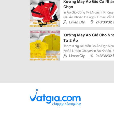
Xưởng May Áo Gió Cá Nhân
Chọn
In Áo Gió Công Ty &Ndash; Không Cần Đặt Nhiều Mỗi
Cái Áo Khoác In Logo? Limac Vẫn Hỗ Trợ! ✔️ In Logo Công Ty &
Hiệu &Ndash; ******Line ✔️ Nhận
Limac Cty
243/36/32 Đ
Chỉnh, Bền, Đẹp Tư Vấn Nha
Đông A , Quận Bình Tân , Hcm
Xưởng May Áo Gió Cho Nhóm
Từ 2 Áo
Team 3 Người Vẫn Có Áo Đẹp Như Team 30 Cần Làm Áo
Nhỏ? Limac Chuyên In Áo Khoác, Áo Gió Theo Phong Cách Riêng &Ndash; Từ
2 Áo Vẫn Nhận In ✅ In Tên &Ndash; In Số &Ndash; In Logo Riêng Từng Người
Limac Cty
243/36/32 Đ
✅ Áo Đẹp &Ndash; Bền &Ndash; 
Đông A , Quận Bình Tân , Hcm