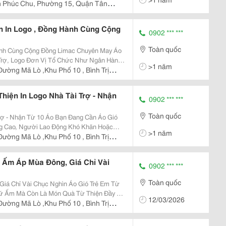
.
n Phúc Chu, Phường 15, Quận Tân
n In Logo , Đồng Hành Cùng Cộng
0902 *** ***
Toàn quốc
g Đồng Limac Chuyên May Áo
 Trợ, Logo Đơn Vị Tổ Chức Như Ngân Hàng,
>1 năm
Từ 10 Áo Đến Vài Ngàn Áo , Giao Nhanh Toàn
ường Mã Lò ,Khu Phố 10 , Bình Trị
hiện In Logo Nhà Tài Trợ - Nhận
0902 *** ***
Toàn quốc
 10 Áo Bạn Đang Cần Áo Gió
g Cao, Người Lao Động Khó Khăn Hoặc
>1 năm
ện ? Limac Nhận May Áo Gió In Logo Nhà
ường Mã Lò ,Khu Phố 10 , Bình Trị
Giá Ch
 Ấm Áp Mùa Đông, Giá Chỉ Vài
0902 *** ***
Toàn quốc
i Chục Nghìn Áo Gió Trẻ Em Từ
iữ Ấm Mà Còn Là Món Quà Từ Thiện Đầy Ý
12/03/2026
ghìn/Áo , Các Đoàn Thiện Nguyện Có Thể
ường Mã Lò ,Khu Phố 10 , Bình Trị
ến N