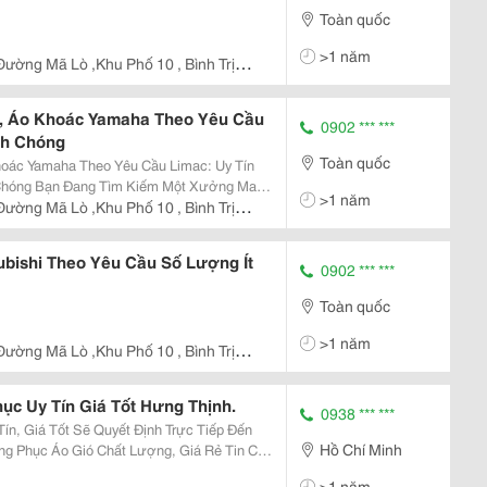
Toàn quốc
>1 năm
ường Mã Lò ,Khu Phố 10 , Bình Trị
, Áo Khoác Yamaha Theo Yêu Cầu
0902 *** ***
nh Chóng
Toàn quốc
oác Yamaha Theo Yêu Cầu Limac: Uy Tín
 Xưởng May
>1 năm
Uy Tín, Chất Lượng Với Giá Cả Hợp Lý?
ường Mã Lò ,Khu Phố 10 , Bình Trị
ậy Dành Cho...
ubishi Theo Yêu Cầu Số Lượng Ít
0902 *** ***
Toàn quốc
>1 năm
ường Mã Lò ,Khu Phố 10 , Bình Trị
c Uy Tín Giá Tốt Hưng Thịnh.
0938 *** ***
n, Giá Tốt Sẽ Quyết Định Trực Tiếp Đến
Hồ Chí Minh
g Phục Áo Gió Chất Lượng, Giá Rẻ Tin Cậy
Từ Nguyên Liệu, Chính Sách Bán Hàng, Đa
>1 năm