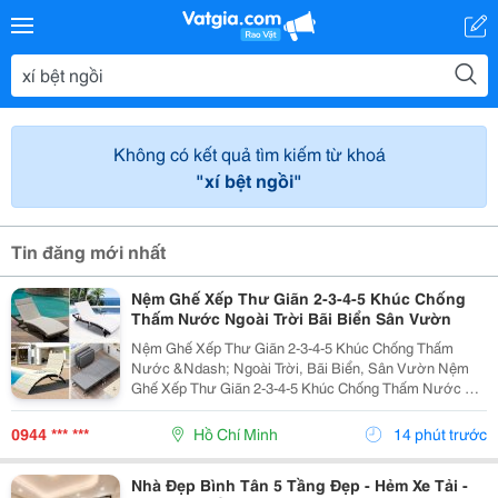
Không có kết quả tìm kiếm từ khoá
"xí bệt ngồi"
Tin đăng mới nhất
Nệm Ghế Xếp Thư Giãn 2-3-4-5 Khúc Chống
Thấm Nước Ngoài Trời Bãi Biển Sân Vườn
Nệm Ghế Xếp Thư Giãn 2-3-4-5 Khúc Chống Thấm
Nước &Ndash; Ngoài Trời, Bãi Biển, Sân Vườn Nệm
Ghế Xếp Thư Giãn 2-3-4-5 Khúc Chống Thấm Nước Có
Nhiều Mẫu, Kích Thước, Màu Sắc Và Chất Liệu Phù
Hợp Nhu Cầu Lựa Chọn. Sản Phẩm Hoàn Thiện Tỉ Mỉ,
0944 *** ***
Hồ Chí Minh
14 phút trước
Bền Đẹp,...
Nhà Đẹp Bình Tân 5 Tầng Đẹp - Hẻm Xe Tải -