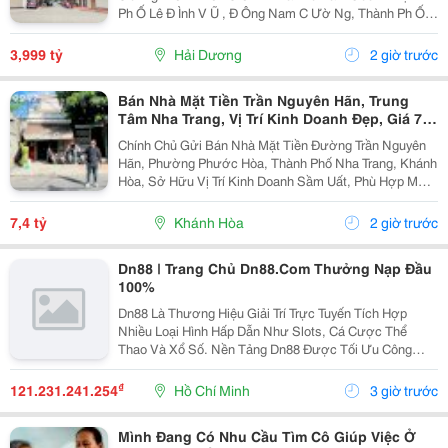
Ph Ố Lê Đ Ình V Ũ , Đ Ông Nam C Ườ Ng, Thành Ph Ố H
Ả I D Ươ Ng - Di Ệ N Tích 57.25M2, H Ướ Ng Tây, Tây B
Ắ C - M Ặ T Ti Ề N C Ự C R Ộ Ng -...
3,999 tỷ
Hải Dương
2 giờ trước
Bán Nhà Mặt Tiền Trần Nguyên Hãn, Trung
Tâm Nha Trang, Vị Trí Kinh Doanh Đẹp, Giá 7,4
Tỷ
Chính Chủ Gửi Bán Nhà Mặt Tiền Đường Trần Nguyên
Hãn, Phường Phước Hòa, Thành Phố Nha Trang, Khánh
Hòa, Sở Hữu Vị Trí Kinh Doanh Sầm Uất, Phù Hợp Mở
Cửa Hàng, Văn Phòng, Showroom Hoặc Đầu Tư Cho
Thuê Lâu Dài. Thông Tin Chi Tiết. - Địa Chỉ: Số...
7,4 tỷ
Khánh Hòa
2 giờ trước
Dn88 | Trang Chủ Dn88.Com Thưởng Nạp Đầu
100%
Dn88 Là Thương Hiệu Giải Trí Trực Tuyến Tích Hợp
Nhiều Loại Hình Hấp Dẫn Như Slots, Cá Cược Thể
Thao Và Xổ Số. Nền Tảng Dn88 Được Tối Ưu Công
Nghệ, Bảo Mật Cao, Nạp Rút Nhanh Và Hỗ Trợ Tốt Trên
Pc Lẫn Điện Thoại Di Động. Website:
₫
121.231.241.254
Hồ Chí Minh
3 giờ trước
Https://Dn88C.com/...
Mình Đang Có Nhu Cầu Tìm Cô Giúp Việc Ở