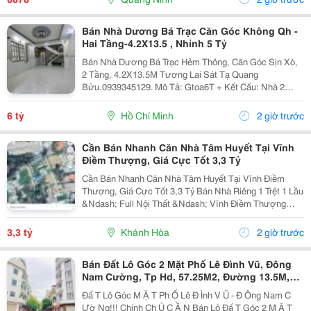
Bán Nhà Dương Bá Trạc Căn Góc Không Qh -
Hai Tầng-4.2X13.5 , Nhỉnh 5 Tỷ
Bán Nhà Dương Bá Trạc Hẻm Thông, Căn Góc Sịn Xò,
2 Tầng, 4.2X13.5M Tương Lai Sát Tạ Quang
Bửu.0939345129. Mô Tả: Gtoa6T + Kết Cấu: Nhà 2
Tầng Btct Kiên Cố, 2 Phòng. + Vị Trí: Ngay Dương Bá
Trạc Thông Tạ Quang Bửu, Âu Dương Lân, Nguyễn Thị
6 tỷ
Hồ Chí Minh
2 giờ trước
Tần, Dạ...
Cần Bán Nhanh Căn Nhà Tâm Huyết Tại Vĩnh
Điềm Thượng, Giá Cực Tốt 3,3 Tỷ
Cần Bán Nhanh Căn Nhà Tâm Huyết Tại Vĩnh Điềm
Thượng, Giá Cực Tốt 3,3 Tỷ Bán Nhà Riêng 1 Trệt 1 Lầu
&Ndash; Full Nội Thất &Ndash; Vĩnh Điềm Thượng
&Ndash; Gần 23/10 Vị Trí: Thôn Vĩnh Điềm Thượng,
Cách Đường 23/10 Chỉ 50M Hẻm Thông Thoáng, Kết...
3,3 tỷ
Khánh Hòa
2 giờ trước
Bán Đất Lô Góc 2 Mặt Phố Lê Đình Vũ, Đông
Nam Cường, Tp Hd, 57.25M2, Đường 13.5M,
3.X Tỷ
Đấ T Lô Góc M Ặ T Ph Ố Lê Đ Ình V Ũ - Đ Ông Nam C
Ườ Ng!!! Chính Ch Ủ C Ầ N Bán Lô Đấ T Góc 2 M Ặ T