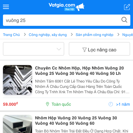
Trang Chủ
Công nghiệp, xây dựng
Sản phẩm công nghiệp
Nguyên
Lọc nâng cao
Chuyên Cc Nhôm Hộp, Hộp Nhôm Vuông 20
Vuông 25 Vuông 30 Vuông 40 Vuông 50 Lh
Nhôm Tấm 6061 Cắt Lẻ Theo Yêu Cầu Do Công Ty
Nhôm Á Châu Cung Cấp Giao Hàng Trên Toàn Quốc
Công Ty Tnhh Xnk Tm Nhôm Thép Á Châu Địa Chỉ: 916
Đường Trường Sơn, Kp.4, P.linh Trung, Q.thủ Đức,
Tp.hcm Chi Nhánh: 32/47 Tân Lập, Đông Hòa, Dĩ An,...
₫
59.000
Toàn quốc
>1 năm
Nhôm Hộp Vuông 20 Vuông 25 Vuông 30
Vuông 40 Vuông 50 Vuông 60
Toàn Bộ Nhôm Trên Trái Đất Đều Ở Dạng Hợp Chất. Khi