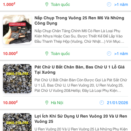
Đầu Bịt Ống Thép Hộp Vuông 25X25Mm, Nắp Chụp Đầu
₫
1.000
Toàn quốc
>1 năm
Sắt Hộp...
Nắp Chụp Trong Vuông 25 Ren M6 Và Những
Công Dụng
Nắp Chụp Chân Tăng Chỉnh M6 Có Ren Là Loại Phụ
Kiện Nhựa Hoặc Cao Su, Được Thiết Kế Để Lắp Vào
Đầu Thanh Thép Hộp (Vuông, Chữ Nhật...) Với Mục
Đích Bịt Kín Và Tạo Ren M6 Bên Trong. Phụ Kiện Này
Còn Được Gọi Với Nhiều Tên Khác Như: Nút Bịt Cao
₫
10.000
Toàn quốc
>1 năm
Su Có...
Pát Chữ U Bắt Chân Bàn, Bas Chữ U 1 Lỗ Giá
Tại Xưởng
Pát Chữ U Bắt Chân Bàn Còn Được Gọi Là Pát Sắt Chữ
U 1 Lỗ, Bas Chữ U, U Ren Vuông 20, U Ren Vuông 25,
Pát Chữ U Vuông 20&Hellip; Đây Là Loại Phụ Kiện
Chuyên Dùng Để Nối Và Lắp Ghép Các Thanh Sắt Hộp
Vuông Có Kích Thước Phổ Biến 20X20Mm Hoặc
₫
10.000
Hà Nội
21/01/2026
25X25Mm....
Lợi Ích Khi Sử Dụng U Ren Vuông 20 Và U Ren
Vuông 25
U Ren Vuông 20 Và U Ren Vuông 25 Là Những Phụ Kiện