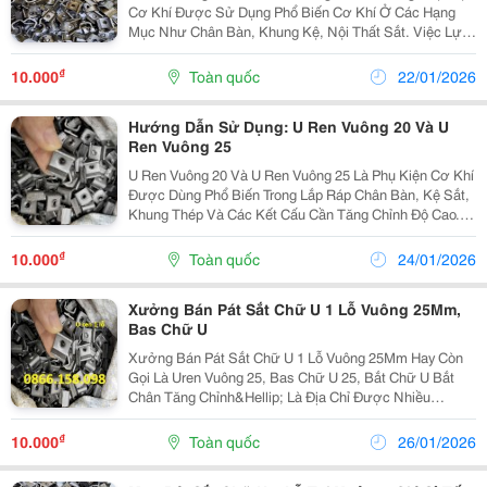
Cơ Khí Được Sử Dụng Phổ Biến Cơ Khí Ở Các Hạng
Mục Như Chân Bàn, Khung Kệ, Nội Thất Sắt. Việc Lựa
Chọn Đúng Loại Pát Sắt Chữ U Vuông Mang Lại Nhiều
Lợi Ích Thiết Thực Trong Quá Trình Lắp Đặt Và Sử...
₫
10.000
Toàn quốc
22/01/2026
Hướng Dẫn Sử Dụng: U Ren Vuông 20 Và U
Ren Vuông 25
U Ren Vuông 20 Và U Ren Vuông 25 Là Phụ Kiện Cơ Khí
Được Dùng Phổ Biến Trong Lắp Ráp Chân Bàn, Kệ Sắt,
Khung Thép Và Các Kết Cấu Cần Tăng Chỉnh Độ Cao.
Nhờ Thiết Kế Dạng Chữ U Có Ren Ở Giữa, Sản Phẩm
Giúp Việc Lắp Đặt Trở Nên Chắc Chắn, Linh Hoạt Và...
₫
10.000
Toàn quốc
24/01/2026
Xưởng Bán Pát Sắt Chữ U 1 Lỗ Vuông 25Mm,
Bas Chữ U
Xưởng Bán Pát Sắt Chữ U 1 Lỗ Vuông 25Mm Hay Còn
Gọi Là Uren Vuông 25, Bas Chữ U 25, Bắt Chữ U Bắt
Chân Tăng Chỉnh&Hellip; Là Địa Chỉ Được Nhiều
Xưởng Cơ Khí, Đơn Vị Thi Công Và Thợ Nội Thất Tin
Tưởng Lựa Chọn. Pát Sắt Chữ U 1 Lỗ Vuông 25Mm Là
₫
10.000
Toàn quốc
26/01/2026
Phụ...