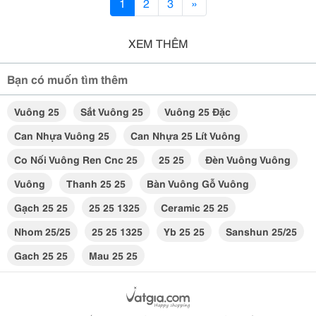
1
2
3
»
XEM THÊM
Bạn có muốn tìm thêm
Vuông 25
Sắt Vuông 25
Vuông 25 Đặc
Can Nhựa Vuông 25
Can Nhựa 25 Lít Vuông
Co Nối Vuông Ren Cnc 25
25 25
Đèn Vuông Vuông
Vuông
Thanh 25 25
Bàn Vuông Gỗ Vuông
Gạch 25 25
25 25 1325
Ceramic 25 25
Nhom 25/25
25 25 1325
Yb 25 25
Sanshun 25/25
Gach 25 25
Mau 25 25