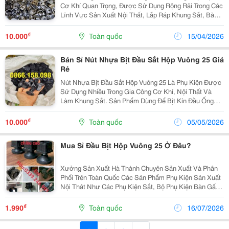
Cơ Khí Quan Trọng, Được Sử Dụng Rộng Rãi Trong Các
Lĩnh Vực Sản Xuất Nội Thất, Lắp Ráp Khung Sắt, Bàn
Ghế Và Nhiều Công Trình Dân Dụng Khác. Với Thiết Kế
Chắc Chắn, Khả Năng Chịu Lực Tốt Và Dễ Dàng Lắp...
₫
10.000
Toàn quốc
15/04/2026
Bán Sỉ Nút Nhựa Bịt Đầu Sắt Hộp Vuông 25 Giá
Rẻ
Nút Nhựa Bịt Đầu Sắt Hộp Vuông 25 Là Phụ Kiện Được
Sử Dụng Nhiều Trong Gia Công Cơ Khí, Nội Thất Và
Làm Khung Sắt. Sản Phẩm Dùng Để Bịt Kín Đầu Ống
Sắt Hộp 25X25Mm, Giúp Tăng Tính Thẩm Mỹ Và Hạn
Chế Bụi Bẩn, Nước Lọt Vào Bên Trong Ống Thép.
₫
10.000
Toàn quốc
05/05/2026
Loại...
Mua Sỉ Đầu Bịt Hộp Vuông 25 Ở Đâu?
Xưởng Sản Xuất Hà Thành Chuyên Sản Xuất Và Phân
Phối Trên Toàn Quốc Các Sản Phẩm Phụ Kiện Sản Xuất
Nội Thât Như Các Phụ Kiện Sắt, Bộ Phụ Kiện Bàn Gấp
Gọn, Tai Sắt Liên Kết Mặt Bàn, Móc Treo Cặp, Uren,
Ngàm Âm Dương, Chân Tăng Chỉnh Chiều Cao, Nắp
₫
1.990
Toàn quốc
16/07/2026
Bịt...