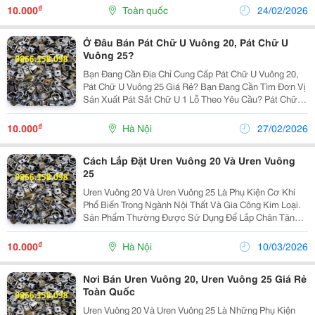
Các Kết Cấu Kim Loại. Việc Sử Dụng Pát Sắt Chữ...
₫
10.000
Toàn quốc
24/02/2026
Ở Đâu Bán Pát Chữ U Vuông 20, Pát Chữ U
Vuông 25?
Bạn Đang Cần Địa Chỉ Cung Cấp Pát Chữ U Vuông 20,
Pát Chữ U Vuông 25 Giá Rẻ? Bạn Đang Cần Tìm Đơn Vị
Sản Xuất Pát Sắt Chữ U 1 Lỗ Theo Yêu Cầu? Pát Chữ U
Vuông 20 Và Pát Chữ U Vuông 25 Là Phụ Kiện Liên Kết
Quan Trọng Trong Sản Xuất Nội Thất, Bàn...
₫
10.000
Hà Nội
27/02/2026
Cách Lắp Đặt Uren Vuông 20 Và Uren Vuông
25
Uren Vuông 20 Và Uren Vuông 25 Là Phụ Kiện Cơ Khí
Phổ Biến Trong Ngành Nội Thất Và Gia Công Kim Loại.
Sản Phẩm Thường Được Sử Dụng Để Lắp Chân Tăng
Chỉnh Cho Bàn, Tủ, Kệ Sắt Hoặc Các Kết Cấu Khung
Thép. Việc Lắp Đặt Đúng Cách Giúp Tăng Độ Chắc
₫
10.000
Hà Nội
10/03/2026
Chắn,...
Nơi Bán Uren Vuông 20, Uren Vuông 25 Giá Rẻ
Toàn Quốc
Uren Vuông 20 Và Uren Vuông 25 Là Những Phụ Kiện