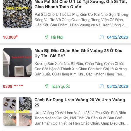
Mua Pát Sắt Chữ U 1 Lỗ Tại Xưởng, Giá Sỉ Tốt,
Giao Nhanh Toàn Quốc
Pát Sắt Chữ U 1 Lỗ Là Phụ Kiện Cơ Khí Nhỏ Gọn Nhưng
Đóng Vai Trò Vô Cùng Quan Trọng Trong Việc Cố Định,
Liên Kết. Sản Phẩm U Ren Vuông 20 Và Uren Vuông 25
Được Sử Dụng Phổ Biến Trong Lắp Ráp Bàn Ghế,
Khung Kệ Nhiều Hạng Mục Dân Dụng &Ndash; Công...
₫
10.000
Hà Nội
04/02/2026
Mua Bịt Đầu Chân Bàn Ghế Vuông 25 Ở Đâu
Uy Tín, Giá Rẻ?
Xưởng Sản Xuất Nút Bịt Đâu, Chân Tăng Chỉnh Chiều
Cao Sắt Hộphà Thành Xin Chào Các Anh Chị Là Xưởng
Sản Xuất, Cửa Hàng Kim Khí , Các Khách Hàng Trên
Toàn Quốc. Bên Em Có Sẵn Hàng Các Mẫu Chân Tăng
Chỉnh Chiều Cao Đủ Các Size Theo Kích Thước Sắt
0339 *** ***
Toàn quốc
05/02/2026
Hộp...
Cách Sử Dụng Uren Vuông 20 Và Uren Vuông
25
Uren Vuông 20 Và Uren Vuông 25 Là Phụ Kiện Phổ Biến
Trong Ngành Cơ Khí, Nội Thất Và Sản Xuất Bàn Ghế.
Sản Phẩm Có Thiết Kế Ren Chắc Chắn, Giúp Điều Chỉnh
Chiều Cao, Cân Bằng Bề Mặt Và Tăng Độ Ổn Định Cho