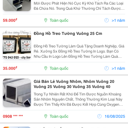
Mới Được Phát Hiện Nó Cực Kỳ Khó Tách Ra Các Loại
Đá Chứa Nó. Trong Quá Khứ Thường Chỉ Tách Được
Một Số Mẫu Nhỏ, Chính Vì Thế Mà Lúc Đầu Nhôm
Được Xem Như Là Kim Loại Quý Hơn Vàng. Công Ty
₫
59.000
Toàn quốc
>1 năm
Tnhh Xuất...
Đồng Hồ Treo Tường Vuông 25 Cm
Đồng Hồ Treo Tường Làm Quà Tặng Doanh Nghiệp, Giá
Rẻ. Xưởng Sx Đồng Hồ Treo Tường In Logo. Bạn Có
Nhu Cầu In Logo Lên Đồng Hồ Treo Tường Làm Quà
Tặng Khách Hàng Liên Hệ Qua247.Com. Dịch Vụ Khách
Hàng 24-7. Giá Cả Cạnh Tranh Đồng Hồ Quà Tặng Mắt...
₫
35.000
Toàn quốc
>1 năm
Giá Bán Lẻ Vuông Nhôm, Nhôm Vuông 20
Vuông 25 Vuông 30 Vuông 35 Vuông 40
Trong Tự Nhiên Rất Khó Để Tìm Được Nguồn Khoáng
Sản Nhôm Nguyên Chất, Thông Thường Kim Loại Này
Được Tìm Thấy Khi Đã Được Kết Hợp Cùng Oxygen
Cùng Với Những Nguyên Tố Khác. Người Ta Vẫn
Thường Gọi Chúng Là Hợp Kim Nhôm. Công Ty Tnhh
0908 *** ***
Toàn quốc
16/08/2025
Xuất Nhập Khẩu...