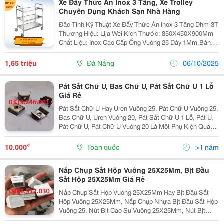
Xe Đẩy Thức Ăn Inox 3 Tầng, Xe Trolley
Chuyên Dụng Khách Sạn Nhà Hàng
Đặc Tính Kỹ Thuật Xe Đẩy Thức Ăn Inox 3 Tầng Dhm-3T
Thương Hiệu: Lija Wei Kích Thước: 850X450X900Mm
Chất Liệu: Inox Cao Cấp Ống Vuông 25 Dày 1Mm,Bánh
Xe 4″ Xuất Xứ: Trung Quốc ----------------------------------------
--------------...
1,65 triệu
Đà Nẵng
06/10/2025
Pát Sắt Chữ U, Bas Chữ U, Pát Sắt Chữ U 1 Lỗ
Giá Rẻ
Pát Sắt Chữ U Hay Uren Vuông 25, Pát Chữ U Vuông 25,
Bas Chữ U, Uren Vuông 20, Pát Sắt Chữ U 1 Lỗ, Pát U,
Pát Chữ U, Pát Chữ U Vuông 20 Là Một Phụ Kiện Quan
Trọng Trong Ngành Cơ Khí, Xây Dựng Và Nội Thất. Với
Thiết Kế Dạng Chữ U, Pát Sắt Giúp Cố Định...
₫
10.000
Toàn quốc
>1 năm
Nắp Chụp Sắt Hộp Vuông 25X25Mm, Bịt Đầu
Sắt Hộp 25X25Mm Giá Rẻ
Nắp Chụp Sắt Hộp Vuông 25X25Mm Hay Bịt Đầu Sắt
Hộp Vuông 25X25Mm, Nắp Chụp Nhựa Bịt Đầu Sắt Hộp
Vuông 25, Nút Bịt Cao Su Vuông 25X25Mm, Nút Bịt
Nhựa Vuông 25Mm, Chụp Đầu Ống Thép Vuông 25Mm,