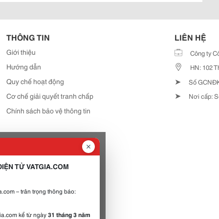
THÔNG TIN
LIÊN HỆ
Giới thiệu
Công ty C
Hướng dẫn
HN: 102 T
➤
Quy chế hoạt động
Số GCNĐKD
➤
Cơ chế giải quyết tranh chấp
Nơi cấp: S
Chính sách bảo vệ thông tin
IỆN TỬ VATGIA.COM
.com – trân trọng thông báo:
gia.com kể từ ngày
31 tháng 3 năm