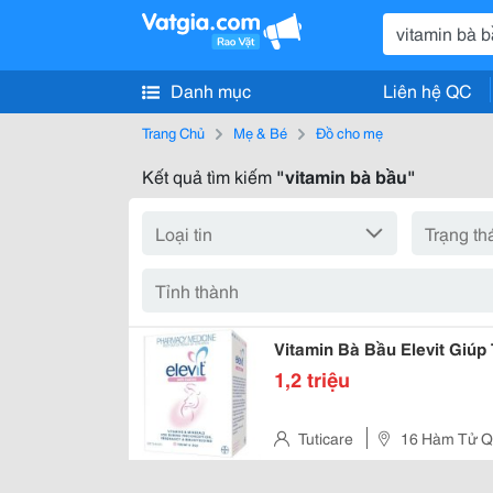
Danh mục
Liên hệ QC
Trang Chủ
Mẹ & Bé
Đồ cho mẹ
Kết quả tìm kiếm
"vitamin bà bầu"
Vitamin Bà Bầu Elevit Giúp 
1,2 triệu
Tuticare
16 Hàm Tử Q